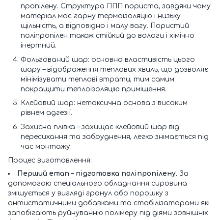
пропілену. Структура ППП пориста, завдяки чому
матеріал має гарну термоізоляцію і низьку
щільність, а відповідно і малу вагу. Пористий
поліпропілен також стійкий до вологи і хімічно
інертний.
Фольгований шар: основна властивість цього
шару – відображення теплових хвиль, що дозволяє
мінімізувати теплові втрати, тим самим
покращити теплоізоляцію приміщення.
Клейовий шар: нетоксична основа з високим
рівнем адгезії.
Захисна плівка – захищає клейовий шар від
пересихання та забруднення, легко знімається під
час монтажу.
Процес виготовлення:
Перший етап – підготовка поліпропілену.
За
допомогою спеціального обладнання сировина
змішується у вигляді гранул або порошку з
антистатичними добавками та стабілізаторами які
запобігають руйнуванню полімеру під діями зовнішніх