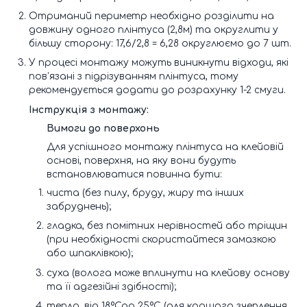
Отриманий периметр необхідно розділити на
довжину одного плінтуса (2,8м) та округлити у
більшу сторону: 17,6/2,8 = 6,28 округлюємо до 7 шт.
У процесі монтажу можуть виникнути відходи, які
пов’язані з підрізуванням плінтуса, тому
рекомендується додати до розрахунку 1-2 смуги.
Інструкція з монтажу:
Вимоги до поверхонь
Для успішного монтажу плінтуса на клейовій
основі, поверхня, на яку вони будуть
встановлюватися повинна бути:
чиста (без пилу, бруду, жиру та інших
забруднень);
гладка, без помітних нерівностей або тріщин
(при необхідності скористайтеся замазкою
або шпаклівкою);
суха (волога може вплинути на клейову основу
та її адгезійні здібності);
тепла, від 18ºСдо 25ºС (для кращого зчеплення