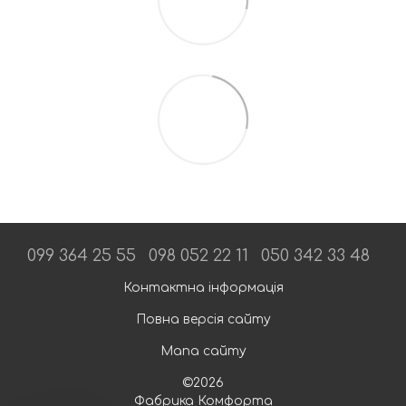
099 364 25 55
098 052 22 11
050 342 33 48
Контактна інформація
Повна версія сайту
Мапа сайту
©2026
Фабрика Комфорта