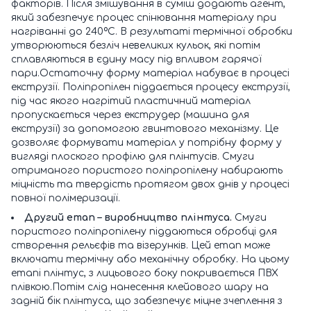
факторів. Після змішування в суміш додають агент,
який забезпечує процес спінювання матеріалу при
нагріванні до 240ºС. В результаті термічної обробки
утворюються безліч невеликих кульок, які потім
сплавляються в єдину масу під впливом гарячої
пари.Остаточну форму матеріал набуває в процесі
екструзії. Поліпропілен піддається процесу екструзії,
під час якого нагрітий пластичний матеріал
пропускається через екструдер (машина для
екструзії) за допомогою гвинтового механізму. Це
дозволяє формувати матеріал у потрібну форму у
вигляді плоского профілю для плінтусів. Смуги
отриманого пористого поліпропілену набирають
міцність та твердість протягом двох днів у процесі
повної полімеризації.
Другий етап – виробництво плінтуса.
Смуги
пористого поліпропілену піддаються обробці для
створення рельєфів та візерунків. Цей етап може
включати термічну або механічну обробку. На цьому
етапі плінтус, з лицьового боку покривається ПВХ
плівкою.Потім слід нанесення клейового шару на
задній бік плінтуса, що забезпечує міцне зчеплення з