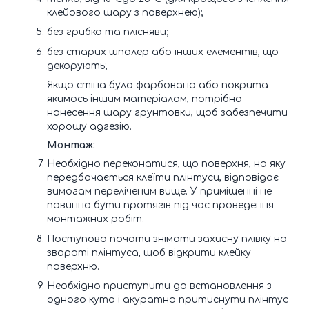
клейового шару з поверхнею);
без грибка та плісняви;
без старих шпалер або інших елементів, що
декорують;
Якщо стіна була фарбована або покрита
якимось іншим матеріалом, потрібно
нанесення шару грунтовки, щоб забезпечити
хорошу адгезію.
Монтаж:
Необхідно переконатися, що поверхня, на яку
передбачається клеїти плінтуси, відповідає
вимогам переліченим вище. У приміщенні не
повинно бути протягів під час проведення
монтажних робіт.
Поступово почати знімати захисну плівку на
звороті плінтуса, щоб відкрити клейку
поверхню.
Необхідно приступити до встановлення з
одного кута і акуратно притиснути плінтус