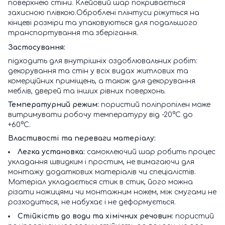
поверхнею стіни. Клейовий шар покривається
захисною плівкою.Оброблені плінтуси ріжуться на
кінцеві розміри та упаковуються для подальшого
транспортування та зберігання.
Застосування:
підходить для внутрішніх оздоблювальних робіт:
декорування та стін у всіх видах житлових та
комерційних приміщень, а також для декорування
меблів, дверей та інших рівних поверхонь.
Температурний режим:
пористий поліпропілен може
витримувати робочу температуру від -20°C до
+60°C.
Властивості та переваги матеріалу:
Легка установка:
самоклеючий шар робить процес
укладання швидким і простим, не вимагаючи для
монтажу додаткових матеріалів чи спеціалістів.
Матеріал укладається стик в стик, його можна
різати ножицями чи монтажним ножем, між смугами не
розходиться, не набухає і не деформується.
Стійкість до води та хімічних речовин:
пористий