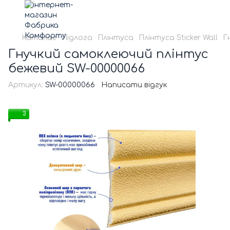
Каталог
Підлога
Плінтуса
Плінтуса Sticker Wall
Г
Гнучкий самоклеючий плінтус
бежевий SW-00000066
Артикул:
SW-00000066
Написати відгук
3