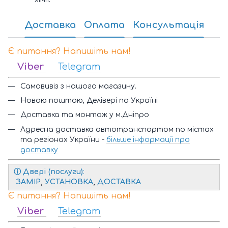
Доставка
Оплата
Консультація
Є питання? Напишіть нам!
Viber
Telegram
Самовивіз з нашого магазину.
Новою поштою, Делівері по Україні
Доставка та монтаж у м.Дніпро
Адресна доставка автотранспортом по містах
та регіонах України -
більше інформації про
доставку
ⓘ
Двері (послуги)
:
ЗАМІР
,
УСТАНОВКА
,
ДОСТАВКА
Є питання? Напишіть нам!
Viber
Telegram