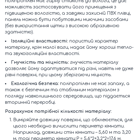
поліпропілен має гарну стійкість до вологи, це дає
можливість застосовувати його приміщення з
підвищеною вологістю, а завдяки захисній ПВХ плівці,
панель можна бути побутовими миючими засобами
(без використання щітки з високою абразивною
здатністю).
Ізоляційні властивості:
пористий характер
матеріалу, крім малої ваги, надає йому хороші тепло-
та звукоізоляційні властивості.
Гнучкість та міцність:
гнучкість матеріалу
дозволяє йому адаптуватися під різні, навіть не дуже
рівні поверхні, при цьому зберігаючи міцність.
Екологічна безпека:
поліпропілен не має запаху, а
також є безпечним та стабільним матеріалом з
погляду навколишнього середовища, що піддається
вторинній переробці.
Розрахунок потрібної кількості матеріалу:
Виміряйте довжину поверхні, що обклеюється, для
цього необхідно вичислити периметр кімнати.
Наприклад, довжини стін кімнати – 5,60 м та 3,20
м, тоді периметр кімнати:Р = 5,6*2+3,2*2=17,6 м.