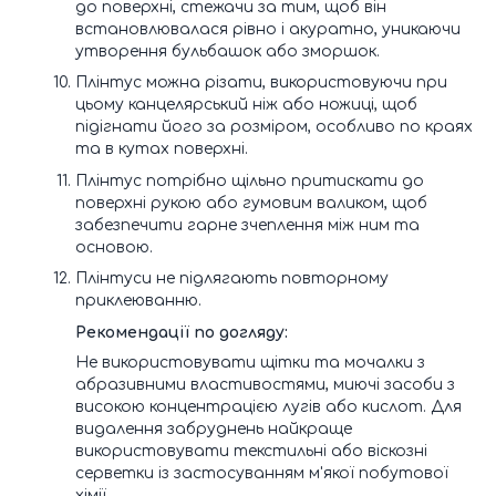
до поверхні, стежачи за тим, щоб він
встановлювалася рівно і акуратно, уникаючи
утворення бульбашок або зморшок.
Плінтус можна різати, використовуючи при
цьому канцелярський ніж або ножиці, щоб
підігнати його за розміром, особливо по краях
та в кутах поверхні.
Плінтус потрібно щільно притискати до
поверхні рукою або гумовим валиком, щоб
забезпечити гарне зчеплення між ним та
основою.
Плінтуси не підлягають повторному
приклеюванню.
Рекомендації по догляду:
Не використовувати щітки та мочалки з
абразивними властивостями, миючі засоби з
високою концентрацією лугів або кислот. Для
видалення забруднень найкраще
використовувати текстильні або віскозні
серветки із застосуванням м'якої побутової
хімії.