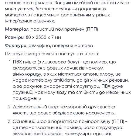
стіною та підлогою. Завдяки клейовій основі він легко
монтується, без застосування додаткових
матеріалів і є ідеальним доповненням у різних
інтер’єрних рішеннях.
Матеріал:
пористий поліпропілен (ППП)
Розміри:
80 х 2350 х 7 мм
Фактура:
рельєфна, поверхня матова
Плінтус складається з наступних шарів:
ПВХ плівка (з лицьового боку) - це полімер, що
складається з довгих ланцюгів молекул
вінілхлориду, в яких містяться атоми хлору, це
надає матеріалу стійкість до дії хімічних речовин,
а за рахунок аморфності структури, ПВХ дуже
пружний, має малу вагу та стійкість до механічних
пошкоджень.
Декоративний шар: кольоровий друк високої
якості, що довго зберігає свою насиченість.
Основний шар з пористого поліпропілену (ППП) –
це термопластичний полімер, його структура
включає повторювані молекулярні одиниці