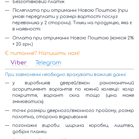
Безготівковий платіж
Післяплата при отриманні Новою Поштою (при
умові передплати у розмірі вартості послуг
перевізника у 2 сторони). Тільки на продукцію, яка є
в наявності.
Оплата при отриманні Новою Поштою (комісія 2%
+ 20 грн.)
Є питання? Напишіть нам!
Viber
Telegram
При завмоленні необхідно врахувати важливі данні:
у виробників дверей/вікон різноманітний
асоритимент варіантів по кожній колекції: колір
покриття, варіант скла тощо (ціна може
змінюватись).
точні розміри дверного/віконного пройому, розмір
полотна, сторона відкривання
погонажні вироби: ширина коробки, лиштва,
добірні планки