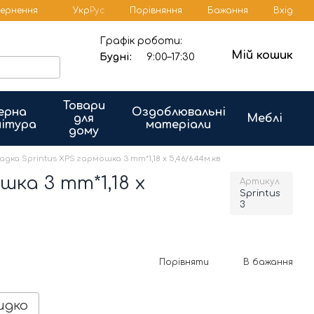
Порівняння
вернення
Укр
Рус
Бажання
Вхід
Графік роботи:
Мій кошик
Будні:
9:00–17:30
Товари
ерна
Оздоблювальні
для
Меблі
ітура
матеріали
дому
адка Sprintus XPS гармошка 3 mm*1,18 x 5,46/6.44м.кв
шка 3 mm*1,18 x
Артикул
Sprintus
3
Порівняти
В бажання
идко