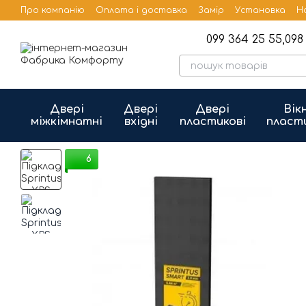
Перейти до основного контенту
Про компанію
Оплата і доставка
Замір
Установка
Н
Бренди
Публічна оферта
099 364 25 55,
098 
Двері
Двері
Двері
Вік
міжкімнатні
вхідні
пластикові
пласт
6