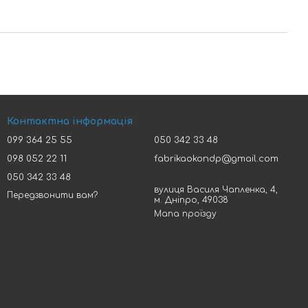
Контактна інформація
099 364 25 55
050 342 33 48
098 052 22 11
fabrikaokondp@gmail.com
050 342 33 48
вулиця Василя Чапленка, 4,
Передзвонити вам?
м. Дніпро, 49038
Мапа проїзду