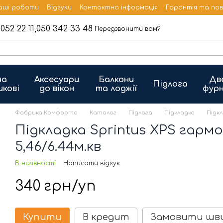
аші роботи
Відгуки
Контактна інформація
Гарантія та по
052 22 11,
050 342 33 48
Передзвонити вам?
на
Аксесуари
Балкони
Дв
Підлога
икові
до вікон
та лоджії
фурн
Фабрика Комфорта
Каталог
Підлога
Підкладка
Підкл
Підкладка Sprintus XPS гармо
5,46/6.44м.кв
В наявності
Написати відгук
340 грн/уп
Купити
В кредит
Замовити шв