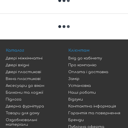
Каталог
Клієнтам
Двері міжкімнатні
Вхід до кабінету
Двері вхідні
Про компанію
Двері пластикові
Оплата і доставка
Вікна пластикові
Замір
Аксесуари до вікон
Установка
Балкони та лоджії
Наші роботи
Підлога
Відгуки
Дверна фурнітура
Контактна інформація
Товари для дому
Гарантія та повернення
Оздоблювальні
Бренди
матеріали
Публічна оферта