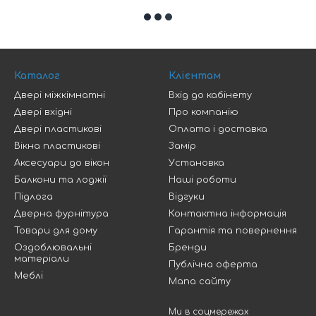
Каталог
Клієнтам
Двері міжкімнатні
Вхід до кабінету
Двері вхідні
Про компанію
Двері пластикові
Оплата і доставка
Вікна пластикові
Замір
Аксесуари до вікон
Установка
Балкони та лоджії
Наші роботи
Підлога
Відгуки
Дверна фурнітура
Контактна інформація
Товари для дому
Гарантія та повернення
Оздоблювальні
Бренди
матеріали
Публічна оферта
Меблі
Мапа сайту
Ми в соцмережах