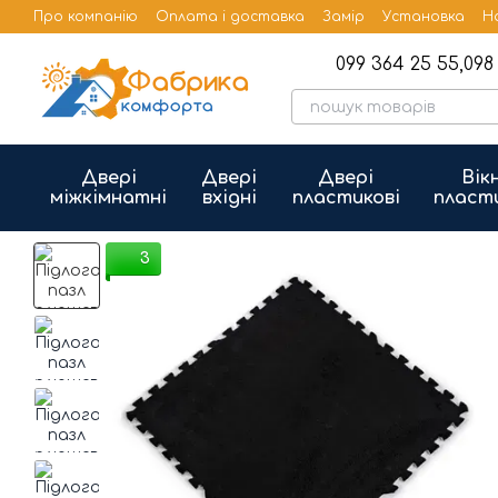
Перейти до основного контенту
Про компанію
Оплата і доставка
Замір
Установка
Н
Бренди
Публічна оферта
099 364 25 55,
098 
Двері
Двері
Двері
Вік
міжкімнатні
вхідні
пластикові
пласт
3