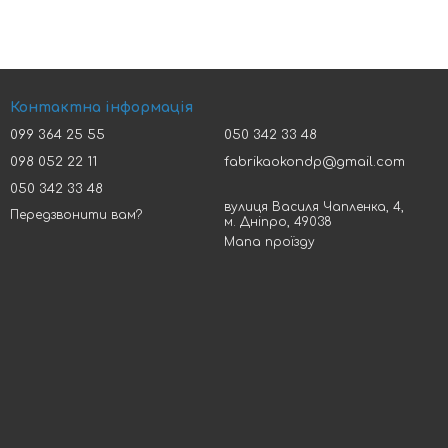
Контактна інформація
099 364 25 55
050 342 33 48
098 052 22 11
fabrikaokondp@gmail.com
050 342 33 48
вулиця Василя Чапленка, 4,
Передзвонити вам?
м. Дніпро, 49038
Мапа проїзду