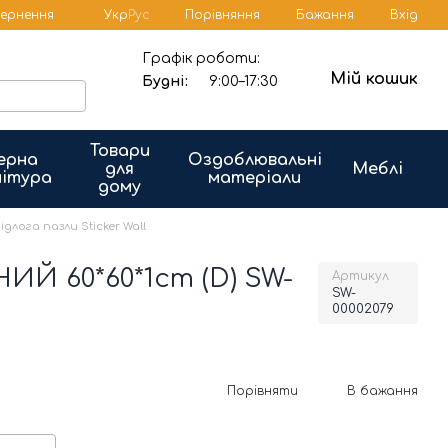
Порівняння
вернення
Укр
Рус
Бажання
Вхід
Графік роботи:
Мій кошик
Будні:
9:00–17:30
Товари
ерна
Оздоблювальні
для
Меблі
ітура
матеріали
дому
ідлога пазли Sticker Wall
Й 60*60*1cm (D) SW-
Артикул
SW-
00002079
Порівняти
В бажання