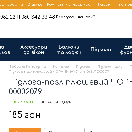
аші роботи
Відгуки
Контактна інформація
Гарантія та по
052 22 11,
050 342 33 48
Передзвонити вам?
на
Аксесуари
Балкони
Дв
Підлога
икові
до вікон
та лоджії
фурн
Фабрика Комфорта
Каталог
Підлога
Підлога пазли
П
Підлога-пазл плюшевий ЧОРНИЙ 60*60*1cm (D) SW-00002079
Підлога-пазл плюшевий ЧОРНИ
00002079
В наявності
Написати відгук
185 грн