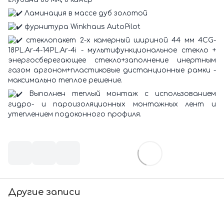
Ламинация в массе дуб золотой
фурнитура Winkhaus AutoPilot
стеклопакет 2-х камерный шириной 44 мм 4CG-
18PL.Ar-4-14PL.Ar-4i - мультифункциональное стекло +
энергосберегающее стекло+заполнение инертным
газом аргоном+пластиковые дистанционные рамки -
максимально теплое решение.
Выполнен теплый монтаж с использованием
гидро- и пароизоляционных монтажных лент и
утеплением подоконного профиля.
Другие записи