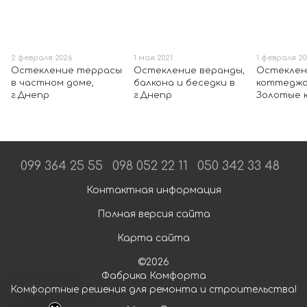
2 февраля 2026
1 мая 2021
1 февраля 20
Остекление террасы
Остекление веранды,
Остеклен
в частном доме,
балкона и беседки в
коттеджа 
г.Днепр
г.Днепр
Золотые 
099 364 25 55
098 052 22 11
050 342 33 48
Контактная информация
Полная версия сайта
Карта сайта
©2026
Фабрика Комфорта
Комфортные решения для ремонта и строительства!