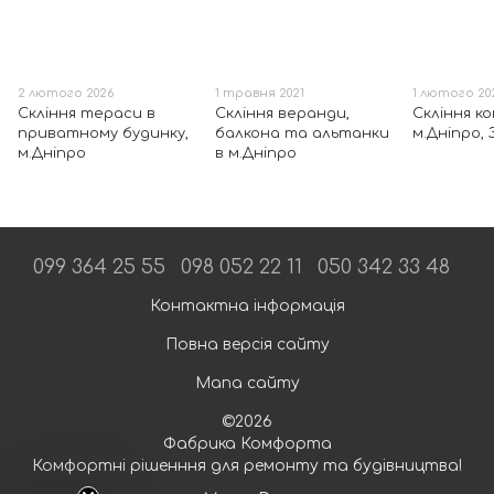
2 лютого 2026
1 травня 2021
1 лютого 20
Скління тераси в
Скління веранди,
Скління к
приватному будинку,
балкона та альтанки
м.Дніпро,
м.Дніпро
в м.Дніпро
099 364 25 55
098 052 22 11
050 342 33 48
Контактна інформація
Повна версія сайту
Мапа сайту
©2026
Фабрика Комфорта
Комфортні рішенння для ремонту та будівництва!