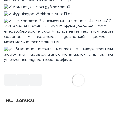
Ламінація в масі дуб золотий
Фурнітура Winkhaus AutoPilot
склопакет 2-х камерний шириною 44 мм 4CG-
18PL.Ar-4-14PL.Ar-4i - мультифункціональне скло +
енергозберігаюче скло + наповнення інертним газом
аргоном + пластикові дистанційні рамки -
максимально тепле рішення.
Виконано теплий монтаж з використанням
гідро- та пароізоляційних монтажних стрічок та
утепленням підвіконного профілю.
Інші записи