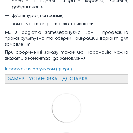
погонажні вироби: ширина коробки, лиштва,
добірні планки
фурнітура (тип замків)
замір, монтаж, доставка, наявність.
Ми з радістю зателефонуємо Вам і професійно
проконсультуємо та оберем найкращий варіант для
замовлення!
При оформленні заказу також цю інформацію можна
вказати в коментарі до замовлення.
Інформация по улугам (двери):
ЗАМЕР
УСТАНОВКА
ДОСТАВКА