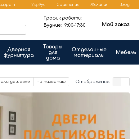
Сравнение
возврат
Укр
Рус
Желания
Вход
График работы:
Мой заказ
Будние:
9:00–17:30
Товары
Дверная
Отделочные
для
Мебель
фурнитура
материалы
дома
Отображение:
чала дешевле
по названию