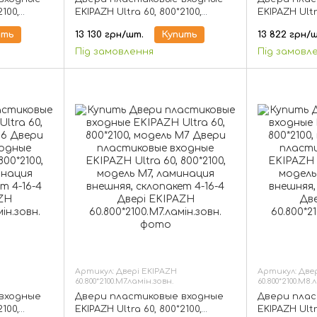
2100,
EKIPAZH Ultra 60, 800*2100,
EKIPAZH Ultr
клопакет
модель М3, ламинация
модель М4,
ить
13 130 грн/шт.
Купить
13 822 грн/
внешняя, склопакет 4-16-4
внешняя, ск
Під замовлення
Під замовл
Артикул: Двері EKIPAZH
Артикул: Две
60.800*2100.М7.ламін.зовн.
60.800*2100.М8.
входные
Двери пластиковые входные
Двери плас
2100,
EKIPAZH Ultra 60, 800*2100,
EKIPAZH Ultr