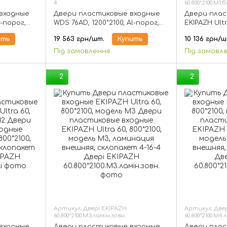
4
60.800*2100.М1.б
входные
Двери пластиковые входные
Двери плас
l-порог,
WDS 76AD, 1200*2100, Al-порог,
EKIPAZH Ultr
амерный
стеклопакет 1-но камерный
модель М1, 
ить
19 563 грн/шт.
Купить
10 136 грн/ш
16-4
Під замовлення
Під замовл
2
2
Артикул: Двері EKIPAZH
Артикул: Две
60.800*2100.М3.ламін.зовн.
60.800*2100.М4.
входные
Двери пластиковые входные
Двери плас