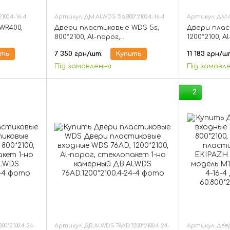
100.4-16-4
Артикул: ДМ.Al.WDS 5s.800*2100.4-16-4
Артикул: ДМ.Al
WR400,
Двери пластиковые WDS 5s,
Двери плас
800*2100, Al-порог,
1200*2100, A
амерный
стеклопакет 1-но камерный
стеклопаке
ить
7 350 грн/шт.
Купить
11 183 грн/ш
Під замовлення
Під замовл
2
0*2100.4-24-
Артикул: ДВ.Al.WDS 76AD.1200*2100.4-24-
Артикул: Две