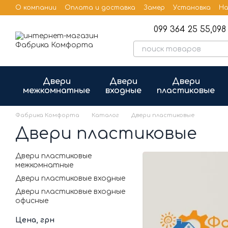
Перейти к основному контенту
О компании
Оплата и доставка
Замер
Установка
На
Бренды
Публичная оферта
099 364 25 55,
098 
Двери
Двери
Двери
межкомнатные
входные
пластиковые
Фабрика Комфорта
Каталог
Двери пластиковые
Двери пластиковые
Двери пластиковые
межкомнатные
Двери пластиковые входные
Двери пластиковые входные
офисные
Цена, грн