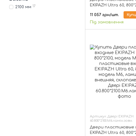
EKIPAZH Ultra 60, 800*
17
2100 мм
модель М2, белые, с
11 057 грн/шт.
Куп
4-16-4
Під замовлення
Артикул: Двері EKIPAZH
60.800*2100.М6.ламін.зовн.
Двери пластиковые 
EKIPAZH Ultra 60, 800*