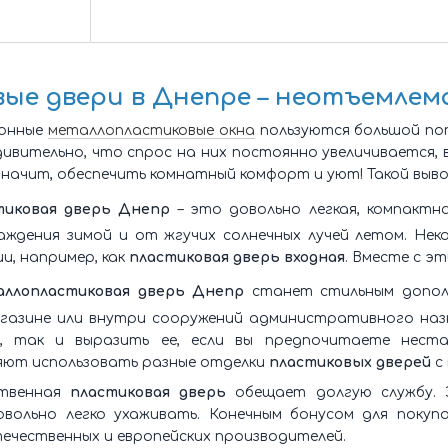
ые двери в Днепре
– неотъемлем
конные
металлопластиковые окна
пользуются большой поп
дивительно, что спрос на них постоянно увеличивается,
 значит, обеспечить комнатный комфорт и уют! Такой выв
тиковая дверь Днепр
– это довольно легкая, компактн
ждения зимой и от жгучих солнечных лучей летом. Не
и, например, как
пластиковая дверь входная
. Вместе с э
аллопластиковая дверь Днепр
станет стильным дополн
агазине или внутри сооружений административного наз
, так и выразить ее, если вы предпочитаете неста
яют использовать разные отделки
пластиковых дверей
с 
ственная
пластиковая дверь
обещает долгую службу. Э
довольно легко ухаживать. Конечным бонусом для пок
течественных и европейских производителей.