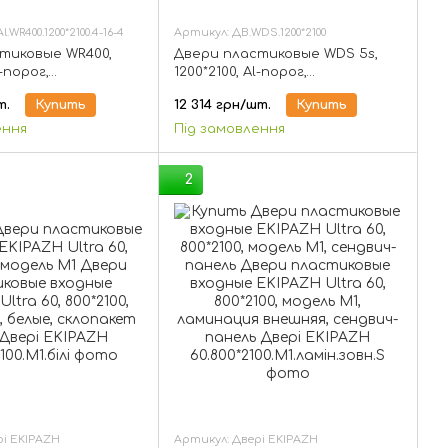
.WR400.1200*2100.4-16-4
Артикул: ДВ.WDS.1200*2100
тиковые WR400,
Двери пластиковые WDS 5s,
l-порог,
1200*2100, Al-порог,
т 1-но камерный
стеклопакет 1-но камерный
т.
Купить
12 314 грн/шт.
Купить
ення
Під замовлення
2
рі EKIPAZH
Артикул: Двері EKIPAZH