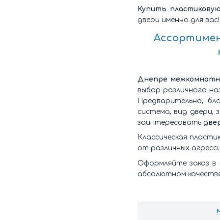
Купить пластиковую
двери именно для вас!
Ассортиме
Днепре
межкомнатн
выбор различного на
Предварительно, бл
система, вид двери, 
заинтересовать д
ве
Классическая пласти
от различных агресс
Оформляйте заказ в 
абсолютном качестве