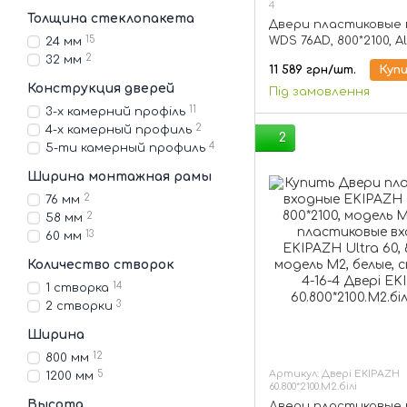
4
Толщина стеклопакета
Двери пластиковые 
WDS 76AD, 800*2100, A
15
24 мм
стеклопакет 1-но к
2
32 мм
11 589 грн/шт.
Куп
Конструкция дверей
Під замовлення
11
3-х камерний профіль
2
4-х камерный профиль
2
4
5-ти камерный профиль
Ширина монтажная рамы
2
76 мм
2
58 мм
13
60 мм
Количество створок
14
1 створка
3
2 створки
Ширина
12
800 мм
Артикул: Двері EKIPAZH
5
1200 мм
60.800*2100.М2.білі
Высота
Двери пластиковые 