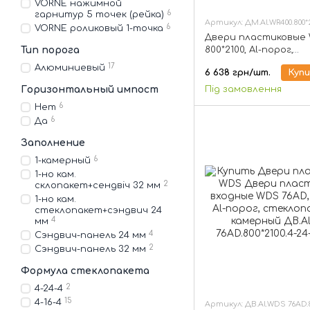
VORNE нажимной
6
гарнитур 5 точек (рейка)
Артикул: ДМ.Al.WR400.800*2
6
VORNE роликовый 1-точка
Двери пластиковые 
Тип порога
800*2100, Al-порог,
стеклопакет 1-но к
17
Алюминиевый
6 638 грн/шт.
Куп
Під замовлення
Горизонтальный импост
6
Нет
6
Да
Заполнение
6
1-камерный
1-но кам.
2
склопакет+сендвіч 32 мм
1-но кам.
стеклопакет+сэндвич 24
4
мм
4
Сэндвич-панель 24 мм
2
Сэндвич-панель 32 мм
Формула стеклопакета
2
4-24-4
15
4-16-4
Артикул: ДВ.Al.WDS 76AD.80