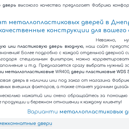
 дверь
высокого качества предлагает Фабрика комфо
нт
металлопластиковых дверей в Днеп
качественные конструкции для вашего
Неважно, 
ую или пластиковую дверь входную
, наш сайт предста
значения! Более подробно с каждой отдельной дверной с
агодаря специальным фильтрам, можно корректироват
заполнение и т.д. Предлагается сразу выбрать нужный з
ри металлопластиковые
WR400,
двери пластиковые WDS 
ковая дверь в наличии или под заказ от магазина Фабри
ивных внешних факторов, а также станет удачным дизайн
несколько нажатий или смело обращайтесь за помощью
 продукции и бережном отношении к каждому клиенту!
Варианти
металлопластиковых д
межкомнатные двери