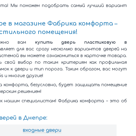
рта! Мы поможем подобрать самый лучший вариант
ре
в магазине Фабрика комфорта –
 стильного помещения!
нужно вам
купить дверь пластиковую в
вляет для вас сразу несколько вариантов дверей на
истемой вы можете ознакомиться в карточке товара.
ь свой выбор по таким критериям как профильная
амок к двери и тип порога. Таким образом, вас могут
5
s и многие другие!
ка комфорта, безусловно, будет защищать помещение
ерским решением!
 к нашим специалистам! Фабрика комфорта – это об
верей в Днепре
:
входные двери