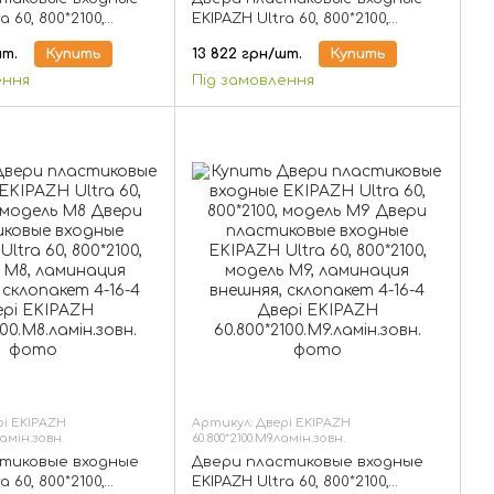
a 60, 800*2100,
EKIPAZH Ultra 60, 800*2100,
 ламинация
модель М5, ламинация
шт.
Купить
13 822 грн/шт.
Купить
лопакет 4-16-4
внешняя, склопакет 4-16-4
ення
Під замовлення
рі EKIPAZH
Артикул: Двері EKIPAZH
ламін.зовн.
60.800*2100.М9.ламін.зовн.
тиковые входные
Двери пластиковые входные
a 60, 800*2100,
EKIPAZH Ultra 60, 800*2100,