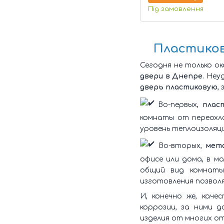
Під замовлення
Пластиков
Сегодня не только о
двери в Днепре
. Неу
дверь пластиковую
,
Во-первых,
плас
комнаты от переохла
уровень теплоизоляци
Во-вторых,
мет
офисе или дома, в м
общий вид комнаты
изготовления позвол
И, конечно же, каче
коррозии, за ними 
изделия от многих о