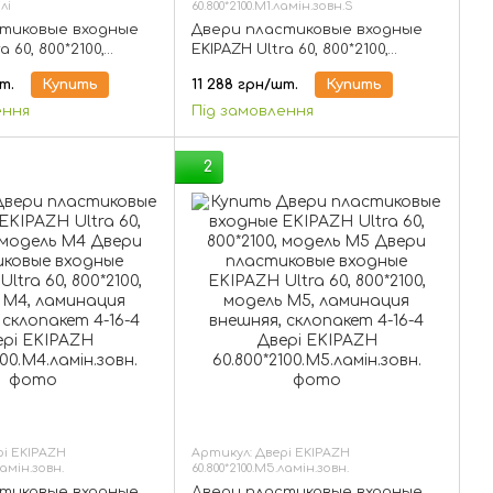
ілі
60.800*2100.М1.ламін.зовн.S
тиковые входные
Двери пластиковые входные
a 60, 800*2100,
EKIPAZH Ultra 60, 800*2100,
белые, склопакет 4-
модель М1, ламинация
т.
Купить
11 288 грн/шт.
Купить
внешняя, сендвич-панель
ення
Під замовлення
2
рі EKIPAZH
Артикул: Двері EKIPAZH
ламін.зовн.
60.800*2100.М5.ламін.зовн.
тиковые входные
Двери пластиковые входные