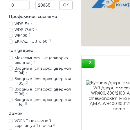
От Цена, грн
До Цена, грн
OK
Профильная система
2
WDS 5s
2
WDS 76AD
2
WR400
11
EKIPAZH Ultra 60
Тип дверей
Межкомнатные (створка
4
оконная)
3
Входные (створка дверная
2
Т104)
Входные (створка дверная
2
Т105)
Входные (створка дверная
2
Т106)
Входные (створка дверная
11
Т116)
Замок
VORNE нажимной
6
гарнитур 1-точка