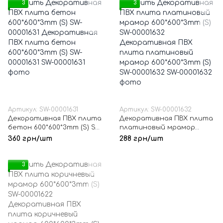
3
3
Артикул: SW-00001631
Артикул: SW-00001632
Декоративная ПВХ плита
Декоративная ПВХ плита
бетон 600*600*3mm (S) SW-
платиновый мрамор
00001631
600*600*3mm (S) SW-
360 грн/шт
288 грн/шт
00001632
3