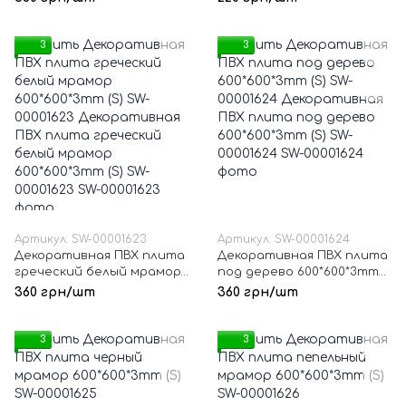
00001620
3
3
Артикул: SW-00001623
Артикул: SW-00001624
Декоративная ПВХ плита
Декоративная ПВХ плита
греческий белый мрамор
под дерево 600*600*3mm
600*600*3mm (S) SW-
(S) SW-00001624
360 грн/шт
360 грн/шт
00001623
3
3