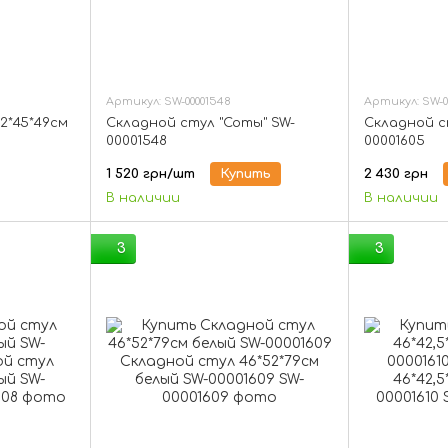
Артикул: SW-00001548
Артикул: SW-0
2*45*49см
Складной стул "Соты" SW-
Складной ст
00001548
00001605
1 520 грн/шт
Купить
2 430 грн
В наличии
В наличии
3
3