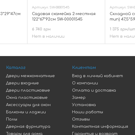
Артикул: SW-00001545
Артикул: SW-00
3*29*47см
Садовая скамейка 2-местная
Складной 
122*67*92см SW-00001545
тип) 47,5*5
00001607
6 740 грн
1 375 грн/ш
Нет в наличии
Нет в нали
Каталог
Клиентам
Двери межкомнатные
Вход в личный кабинет
Двери входные
О компании
Двери пластиковые
Оплата и доставка
Окна пластиковые
Замер
Аксессуары для окон
Установка
Балконы и лоджии
Наши работы
Полы
Отзывы
Дверная фурнитура
Контактная информация
Товары для дома
Гарантия и возврат