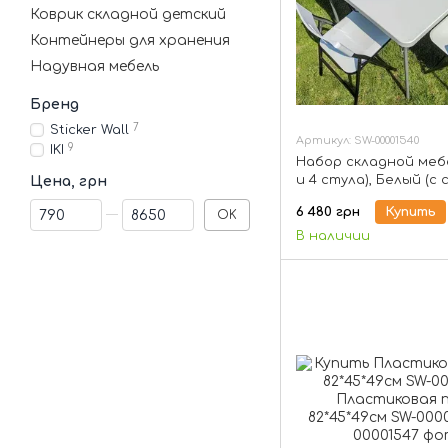
Коврик складной детский
Контейнеры для хранения
Надувная мебель
Бренд
7
Sticker Wall
Артикул: SW-00001540
9
IKI
Набор складной меб
и 4 стула), Белый (с 
Цена, грн
00001540
От Цена, грн
До Цена, грн
6 480 грн
Купить
OK
В наличии