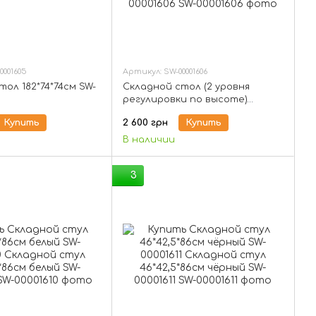
0001605
Артикул: SW-00001606
ол 182*74*74см SW-
Складной стол (2 уровня
регулировки по высоте)
122*61*74см SW-00001606
Купить
2 600 грн
Купить
В наличии
3