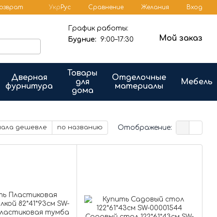
Сравнение
возврат
Укр
Рус
Желания
Вход
График работы:
Мой заказ
Будние:
9:00–17:30
Товары
Дверная
Отделочные
для
Мебель
фурнитура
материалы
дома
Отображение:
чала дешевле
по названию