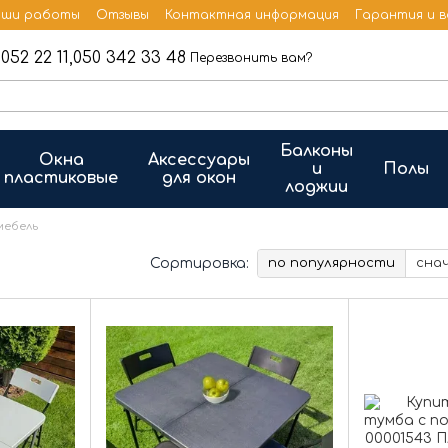
ши работы
Отзывы
Контактная информация
Гарантия и 
052 22 11,
050 342 33 48
Перезвонить вам?
Балконы
Окна
Аксессуары
и
Полы
пластиковые
для окон
лоджии
мебель
Сортировка:
по популярности
сна