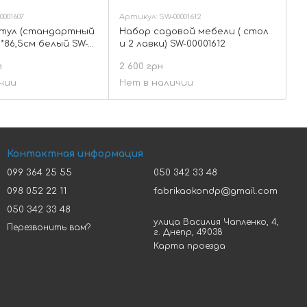
001607
Артикул: SW-00001612
стул (стандартный
Набор садовой мебели ( стол
9*86,5см белый SW-
и 2 лавки) SW-00001612
т
2 600 грн
чии
Нет в наличии
Контактная информация
099 364 25 55
050 342 33 48
098 052 22 11
fabrikaokondp@gmail.com
050 342 33 48
улица Василия Чапленко, 4,
Перезвонить вам?
г. Днепр, 49038
Карта проезда