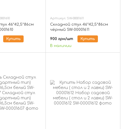
001610
Артикул: SW-00001611
тул 46*42,5*86см
Складной стул 46*42,5*86см
0001610
чёрный SW-00001611
Купить
900 грн/шт
Купить
В наличии