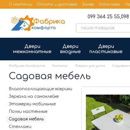
Перейти к основному контенту
О компании
Оплата и доставка
Замер
Установка
На
Бренды
Публичная оферта
099 364 25 55,
098 
Двери
Двери
Двери
межкомнатные
входные
пластиковые
Фабрика Комфорта
Каталог
Товары для дома
Садовая 
Садовая мебель
Влагопоглощающие коврики
Зеркала на самоклейке
Этажерки мобильные
Полки настенные
Садовая мебель
Стеллажи