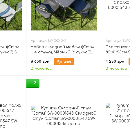
Артикул: SW-00001541
Артикул: SW-0
ели(Стол
Набор складной мебели(Стол
Пластикова
сумкой) SW-
и 4 стула), Чёрный (с сумкой)
82*41*93см 
SW-00001541
8 650 грн
Купить
4 280 грн
В наличии
В наличии
3