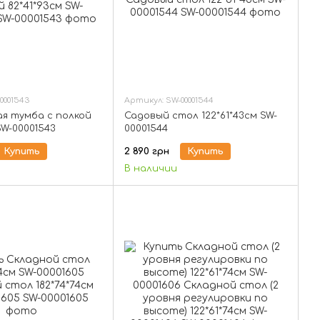
0001543
Артикул: SW-00001544
я тумба с полкой
Садовый стол 122*61*43см SW-
SW-00001543
00001544
Купить
2 890 грн
Купить
В наличии