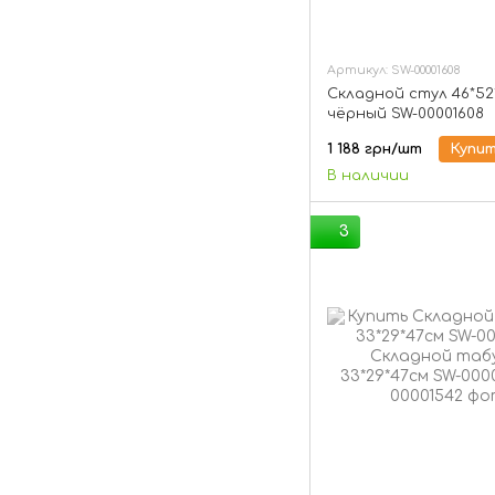
Артикул: SW-00001608
Складной стул 46*52
чёрный SW-00001608
1 188 грн/шт
Купи
В наличии
3