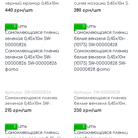
черный мрамор 0,45х10м
синяя мозаика 0,45х10м SW-
SW-00000820
00000825
440 грн/шт
280 грн/шт
3
3
Артикул: SW-00000826
Артикул: SW-00000828
Самоклеющаяся пленка
Самоклеющаяся пленка
зеленая 0,45х10м SW-
белые вензеля 0,45х10м
00000826
(10175) SW-00000828
215 грн/шт
230 грн/шт
3
3