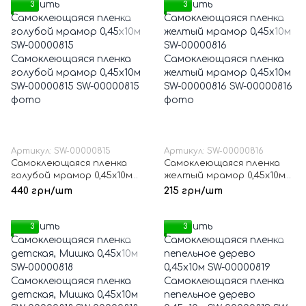
3
3
Артикул: SW-00000815
Артикул: SW-00000816
Самоклеющаяся пленка
Самоклеющаяся пленка
голубой мрамор 0,45х10м
желтый мрамор 0,45х10м
SW-00000815
SW-00000816
440 грн/шт
215 грн/шт
3
3