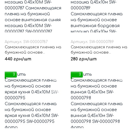
Артикул: SW-00000787
Артикул: SW-00000789
Самоклеющаяся пленка на
Самоклеющаяся пленка на
бумажной основе
бумажной основе
винтажная синяя мозаика
винтажная бордовая
440 грн/шт
280 грн/шт
0.45х10M SW-00000787
мозаика 0,45х10м SW-
00000789
3
3