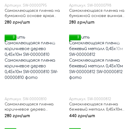
Артикул: SW-00000795
Артикул: SW-00000798
Самоклеющаяся пленка на
Самоклеющаяся пленка на
бумажной основе яркая
бумажной основе винная
кухня 0.45х10M SW-00000795
0,45х10м SW-00000798
280 грн/шт
280 грн/шт
3
3
Артикул: SW-00000810
Артикул: SW-00000812
Самоклеющаяся пленка
Самоклеющаяся пленка
коричневое дерево
бежевый металл 0,45х10м
0,45х10м SW-00000810
SW-00000812
280 грн/шт
440 грн/шт