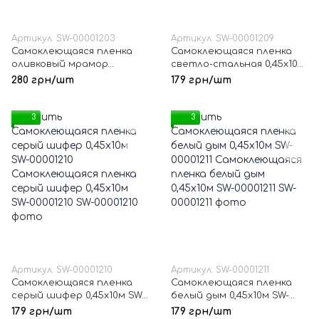
Артикул: SW-00001203
Артикул: SW-00001209
Самоклеющаяся пленка
Самоклеющаяся пленка
оливковый мрамор
светло-стальная 0,45х10м
0,45х10м SW-00001203
SW-00001209
280 грн/шт
179 грн/шт
3
3
Артикул: SW-00001210
Артикул: SW-00001211
Самоклеющаяся пленка
Самоклеющаяся пленка
серый шифер 0,45х10м SW-
белый дым 0,45х10м SW-
00001210
00001211
179 грн/шт
179 грн/шт