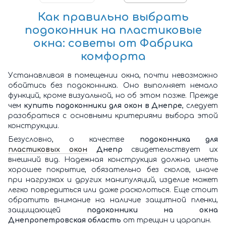
Как правильно выбрать
подоконник на пластиковые
окна
: советы от Фабрика
комфорта
Устанавливая в помещении окна, почти невозможно
обойтись без подоконника. Оно выполняет немало
функций, кроме визуальной, но об этом позже. Прежде
чем
купить подоконники для окон в Днепре
, следует
разобраться с основными критериями выбора этой
конструкции.
Безусловно, о качестве
подоконника для
пластиковых окон
Днепр
свидетельствует их
внешний вид. Надежная конструкция должна иметь
хорошее покрытие, обязательно без сколов, иначе
при нагрузках и других манипуляций, изделие может
легко повредиться или даже расколоться. Еще стоит
обратить внимание на наличие защитной пленки,
защищающей
подоконники на окна
Днепропетровская область
от трещин и царапин.