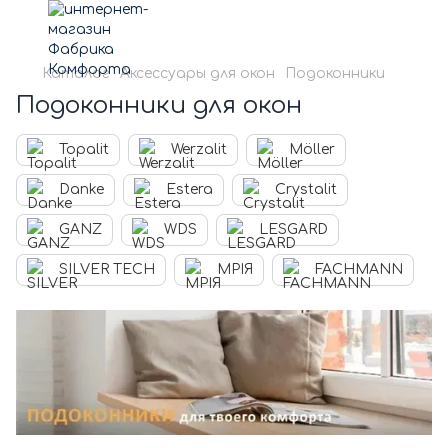
Каталог
Аксессуары для окон
Подоконники
Подоконники для окон
Topalit
Werzalit
Möller
Danke
Estera
Crystalit
GANZ
WDS
LESGARD
SILVER TECH
МРІЯ
FACHMANN