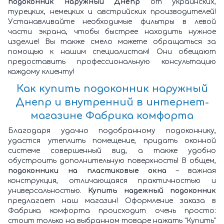
подоконник наружный Днепр
от украинских,
турецких, немецких и австрийских производителей!
Устанавливайте необходимые фильтры в левой
части экрана, чтобы быстрее находить нужное
изделие! Вы также смело можете обращаться за
помощью к нашим специалистам! Они обещают
предоставить профессиональную консультацию
каждому клиенту!
Как
купить подоконник наружный
Днепр и внутренний
в интернет-
магазине Фабрика комфорта
Благодаря удачно подобранному подоконнику,
удастся утеплить помещение, придать оконной
системе совершенный вид, а также удобно
обустроить дополнительную поверхность! В общем,
подоконники на пластиковые окна
– важная
конструкция, отличающаяся практичностью и
универсальностью.
Купить надежный подоконник
предлагает наш магазин! Оформление заказа в
Фабрика комфорта происходит очень просто:
стоит только на выбранном товаре нажать "Купить"