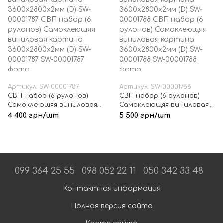
Артикул: SW-00001787
Артикул: SW-00001788
СВП набор (6 рулонов)
СВП набор (6 рулонов)
Самоклеющяя виниловая
Самоклеющяя виниловая
картина 3600х2800х2мм
картина 3600х2800х2мм
4 400 грн/шт
5 500 грн/шт
(D) SW-00001787
(D) SW-00001788
099 364 25 55
098 052 22 11
050 342 33 48
Контактная информация
Полная версия сайта