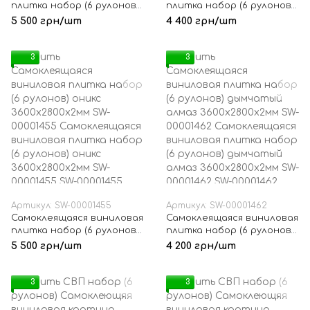
плитка набор (6 рулонов)
плитка набор (6 рулонов)
бежевый мрамор
цитрин 3600х2800х2мм
5 500 грн/шт
4 400 грн/шт
3600х2800х2мм SW-
SW-00001450
00001448
3
3
Артикул: SW-00001455
Артикул: SW-00001462
Самоклеящаяся виниловая
Самоклеящаяся виниловая
плитка набор (6 рулонов)
плитка набор (6 рулонов)
оникс 3600х2800х2мм SW-
дымчатый алмаз
5 500 грн/шт
4 200 грн/шт
00001455
3600х2800х2мм SW-
00001462
3
3