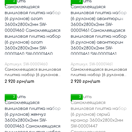
3
3
Артикул: SW-00001460
Артикул: SW-00001461
Самоклеящаяся виниловая
Самоклеящаяся виниловая
плитка набор (6 рулонов)
плитка набор (6 рулонов)
агат 3600х2800х2мм SW-
авантюрин
2 920 грн/шт
2 920 грн/шт
00001460
3600х2800х2мм SW-00001461
3
3