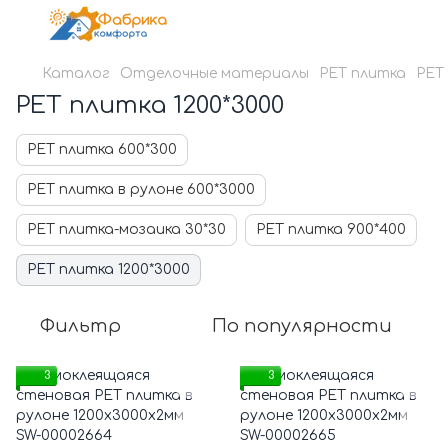
Каталог
Отделочные материалы
PЕT плитка
PЕT
PЕT плитка 1200*3000
PET плитка 600*300
PET плитка в рулоне 600*3000
PET плитка-мозаика 30*30
PET плитка 900*400
PЕT плитка 1200*3000
Фильтр
По популярности
3
3