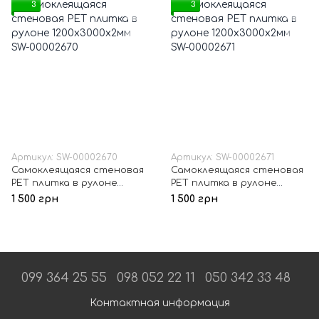
3
3
Артикул: SW-00002670
Артикул: SW-00002671
Самоклеящаяся стеновая
Самоклеящаяся стеновая
PET плитка в рулоне
PET плитка в рулоне
1200х3000х2мм SW-
1200х3000х2мм SW-00002671
1 500 грн
1 500 грн
00002670
099 364 25 55
098 052 22 11
050 342 33 48
Контактная информация