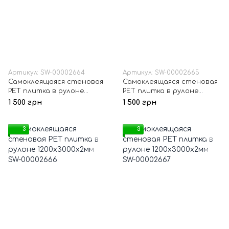
Артикул: SW-00002664
Артикул: SW-00002665
Самоклеящаяся стеновая
Самоклеящаяся стеновая
PET плитка в рулоне
PET плитка в рулоне
1200х3000х2мм SW-
1200х3000х2мм SW-
1 500 грн
1 500 грн
00002664
00002665
3
3