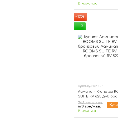
В наличии
−12%
3
Артикул: RV 823
Ламинат Kronotex 
SUITE RV 823 Дуб бр
765 грн/м.кв.
Куп
670 грн/м.кв.
В наличии