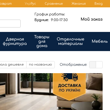
Сравнение
возврат
Укр
Рус
Желания
Вход
График работы:
Мой заказ
Будние:
9:00–17:30
Товары
Дверная
Отделочные
для
Мебель
фурнитура
материалы
дома
Отображение:
чала дешевле
по названию