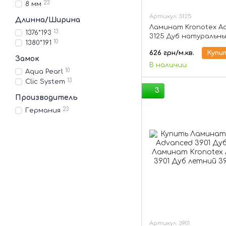
23
8 мм
Артикул: 3125
Длинна/Ширина
Ламинат Kronotex A
13
1376*193
3125 Дуб натуральн
10
1380*191
626 грн/м.кв.
Купи
Замок
В наличии
10
Aqua Pearl
13
Clic System
3
Производитель
23
Германия
Артикул: 3901.