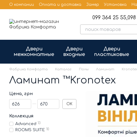
Перейти к основному контенту
О компании
Оплата и доставка
Замер
Установка
На
Бренды
Публичная оферта
099 364 25 55,
098 
Двери
Двери
Двери
межкомнатные
входные
пластиковые
Фабрика Комфорта
Каталог
Полы
Ламинат
Kronote
Ламинат ™Kronotex
Цена, грн
От Цена, грн
До Цена, грн
OK
Коллекция
13
Advanced
10
ROOMS SUITE