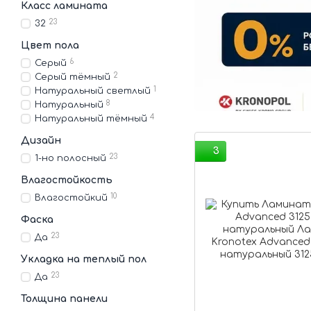
Класс ламината
23
32
Цвет пола
6
Серый
2
Серый тёмный
1
Натуральный светлый
8
Натуральный
4
Натуральный тёмный
Дизайн
3
23
1-но полосный
Влагостойкость
10
Влагостойкий
Фаска
23
Да
Укладка на теплый пол
23
Да
Толщина панели