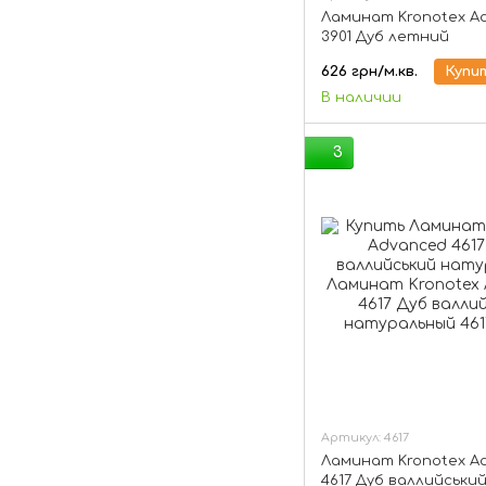
Ламинат Kronotex A
3901 Дуб летний
626 грн/м.кв.
Купи
В наличии
3
Артикул: 4617
Ламинат Kronotex A
4617 Дуб валлийськи