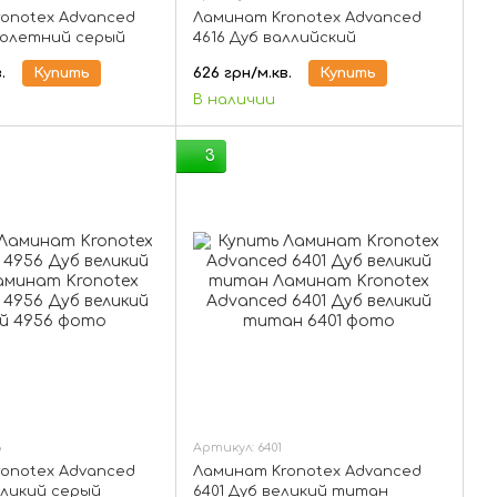
onotex Advanced
Ламинат Kronotex Advanced
толетний серый
4616 Дуб валлийский
.
Купить
626 грн/м.кв.
Купить
В наличии
3
6
Артикул: 6401
onotex Advanced
Ламинат Kronotex Advanced
еликий серый
6401 Дуб великий титан