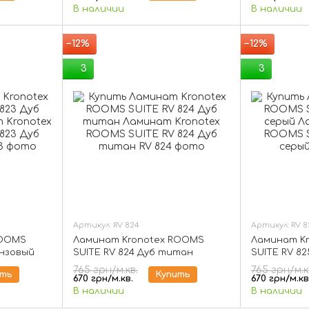
В наличии
В наличии
−12%
−12%
3
3
Артикул: RV 824
Артикул: RV 
ROOMS
Ламинат Kronotex ROOMS
Ламинат K
онзовый
SUITE RV 824 Дуб титан
SUITE RV 8
765 грн/м.кв.
765 грн/м.к
ить
Купить
670 грн/м.кв.
670 грн/м.кв
В наличии
В наличии