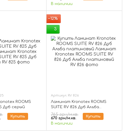
В наличии
−12%
3
825
Артикул: RV 826
ronotex ROOMS
Ламинат Kronotex ROOMS
25 Дуб серый
SUITE RV 826 Дуб Альба
платиновый
в.
765 грн/м.кв.
Купить
Купить
.
670 грн/м.кв.
В наличии