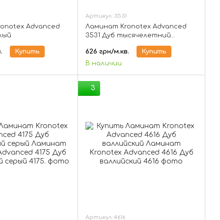
Артикул: 3531
onotex Advanced
Ламинат Kronotex Advanced
елый
3531 Дуб тысячелетний
коричневый
.
Купить
626 грн/м.кв.
Купить
В наличии
3
.
Артикул: 4616