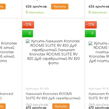
ть
626 грн/м.кв.
Купить
626 грн/м.кв
В наличии
В наличии
−12%
−12%
3
3
Артикул: RV 820
Артикул: RV 8
dvanced
Ламинат Kronotex ROOMS
Ламинат K
й
SUITE RV 820 Дуб серебристый
SUITE RV 8
765 грн/м.кв.
765 грн/м.к
ть
Купить
670 грн/м.кв.
670 грн/м.кв