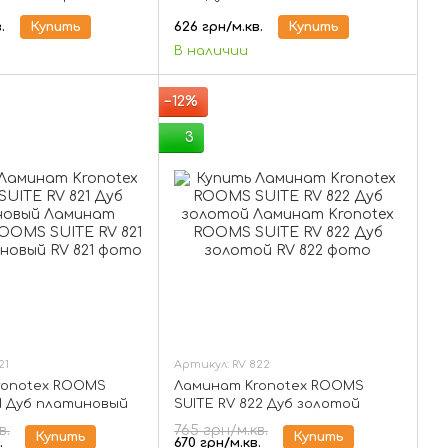
.
Купить
626 грн/м.кв.
Купить
В наличии
−12%
3
21
Артикул: RV 822
ronotex ROOMS
Ламинат Kronotex ROOMS
21 Дуб платиновый
SUITE RV 822 Дуб золотой
в.
765 грн/м.кв.
Купить
Купить
.
670 грн/м.кв.