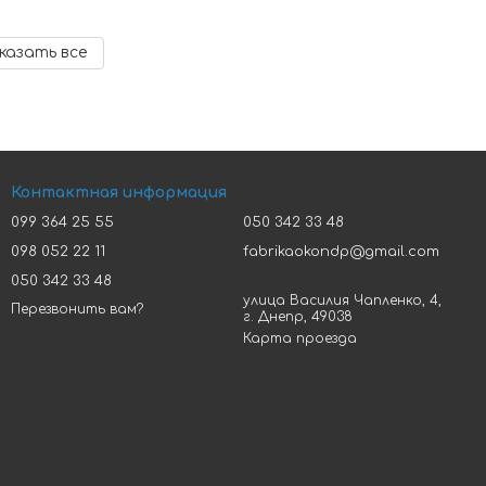
казать все
Контактная информация
099 364 25 55
050 342 33 48
098 052 22 11
fabrikaokondp@gmail.com
050 342 33 48
улица Василия Чапленко, 4,
Перезвонить вам?
г. Днепр, 49038
Карта проезда