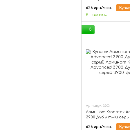
натуральный
626 грн/м.кв.
Купи
В наличии
3
Артикул: 3900.
Ламинат Kronotex A
3900 Дуб літній серы
626 грн/м.кв.
Купи