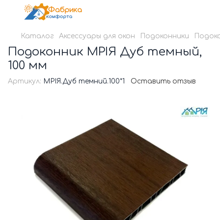
Каталог
Аксессуары для окон
Подоконники
Подоко
Подоконник МРІЯ Дуб темный,
100 мм
Артикул:
МРІЯ.Дуб темний.100*1
Оставить отзыв