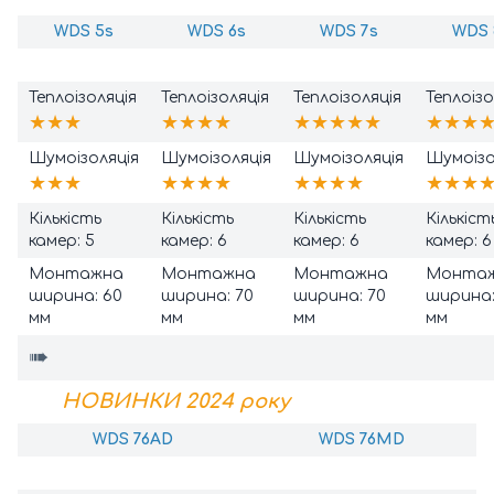
WDS 5s
WDS 6s
WDS 7s
WDS 
Теплоізоляція
Теплоізоляція
Теплоізоляція
Теплоізо
★★★
★★★
★
★★★★★
★★★
Шумоізоляція
Шумоізоляція
Шумоізоляція
Шумоізо
★★★
★★★
★
★★★
★
★★★
Кількість
Кількість
Кількість
Кількіст
камер: 5
камер: 6
камер: 6
камер: 6
Монтажна
Монтажна
Монтажна
Монта
ширина: 60
ширина: 70
ширина: 70
ширина:
мм
мм
мм
мм
➠
НОВИНКИ 2024 року
WDS 76AD
WDS 76MD