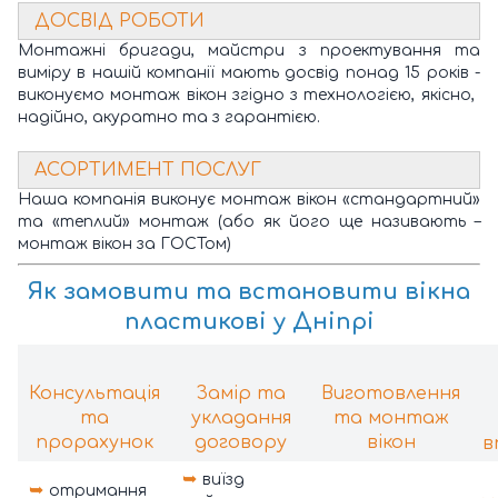
ДОСВІД РОБОТИ
Монтажні бригади, майстри з проектування та
виміру в нашій компанії мають досвід понад 15 років -
виконуємо монтаж вікон згідно з технологією, якісно, ​​
надійно, акуратно та з гарантією.
АСОРТИМЕНТ ПОСЛУГ
Наша компанія виконує монтаж вікон «стандартний»
та «теплий» монтаж (або як його ще називають –
монтаж вікон за ГОСТом)
Як замовити та
встановити вікна
пластикові у Дніпрі
Консультація
Замір та
Виготовлення
та
укладання
та монтаж
прорахунок
договору
вікон
в
➥
виїзд
➥
отримання