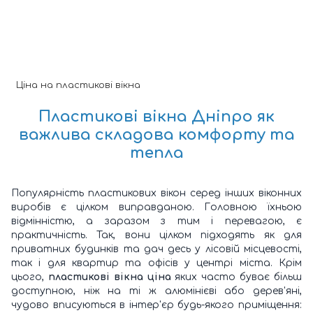
Ціна на пластикові вікна
Пластикові вікна Дніпро
як
важлива складова комфорту та
тепла
Популярність пластикових вікон серед інших віконних
виробів є цілком виправданою. Головною їхньою
відмінністю, а заразом з тим і перевагою, є
практичність. Так, вони цілком підходять як для
приватних будинків та дач десь у лісовій місцевості,
так і для квартир та офісів у центрі міста. Крім
цього,
пластикові вікна ціна
яких часто буває більш
доступною, ніж на ті ж алюмінієві або дерев'яні,
чудово вписуються в інтер'єр будь-якого приміщення: