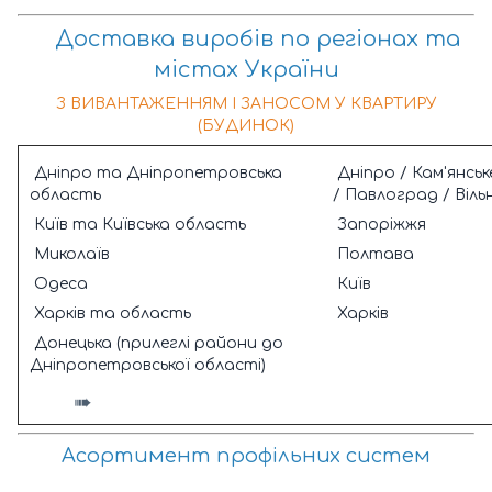
Доставка виробів по регіонах та
містах України
З ВИВАНТАЖЕННЯМ І ЗАНОСОМ У КВАРТИРУ
(БУДИНОК)
Дніпро та Дніпропетровська
Дніпро / Кам'янськ
область
/ Павлоград / Вільн
Київ та Київська область
Запоріжжя
Миколаїв
Полтава
Одеса
Київ
Харків та область
Харків
Донецька (прилеглі райони до
Дніпропетровської області)
➠
Асортимент профільних систем