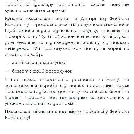
простота догляду остаточно схиляє покупців
купити саме ці конструкції!
Купити пластикові вікна в Дніпрі
від Фабрика
Комфорту - прекрасне рішення розумного споживача!
Щоб якнайшвидше здійснити покупку, тисніть на
товарі кнопку "Купити", заповнюєте наступні рядки і
далі чекайте на підтвердження запиту від нашого
менеджера! Ми пропонуємо вам наступні варіанти
оплати на вибір:
готівковий розрахунок
безготівковий розрахунок
У нас тільки оперативна доставка по місту та
встановлення виробів від наших працівників! Також
наш магазин здійснює доставку пластиковихвікон по
Україні! Просимо вас попередньо ознайомитись з
умовами оплати та доставки!
Пластикові вікна ціна
та якість найкращі у Фабрика
Комфорту!