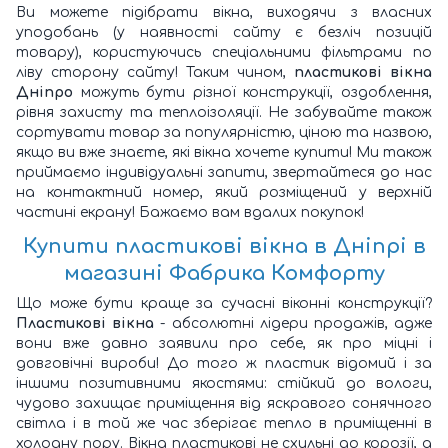
Ви можете підібрати вікна, виходячи з власних
уподобань (у наявності сайту є безліч позицій
товару), користуючись спеціальними фільтрами по
ліву сторону сайту! Таким чином,
пластикові вікна
Дніпро
можуть бути різної конструкції, оздоблення,
рівня захисту та теплоізоляції. Не забувайте також
сортувати товар за популярністю, ціною та назвою,
якщо ви вже знаєте, які вікна хочете купити! Ми також
приймаємо індивідуальні запити, звертайтеся до нас
на контактний номер, який розміщений у верхній
частині екрану! Бажаємо вам вдалих покупок!
Купити пластикові вікна
в Дніпрі в
магазині Фабрика Комфорту
Що може бути краще за сучасні віконні конструкції?
Пластикові вікна
- абсолютні лідери продажів, адже
вони вже давно заявили про себе, як про міцні і
довговічні вироби! До того ж пластик відомий і за
іншими позитивними якостями: стійкий до вологи,
чудово захищає приміщення від яскравого сонячного
світла і в той же час зберігає тепло в приміщенні в
холодну пору. Вікна пластикові не схильні до корозії, а