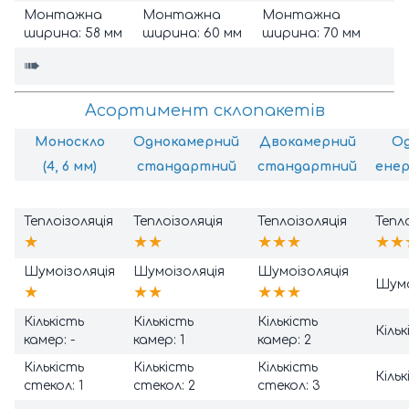
Монтажна
Монтажна
Монтажна
ширина: 58 мм
ширина: 60 мм
ширина: 70 мм
➠
Асортимент склопакетів
Моноскло
Однокамерний
Двокамерний
О
(4, 6 мм)
стандартний
стандартний
енер
Теплоізоляція
Теплоізоляція
Теплоізоляція
Тепл
★
★★
★★★
★★
Шумоізоляція
Шумоізоляція
Шумоізоляція
Шумо
★
★★
★★★
Кількість
Кількість
Кількість
Кільк
камер: -
камер: 1
камер: 2
Кількість
Кількість
Кількість
Кільк
стекол: 1
стекол: 2
стекол: 3