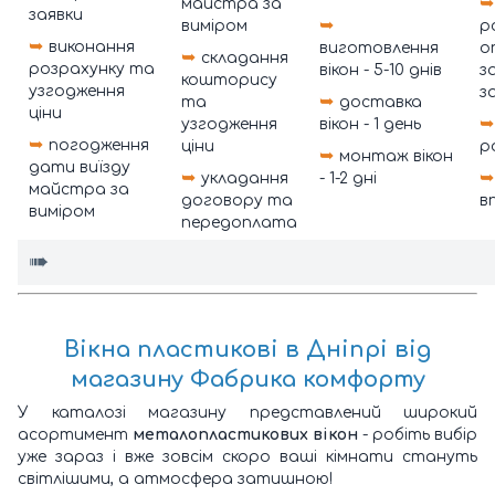
➥
майстра за
заявки
➥
виміром
р
➥
виконання
виготовлення
о
➥
складання
розрахунку та
вікон - 5-10 днів
з
кошторису
узгодження
з
➥
та
доставка
ціни
➥
узгодження
вікон - 1 день
➥
погодження
ціни
р
➥
монтаж вікон
дати виїзду
➥
➥
укладання
- 1-2 дні
майстра за
договору та
в
виміром
передоплата
➠
Вікна пластикові
в Дніпрі
від
магазину Фабрика комфорту
У каталозі магазину представлений широкий
асортимент
металопластикових вікон
- робіть вибір
уже зараз і вже зовсім скоро ваші кімнати стануть
світлішими, а атмосфера затишною!