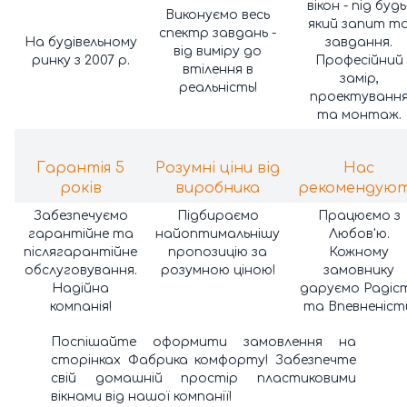
вікон - під будь
Виконуємо весь
який запит т
спектр завдань -
На будівельному
завдання.
від виміру до
ринку з 2007 р.
Професійний
втілення в
замір,
реальність!
проектуванн
та монтаж.
Гарантія 5
Розумні ціни від
Нас
років
виробника
рекомендую
Забезпечуємо
Підбираємо
Працюємо з
гарантійне та
найоптимальнішу
Любов'ю.
післягарантійне
пропозицію за
Кожному
обслуговування.
розумною ціною!
замовнику
Надійна
даруємо Радіс
компанія!
та Впевненість
Поспішайте оформити замовлення на
сторінках Фабрика комфорту! Забезпечте
свій домашній простір пластиковими
вікнами від нашої компанії!