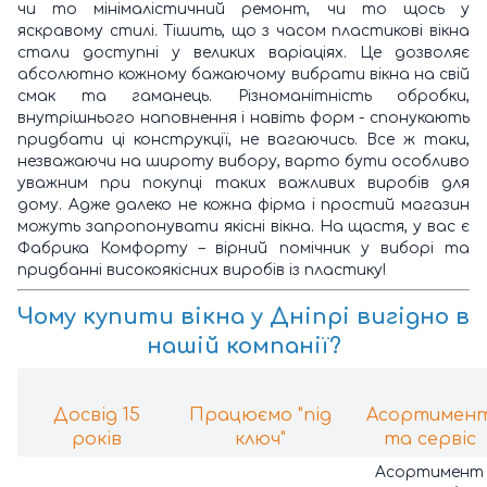
чи то мінімалістичний ремонт, чи то щось у
яскравому стилі. Тішить, що з часом пластикові вікна
стали доступні у великих варіаціях. Це дозволяє
абсолютно кожному бажаючому вибрати вікна на свій
смак та гаманець. Різноманітність обробки,
внутрішнього наповнення і навіть форм - спонукають
придбати ці конструкції, не вагаючись. Все ж таки,
незважаючи на широту вибору, варто бути особливо
уважним при покупці таких важливих виробів для
дому. Адже далеко не кожна фірма і простий магазин
можуть запропонувати якісні вікна. На щастя, у вас є
Фабрика Комфорту – вірний помічник у виборі та
придбанні високоякісних виробів із пластику!
Чому
купити вікна у Дніпрі
вигідно в
нашій компанії?
Досвід 15
Працюємо "під
Асортимен
років
ключ"
та сервіс
Асортимент