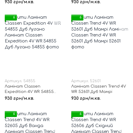
Туркана
Дуб Патос
930 грн/м.кв.
930 грн/м.кв.
6
6
Артикул: 54855
Артикул: 52601
Ламінат Classen
Ламінат Classen Trend 4V
Expedition 4V WR 54855
WR 52601 Дуб Мамрі
Дуб Лугано
930 грн/м.кв.
930 грн/м.кв.
6
6