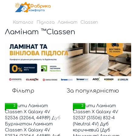
Каталог
Підлога
Ламінат
Classen
Ламінат ™Classen
Фільтр
За популярністю
3
3