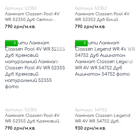
Артикул: 52350
Артикул: 52352
Ламінат Classen Pool 4V
Ламінат Classen Pool 4V
WR 52350 Дуб Світло-
WR 52352 Дуб Білий
сірий
790 грн/м.кв.
790 грн/м.кв.
6
6
Артикул: 52355
Артикул: 54752
Ламінат Classen Pool 4V
Ламінат Classen Legend
WR 52355 Дуб Кремовий
WR 4V WR 54752 Дуб
натуральний
Ашингтон
790 грн/м.кв.
930 грн/м.кв.