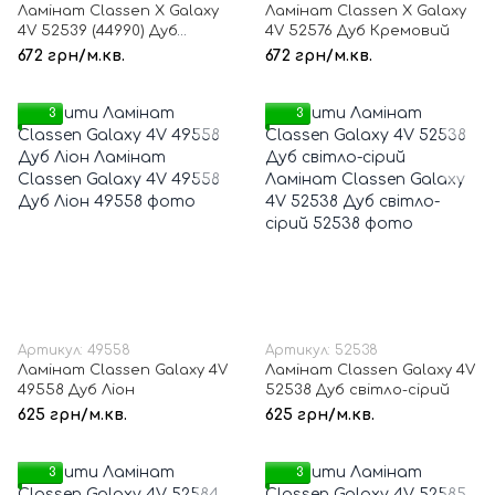
Ламінат Classen Х Galaxy
Ламінат Classen Х Galaxy
4V 52539 (44990) Дуб
4V 52576 Дуб Кремовий
Каньйон
672 грн/м.кв.
672 грн/м.кв.
3
3
Артикул: 49558
Артикул: 52538
Ламінат Classen Galaxy 4V
Ламінат Classen Galaxy 4V
49558 Дуб Ліон
52538 Дуб світло-сірий
625 грн/м.кв.
625 грн/м.кв.
3
3