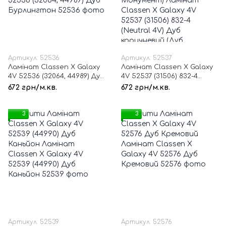
Артикул: 52536
Артикул: 52537
Ламінат Classen Х Galaxy
Ламінат Classen Х Galaxy
4V 52536 (32064, 44989) Дуб
4V 52537 (31506) 832-4
Бурлингтон
(Neutral 4V) Дуб
672 грн/м.кв.
672 грн/м.кв.
коричневий (Дуб
Монумент)
3
3
Артикул: 52539
Артикул: 52576