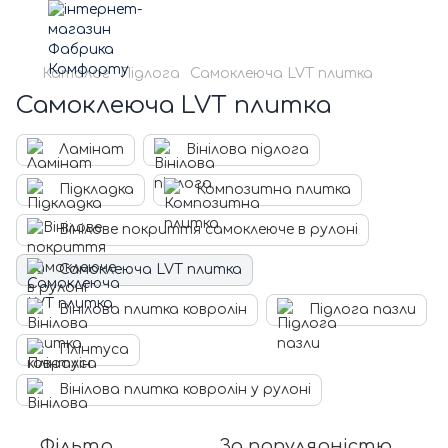
Каталог
Підлога
Самоклеюча LVT плитка
Самоклеюча LVT плитка
Ламінат
Вінілова підлога
Підкладка
Композитна плитка
Вінілове покриття самоклеюче в рулоні
Самоклеюча LVT плитка
Вінілова плитка ковролін
Підлога пазли
Плінтуса
Вінілова плитка ковролін у рулоні
Фільтр
За популярністю