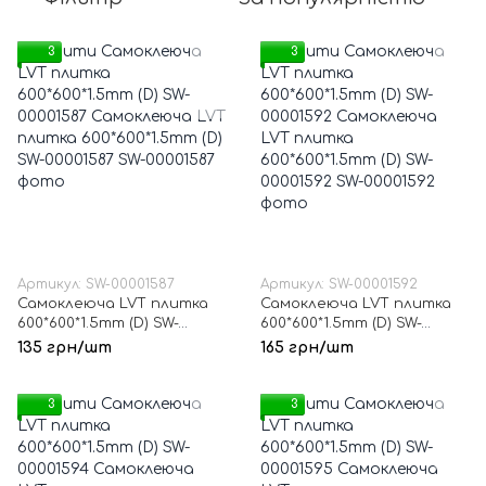
3
3
Артикул: SW-00001587
Артикул: SW-00001592
Самоклеюча LVT плитка
Самоклеюча LVT плитка
600*600*1.5mm (D) SW-
600*600*1.5mm (D) SW-
00001587
00001592
135 грн/шт
165 грн/шт
3
3