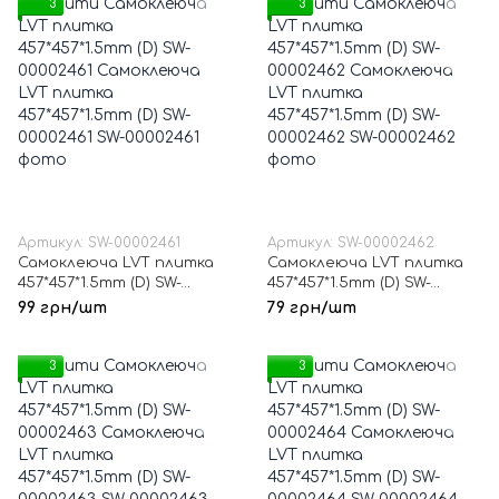
3
3
Артикул: SW-00002461
Артикул: SW-00002462
Самоклеюча LVT плитка
Самоклеюча LVT плитка
457*457*1.5mm (D) SW-
457*457*1.5mm (D) SW-
00002461
00002462
99 грн/шт
79 грн/шт
3
3