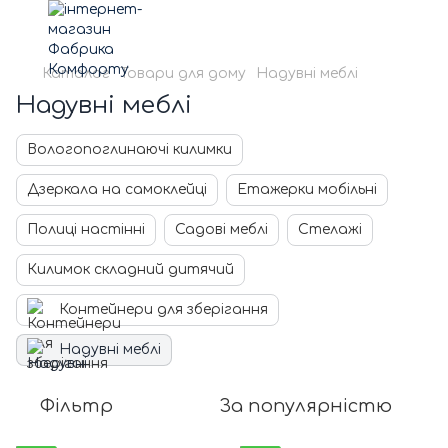
Каталог
Товари для дому
Надувні меблі
Надувні меблі
Вологопоглинаючі килимки
Дзеркала на самоклейці
Етажерки мобільні
Полиці настінні
Садові меблі
Стелажі
Килимок складний дитячий
Контейнери для зберігання
Надувні меблі
Фільтр
За популярністю