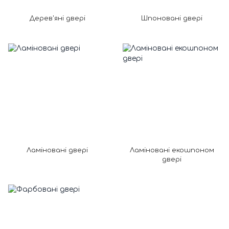
Дерев'яні двері
Шпоновані двері
Ламіновані двері
Ламіновані екошпоном
двері