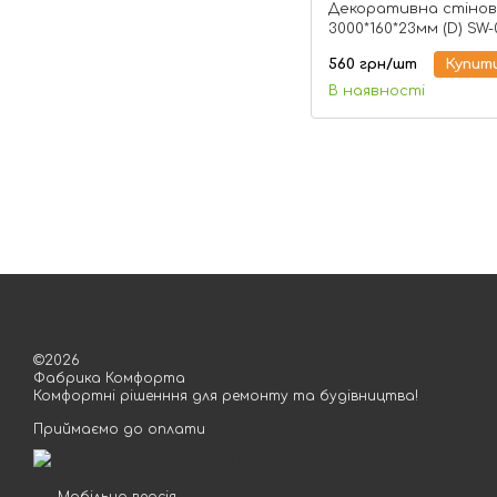
Декоративна стінов
3000*160*23мм (D) SW
560 грн/шт
Купит
В наявності
©2026
Фабрика Комфорта
Комфортні рішенння для ремонту та будівництва!
Приймаємо до оплати