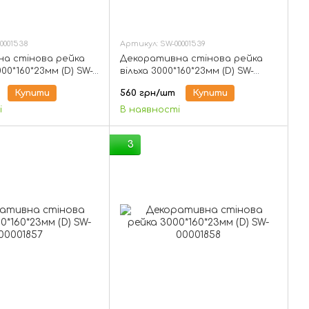
0001538
Артикул: SW-00001539
а стінова рейка
Декоративна стінова рейка
00*160*23мм (D) SW-
вільха 3000*160*23мм (D) SW-
00001539
Купити
560 грн/шт
Купити
і
В наявності
3