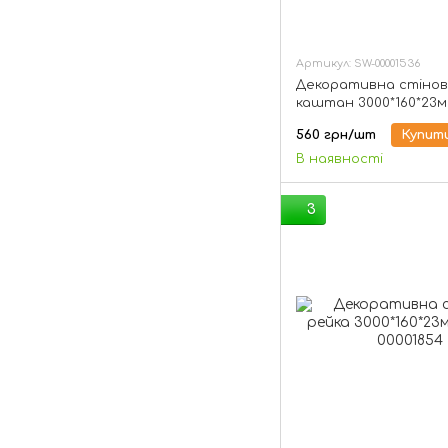
Артикул: SW-00001536
Декоративна стінов
каштан 3000*160*23мм
00001536
560 грн/шт
Купит
В наявності
3