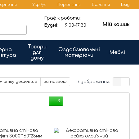
Порівняння
вернення
Укр
Рус
Бажання
Вхід
Графік роботи:
Мій кошик
Будні:
9:00–17:30
Товари
ерна
Оздоблювальні
для
Меблі
ітура
матеріали
дому
Відображення:
очатку дешевше
за назвою
3