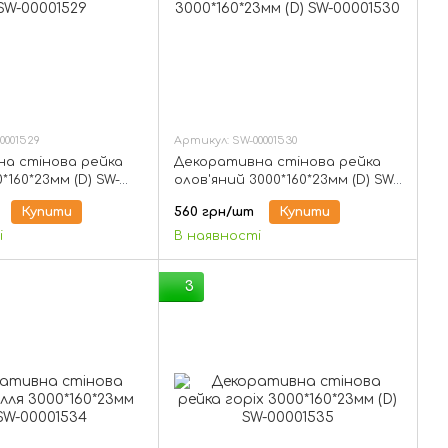
0001529
Артикул: SW-00001530
а стінова рейка
Декоративна стінова рейка
*160*23мм (D) SW-
олов'яний 3000*160*23мм (D) SW-
00001530
Купити
560 грн/шт
Купити
і
В наявності
3