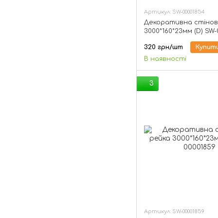
Артикул: SW-00001854
Декоративна стінов
3000*160*23мм (D) SW
320 грн/шт
Купит
В наявності
3
Артикул: SW-00001859