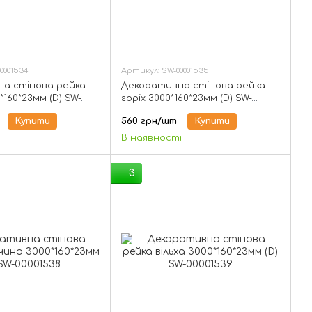
0001534
Артикул: SW-00001535
а стінова рейка
Декоративна стінова рейка
*160*23мм (D) SW-
горіх 3000*160*23мм (D) SW-
00001535
Купити
560 грн/шт
Купити
і
В наявності
3