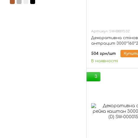
Артикул: SW-00001532
Декоративна стінов
антрацит 3000*160*2
SW-00001532
504 грн/шт
Купит
В наявності
3