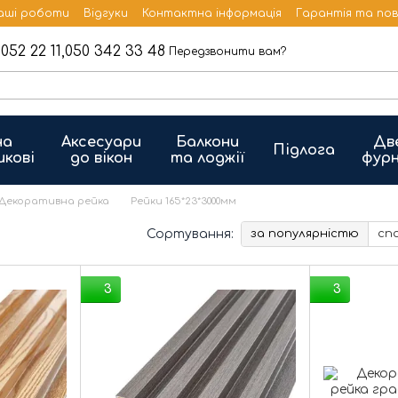
аші роботи
Відгуки
Контактна інформація
Гарантія та по
052 22 11,
050 342 33 48
Передзвонити вам?
на
Аксесуари
Балкони
Дв
Підлога
икові
до вікон
та лоджії
фурн
Декоративна рейка
Рейки 165*23*3000мм
Сортування:
за популярністю
сп
3
3