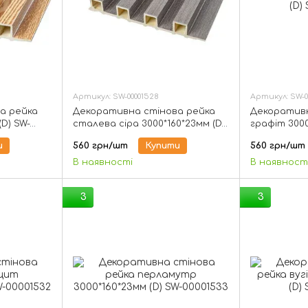
Артикул: SW-00001528
Артикул: SW-0
а рейка
Декоративна стінова рейка
Декоративн
(D) SW-
сталева сіра 3000*160*23мм (D)
графіт 3000
SW-00001528
00001529
и
560 грн/шт
Купити
560 грн/шт
В наявності
В наявност
3
3