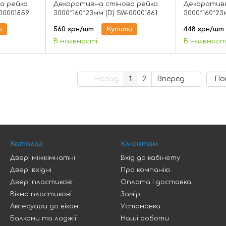
а рейка
Декоративна стінова рейка
Декоративн
-00001859
3000*160*23мм (D) SW-00001861
3000*160*23
и
560 грн/шт
Купити
448 грн/шт
В наявності
В наявност
Назад
1
2
Вперед
По
Каталог
Клієнтам
Двері міжкімнатні
Вхід до кабінету
Двері вхідні
Про компанію
Двері пластикові
Оплата і доставка
Вікна пластикові
Замір
Аксесуари до вікон
Установка
Балкони та лоджії
Наші роботи