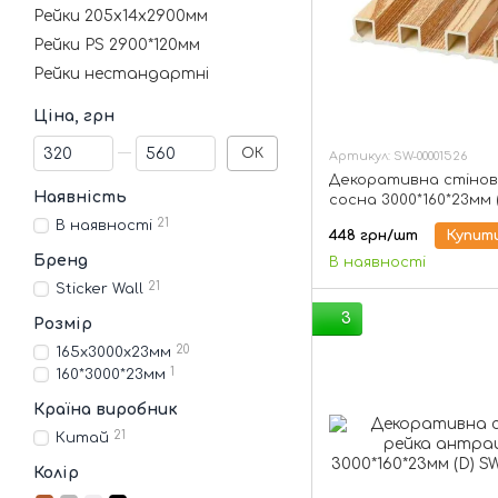
Рейки 205х14х2900мм
Рейки PS 2900*120мм
Рейки нестандартні
Ціна, грн
Від Ціна, грн
До Ціна, грн
ОК
Артикул: SW-00001526
Декоративна стінов
Наявність
сосна 3000*160*23мм 
00001526
21
В наявності
448 грн/шт
Купит
Бренд
В наявності
21
Sticker Wall
3
Розмір
20
165х3000х23мм
1
160*3000*23мм
Країна виробник
21
Китай
Колір