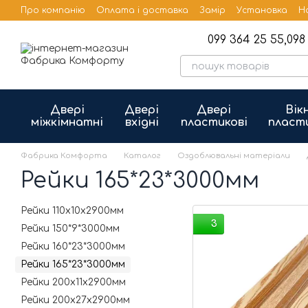
Перейти до основного контенту
Про компанію
Оплата і доставка
Замір
Установка
Н
Бренди
Публічна оферта
099 364 25 55,
098 
Двері
Двері
Двері
Вік
міжкімнатні
вхідні
пластикові
пласт
Фабрика Комфорта
Каталог
Оздоблювальні матеріали
Рейки 165*23*3000мм
Рейки 110х10х2900мм
3
Рейки 150*9*3000мм
Рейки 160*23*3000мм
Рейки 165*23*3000мм
Рейки 200х11х2900мм
Рейки 200х27х2900мм