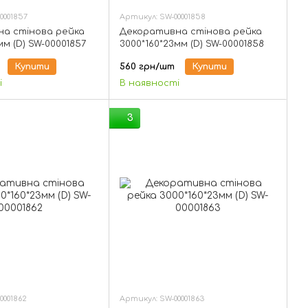
0001857
Артикул: SW-00001858
а стінова рейка
Декоративна стінова рейка
мм (D) SW-00001857
3000*160*23мм (D) SW-00001858
Купити
560 грн/шт
Купити
і
В наявності
3
0001862
Артикул: SW-00001863