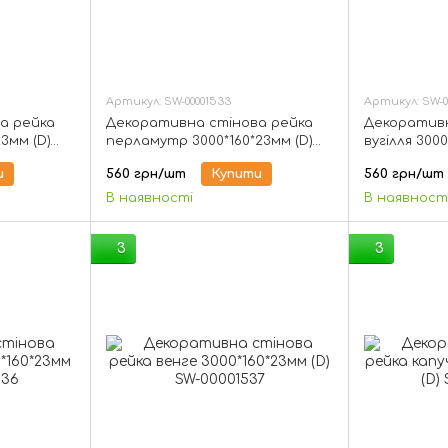
Артикул: SW-00001533
Артикул: SW-0
а рейка
Декоративна стінова рейка
Декоративн
3мм (D)
перламутр 3000*160*23мм (D)
вугілля 3000
SW-00001533
00001534
и
560 грн/шт
Купити
560 грн/шт
В наявності
В наявност
3
3