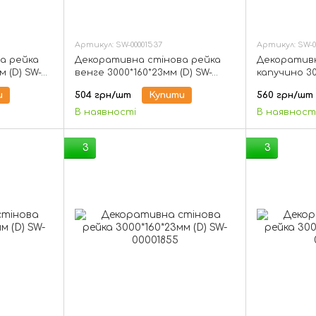
Артикул: SW-00001537
Артикул: SW-0
а рейка
Декоративна стінова рейка
Декоративн
 (D) SW-
венге 3000*160*23мм (D) SW-
капучино 30
00001537
00001538
и
504 грн/шт
Купити
560 грн/шт
В наявності
В наявност
3
3