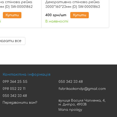
а стінова рейка
Декоративна стінова рейка
мм (D) SW-00001862
3000*160*23мм (D) SW-00001863
Купити
400 грн/шт
Купити
і
В наявності
казати все
Контактна інформація
099 364 25 55
050 342 33 48
098 052 22 11
fabrikaokondp@gmail.com
050 342 33 48
вулиця Василя Чапленка, 4,
Передзвонити вам?
м. Дніпро, 49038
Мапа проїзду