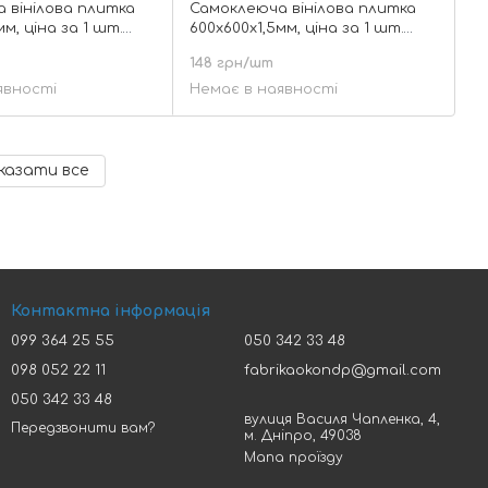
 вінілова плитка
Самоклеюча вінілова плитка
мм, ціна за 1 шт.
600х600х1,5мм, ціна за 1 шт.
Мат SW-00000877
(СВП-214) Матова SW-00000878
148 грн/шт
явності
Немає в наявності
казати все
Контактна інформація
099 364 25 55
050 342 33 48
098 052 22 11
fabrikaokondp@gmail.com
050 342 33 48
вулиця Василя Чапленка, 4,
Передзвонити вам?
м. Дніпро, 49038
Мапа проїзду