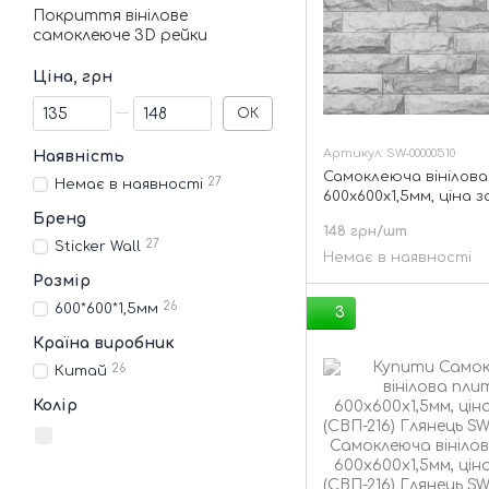
Покриття вінілове
самоклеюче 3D рейки
Ціна, грн
Від Ціна, грн
До Ціна, грн
ОК
Артикул: SW-00000510
Наявність
Самоклеюча вінілова
27
Немає в наявності
600х600х1,5мм, ціна з
(СВП-203) Матова SW
Бренд
148 грн/шт
27
Sticker Wall
Немає в наявності
Розмір
26
600*600*1,5мм
3
Країна виробник
26
Китай
Колір