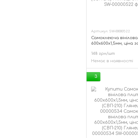
Артикул: SW-00000522
Самоклеюча вінілова
600х600х1,5мм, ціна з
(СВП-216) Глянець SW
148 грн/шт
Немає в наявності
3