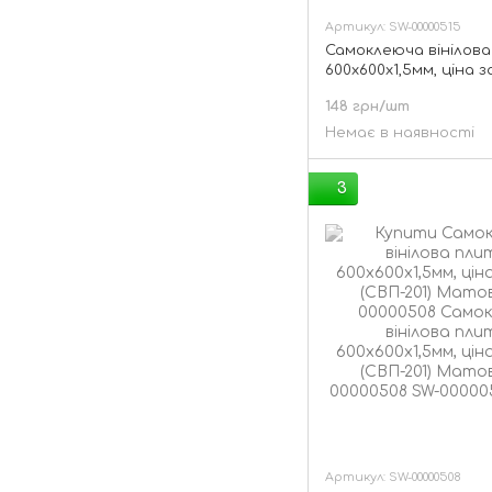
Артикул: SW-00000515
Самоклеюча вінілова
600х600х1,5мм, ціна з
(СВП-208) Глянець SW
148 грн/шт
Немає в наявності
3
Артикул: SW-00000508