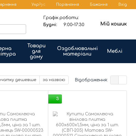
Порівняння
вернення
Укр
Рус
Бажання
Вхід
Графік роботи:
Мій кошик
Будні:
9:00–17:30
Товари
ерна
Оздоблювальні
для
Меблі
ітура
матеріали
дому
Відображення:
очатку дешевше
за назвою
3