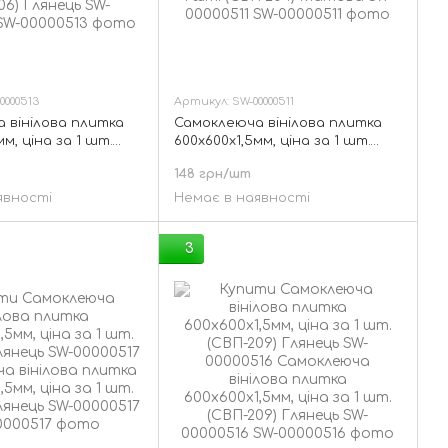
0000513
Артикул: SW-00000511
 вінілова плитка
Самоклеюча вінілова плитка
мм, ціна за 1 шт.
600х600х1,5мм, ціна за 1 шт.
лянець SW-00000513
(СВП-204) Матова SW-00000511
148 грн/шт
явності
Немає в наявності
3