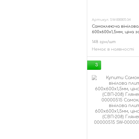
Артикул: SW-00000534
Самоклеюча вінілова
600х600х1,5мм, ціна з
(СВП-210) Глянець SW
148 грн/шт
Немає в наявності
3