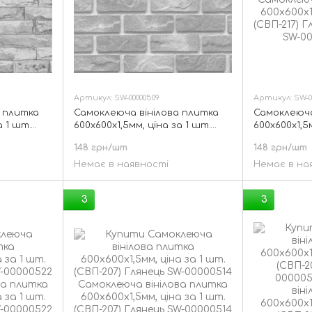
Артикул: SW-00000509
Артикул: SW-0
 плитка
Самоклеюча вінілова плитка
Самоклеюча
а 1 шт.
600х600х1,5мм, ціна за 1 шт.
600х600х1,5
-00000510
(СВП-202) Матова SW-00000509
(СВП-217) Г
148 грн/шт
148 грн/шт
Немає в наявності
Немає в на
3
3