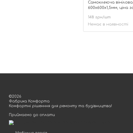
Самоклеюча вінілова
600х600х1,5мм, ціна з
(СВП-201) Матова SW
148 грн/шт
Немає в наявності
©2026
Фабрика Комфорта
Комфортні рішенння для ремонту та будівництва!
Приймаємо до оплати