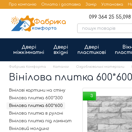
Перейти до основного контенту
Про компанію
Оплата і доставка
Замір
Установка
Н
Бренди
Публічна оферта
099 364 25 55,
098 
Двері
Двері
Двері
Вік
міжкімнатні
вхідні
пластикові
пласт
Фабрика Комфорта
Каталог
Оздоблювальні матеріали
Вінілова плитка 600*60
Вінілові картини на стіну
3
Вінілова плитка 600*300
Вінілова плитка 600*600
Вінілова плитка в рулоні
Вінілова плитка під ламінат
Вініловий молдинг