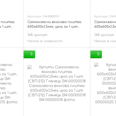
Артикул: SW-00000519
Артикул: SW-0
 плитка
Самоклеюча вінілова плитка
Самоклеюча
а 1 шт.
600х600х1,5мм, ціна за 1 шт.
600х600х1,5
-00000534
(СВП-213) Глянець SW-00000519
(СВП-211) Г
148 грн/шт
148 грн/шт
Немає в наявності
Немає в на
3
3