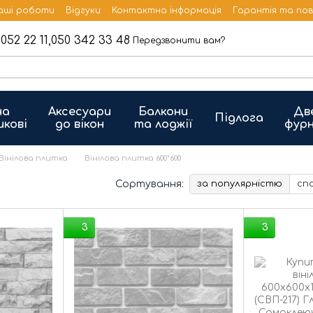
аші роботи
Відгуки
Контактна інформація
Гарантія та по
052 22 11,
050 342 33 48
Передзвонити вам?
на
Аксесуари
Балкони
Дв
Підлога
икові
до вікон
та лоджії
фурн
Вінілова плитка
Вінілова плитка 600*600
0
Сортування:
за популярністю
сп
3
3