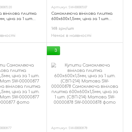
0000520
Артикул: SW-00000507
 вінілова плитка
Самоклеюча вінілова плитка
мм, ціна за 1 шт.
600х600х1,5мм, ціна за 1 шт.
лянець SW-00000520
(СВП-200) Матова SW-00000507
148 грн/шт
явності
Немає в наявності
3
0000877
Артикул: SW-00000878