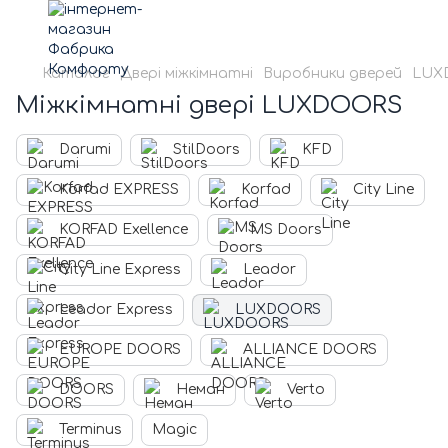
Каталог
Двері міжкімнатні
Виробники дверей
LUX
Міжкімнатні двері LUXDOORS
Darumi
StilDoors
KFD
Korfad EXPRESS
Korfad
City Line
KORFAD Exellence
MS Doors
City Line Express
Leador
Leador Express
LUXDOORS
EUROPE DOORS
ALLIANCE DOORS
DOORS
Неман
Verto
Terminus
Magic