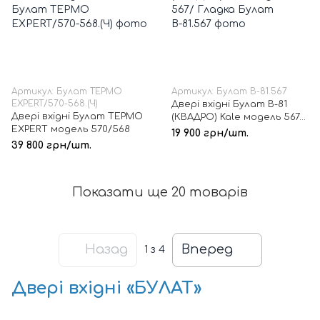
Артикул: Булат ТЕРМО
Артикул: Булат В-81.567
EXPERT/570-568.(Ч)
Двері вхідні Булат В-81
Двері вхідні Булат ТЕРМО
(КВАДРО) Kale модель 567/
EXPERT модель 570/568
Гладка
19 900 грн/шт.
39 800 грн/шт.
Показати ще 20 товарів
Назад
Вперед
1
з 4
Двері вхідні
«БУЛАТ»