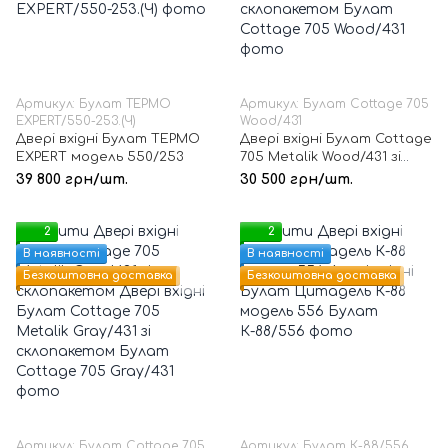
Артикул: Булат ТЕРМО
Артикул: Булат Cottage 705
EXPERT/550-253.(Ч)
Wood/431
Двері вхідні Булат ТЕРМО
Двері вхідні Булат Cottage
EXPERT модель 550/253
705 Metalik Wood/431 зі
склопакетом
39 800 грн/шт.
30 500 грн/шт.
2
2
В наявності
В наявності
Безкоштовна доставка
Безкоштовна доставка
Артикул: Булат Cottage 705
Артикул: Булат К-88/556