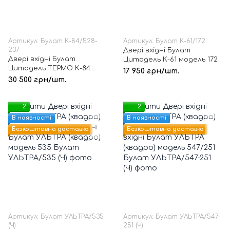
Артикул: Булат К-84/528-
Артикул: Булат К-61/172
237
Двері вхідні Булат
Двері вхідні Булат
Цитадель К-61 модель 172
Цитадель ТЕРМО К-84
17 950 грн/шт.
(КВАДРО) модель 528/237
30 500 грн/шт.
2
2
В наявності
В наявності
Безкоштовна доставка
Безкоштовна доставка
Артикул: Булат УЛЬТРА/535
Артикул: Булат УЛЬТРА/547-
(Ч)
251 (Ч)