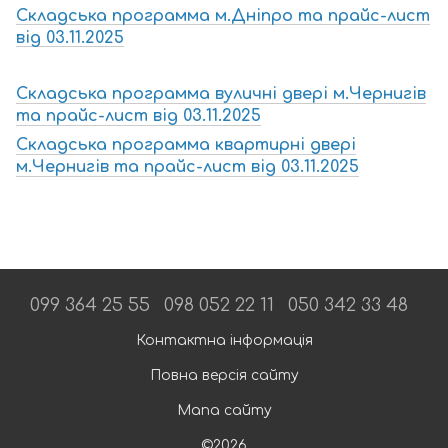
Складська программа м.Дніпро та прайс-лист
від 03.11.2025
Складська программа вуличні двері м.Чернигів
та прайс-лист від 03.11.2025
Складська программа квартирні двері
м.Чернигів та прайс-лист від 03.11.2025
099 364 25 55
098 052 22 11
050 342 33 48
Контактна інформація
Повна версія сайту
Мапа сайту
©2026