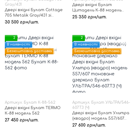
Gray/431
Двері вхідні Булат
Двері вхідні Булат Cottage
Цитадель К-88 модель
705 Metalik Gray/431 зі
556
25 350 грн/шт.
склопакетом
30 500 грн/шт.
2
2
В наявності
В наявності
Безкоштовна доставка
Безкоштовна доставка
Артикул: Булат К-88-562
Артикул: Булат УЛЬТРА/546-
607.ТЗ (Ч)
Двері вхідні Булат TERMO
Двері вхідні Булат Ультра
К-88 модель 562
(квадро) модель 557/607
27 450 грн/шт.
тоноване дзеркало
27 600 грн/шт.