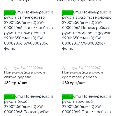
3
3
Артикул: SW-00002066
Артикул: SW-00002067
Панель-рейка в рулоні
Панель-рейка в рулоні
світле дерево
графітове дерево
2900*350*6мм (D) SW-
2900*350*6мм (D) SW-
450 грн/шт
430 грн/шт
00002066
00002067
3
3