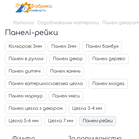
Каталог
Оздоблювальні матеріали
Панелі декорат
Панелі-рейки
Кольорові 3мм
Панелі 2мм
Панелі бамбук
Панелі в рулоні
Панелі декор
Панелі дерево
Панелі дитячі
Панелі камінь
Панелі катеринославська цегла
Панелі кладка
Панелі мармур
Панелі мікси
Панелі цегла з декором
Цегла 3-4 мм
Цегла 5-6 мм
Цегла 7 мм
Панелі-рейки
Фільтр
За популярністю