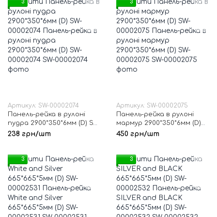
3
3
Артикул: SW-00002074
Артикул: SW-00002075
Панель-рейка в рулоні
Панель-рейка в рулоні
пудра 2900*350*6мм (D) SW-
мармур 2900*350*6мм (D)
00002074
SW-00002075
238 грн/шт
450 грн/шт
3
3