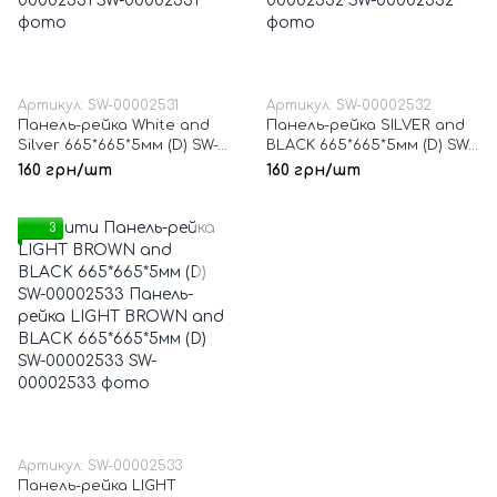
Артикул: SW-00002531
Артикул: SW-00002532
Панель-рейка White and
Панель-рейка SILVER and
Silver 665*665*5мм (D) SW-
BLACK 665*665*5мм (D) SW-
00002531
00002532
160 грн/шт
160 грн/шт
3
Артикул: SW-00002533
Панель-рейка LIGHT