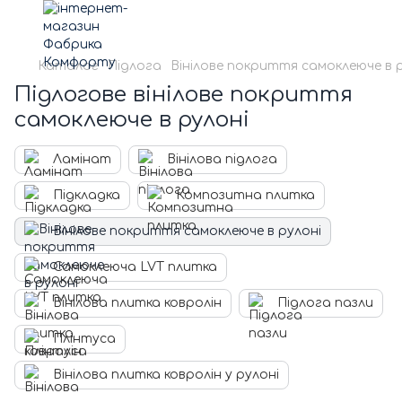
Каталог
Підлога
Вінілове покриття самоклеюче в 
Підлогове вінілове покриття
самоклеюче в рулоні
Ламінат
Вінілова підлога
Підкладка
Композитна плитка
Вінілове покриття самоклеюче в рулоні
Самоклеюча LVT плитка
Вінілова плитка ковролін
Підлога пазли
Плінтуса
Вінілова плитка ковролін у рулоні