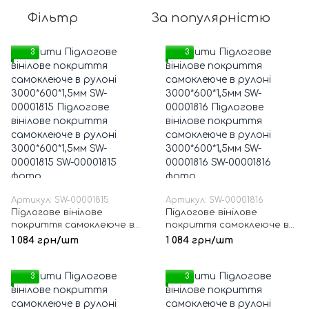
Фільтр
За популярністю
3
3
Артикул: SW-00001815
Артикул: SW-00001816
Підлогове вінілове
Підлогове вінілове
покриття самоклеюче в
покриття самоклеюче в
рулоні 3000*600*1,5мм SW-
рулоні 3000*600*1,5мм SW-
1 084 грн/шт
1 084 грн/шт
00001815
00001816
3
3