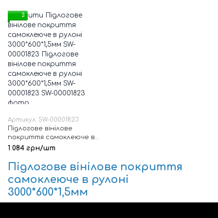
3
Артикул: SW-00001823
Підлогове вінілове
покриття самоклеюче в
рулоні 3000*600*1,5мм SW-
1 084 грн/шт
00001823
Підлогове вінілове покриття
самоклеюче в рулоні
3000*600*1,5мм