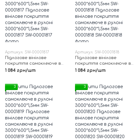
Артикул: SW-00001817
Артикул: SW-00001818
Підлогове вінілове
Підлогове вінілове
покриття самоклеюче в
покриття самоклеюче в
рулоні 3000*600*1,5мм SW-
рулоні 3000*600*1,5мм SW-
1 084 грн/шт
1 084 грн/шт
00001817
00001818
3
3