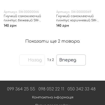
Артикул: SW-00000066
Артикул: SW-00000069
Гнучкий самоклеючий
Гнучкий самоклеючий
плінтус бежевий SW-
плінтус коричневий SW-
00000066
00000069
140 грн
140 грн
Показати ще 2 товара
Назад
Вперед
1
з 2
099 364 25 55
098 052 22 11
050 342 33 48
Контактна інформація