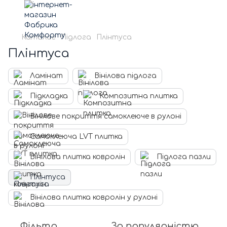
Каталог
Підлога
Плінтуса
Плінтуса
Ламінат
Вінілова підлога
Підкладка
Композитна плитка
Вінілове покриття самоклеюче в рулоні
Самоклеюча LVT плитка
Вінілова плитка ковролін
Підлога пазли
Плінтуса
Вінілова плитка ковролін у рулоні
Фільтр
За популярністю