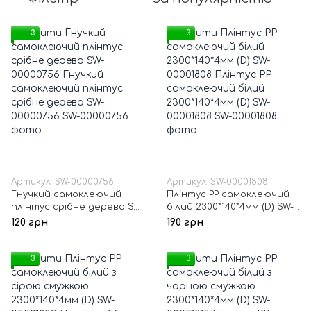
3
3
Артикул: SW-00000756
Артикул: SW-00001808
Гнучкий самоклеючий
Плінтус РР самоклеючий
плінтус срібне дерево SW-
білий 2300*140*4мм (D) SW-
00000756
00001808
120 грн
190 грн
3
3