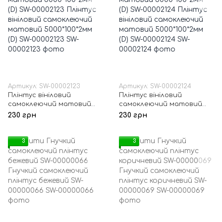
Артикул: SW-00002123
Артикул: SW-00002124
Плінтус вініловий
Плінтус вініловий
самоклеючий матовий
самоклеючий матовий
5000*100*2мм (D) SW-
5000*100*2мм (D) SW-
230 грн
230 грн
00002123
00002124
3
3