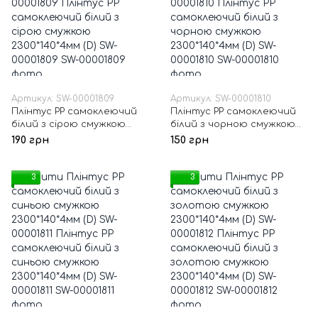
Артикул: SW-00001809
Артикул: SW-00001810
Плінтус РР самоклеючий
Плінтус РР самоклеючий
білий з сірою смужкою
білий з чорною смужкою
2300*140*4мм (D) SW-
2300*140*4мм (D) SW-
190 грн
150 грн
00001809
00001810
3
3