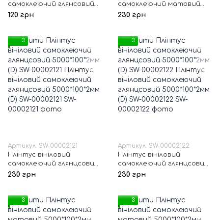
самоклеючий глянсовий
самоклеючий матовий
5000*100*2мм (D) SW-
5000*100*2мм (D) SW-
120 грн
230 грн
00002119
00002120
3
3
Артикул: SW-00002121
Артикул: SW-00002122
Плінтус вініловий
Плінтус вініловий
самоклеючий глянцсовий
самоклеючий глянцсовий
5000*100*2мм (D) SW-
5000*100*2мм (D) SW-
230 грн
230 грн
00002121
00002122
3
3