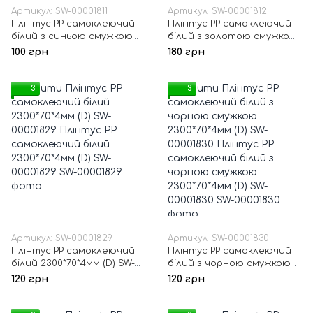
Артикул: SW-00001811
Артикул: SW-00001812
Плінтус РР самоклеючий
Плінтус РР самоклеючий
білий з синьою смужкою
білий з золотою смужкою
2300*140*4мм (D) SW-
2300*140*4мм (D) SW-
100 грн
180 грн
00001811
00001812
3
3
Артикул: SW-00001829
Артикул: SW-00001830
Плінтус РР самоклеючий
Плінтус РР самоклеючий
білий 2300*70*4мм (D) SW-
білий з чорною смужкою
00001829
2300*70*4мм (D) SW-
120 грн
120 грн
00001830