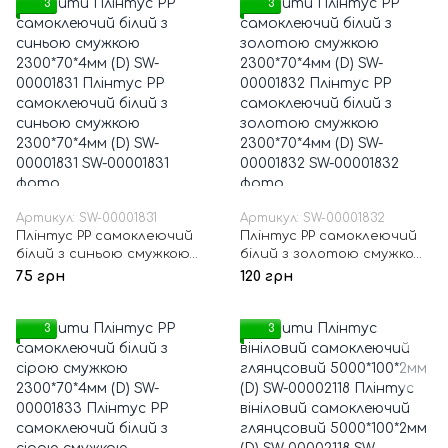
3
3
Артикул: SW-00001831
Артикул: SW-00001832
Плінтус РР самоклеючий
Плінтус РР самоклеючий
білий з синьою смужкою
білий з золотою смужкою
2300*70*4мм (D) SW-00001831
2300*70*4мм (D) SW-
75 грн
120 грн
00001832
3
3