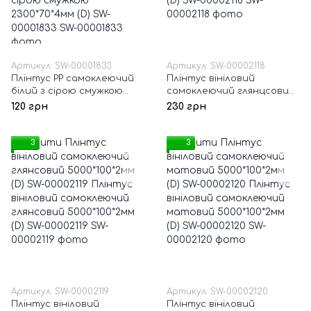
Артикул: SW-00001833
Артикул: SW-00002118
Плінтус РР самоклеючий
Плінтус вініловий
білий з сірою смужкою
самоклеючий глянцсовий
2300*70*4мм (D) SW-
5000*100*2мм (D) SW-
120 грн
230 грн
00001833
00002118
3
3
Артикул: SW-00002119
Артикул: SW-00002120
Плінтус вініловий
Плінтус вініловий