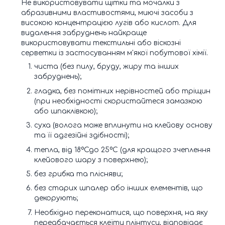
Не використовувати щітки та мочалки з
абразивними властивостями, миючі засоби з
високою концентрацією лугів або кислот. Для
видалення забруднень найкраще
використовувати текстильні або віскозні
серветки із застосуванням м'якої побутової хімії.
чиста (без пилу, бруду, жиру та інших
забруднень);
гладка, без помітних нерівностей або тріщин
(при необхідності скористайтеся замазкою
або шпаклівкою);
суха (волога може вплинути на клейову основу
та її адгезійні здібності);
тепла, від 18ºСдо 25ºС (для кращого зчеплення
клейового шару з поверхнею);
без грибка та плісняви;
без старих шпалер або інших елементів, що
декорують;
Необхідно переконатися, що поверхня, на яку
передбачається клеїти плінтуси, відповідає