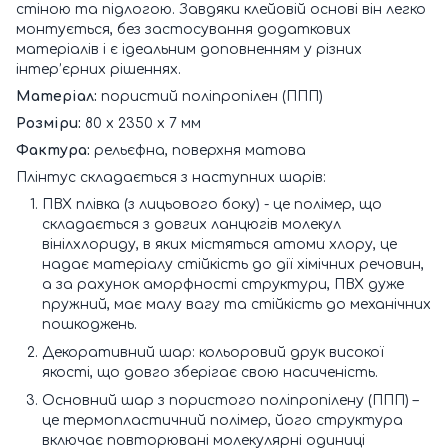
стіною та підлогою. Завдяки клейовій основі він легко
монтується, без застосування додаткових
матеріалів і є ідеальним доповненням у різних
інтер’єрних рішеннях.
Матеріал:
пористий поліпропілен (ППП)
Розміри:
80 х 2350 х 7 мм
Фактура:
рельєфна, поверхня матова
Плінтус складається з наступних шарів:
ПВХ плівка (з лицьового боку) - це полімер, що
складається з довгих ланцюгів молекул
вінілхлориду, в яких містяться атоми хлору, це
надає матеріалу стійкість до дії хімічних речовин,
а за рахунок аморфності структури, ПВХ дуже
пружний, має малу вагу та стійкість до механічних
пошкоджень.
Декоративний шар: кольоровий друк високої
якості, що довго зберігає свою насиченість.
Основний шар з пористого поліпропілену (ППП) –
це термопластичний полімер, його структура
включає повторювані молекулярні одиниці