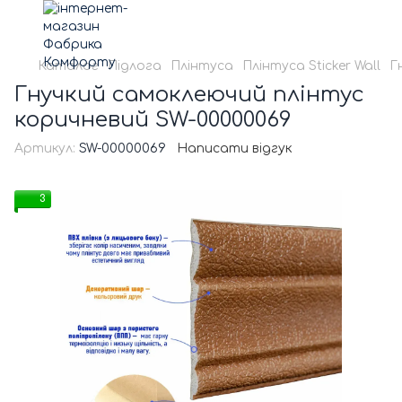
Каталог
Підлога
Плінтуса
Плінтуса Sticker Wall
Г
Гнучкий самоклеючий плінтус
коричневий SW-00000069
Артикул:
SW-00000069
Написати відгук
3