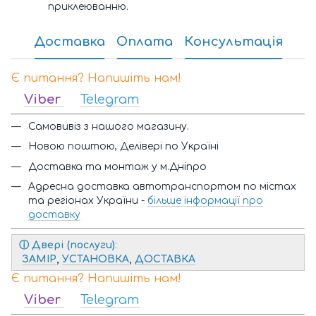
приклеюванню.
Доставка
Оплата
Консультація
Є питання? Напишіть нам!
Viber
Telegram
Самовивіз з нашого магазину.
Новою поштою, Делівері по Україні
Доставка та монтаж у м.Дніпро
Адресна доставка автотранспортом по містах
та регіонах України -
більше інформації про
доставку
ⓘ
Двері (послуги)
:
ЗАМІР
,
УСТАНОВКА
,
ДОСТАВКА
Є питання? Напишіть нам!
Viber
Telegram