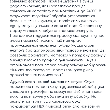
зовнішніх факторів. Після змішування в суміш
додають агент, який забезпечує процес
спінювання матеріалу при нагріванні до 240ºС. В
результаті термічної обробки утворюються
безліч невеликих кульок, які потім сплавляються в
єдину масу під впливом гарячої пари.Остаточну
форму матеріал набуває в процесі екструзії.
Поліпропілен піддається процесу екструзії, під час
якого нагрітий пластичний матеріал
пропускається через екструдер (машина для
екструзії) за допомогою гвинтового механізму. Це
дозволяє формувати матеріал у потрібну форму у
вигляді плоского профілю для плінтусів. Смуги
отриманого пористого поліпропілену набирають
міцність та твердість протягом двох днів у
процесі повної полімеризації.
Другий етап – виробництво плінтуса.
Смуги
пористого поліпропілену піддаються обробці для
створення рельєфів та візерунків. Цей етап може
включати термічну або механічну обробку. На
цьому етапі плінтус, з лицьового боку
покривається ПВХ плівкою.Потім слід нанесення