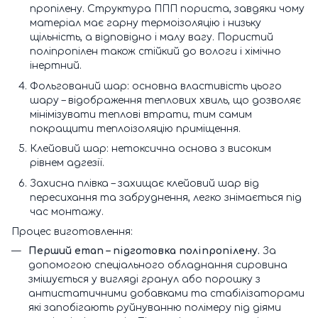
пропілену. Структура ППП пориста, завдяки чому
матеріал має гарну термоізоляцію і низьку
щільність, а відповідно і малу вагу. Пористий
поліпропілен також стійкий до вологи і хімічно
інертний.
Фольгований шар: основна властивість цього
шару – відображення теплових хвиль, що дозволяє
мінімізувати теплові втрати, тим самим
покращити теплоізоляцію приміщення.
Клейовий шар: нетоксична основа з високим
рівнем адгезії.
Захисна плівка – захищає клейовий шар від
пересихання та забруднення, легко знімається під
час монтажу.
Процес виготовлення:
Перший етап – підготовка поліпропілену.
За
допомогою спеціального обладнання сировина
змішується у вигляді гранул або порошку з
антистатичними добавками та стабілізаторами
які запобігають руйнуванню полімеру під діями