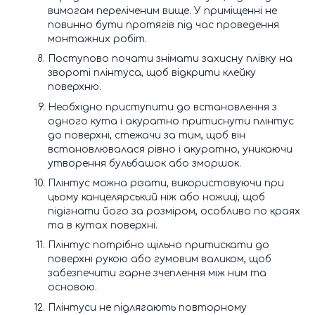
вимогам переліченим вище. У приміщенні не
повинно бути протягів під час проведення
монтажних робіт.
Поступово почати знімати захисну плівку на
звороті плінтуса, щоб відкрити клейку
поверхню.
Необхідно приступити до встановлення з
одного кута і акуратно притиснути плінтус
до поверхні, стежачи за тим, щоб він
встановлювалася рівно і акуратно, уникаючи
утворення бульбашок або зморшок.
Плінтус можна різати, використовуючи при
цьому канцелярський ніж або ножиці, щоб
підігнати його за розміром, особливо по краях
та в кутах поверхні.
Плінтус потрібно щільно притискати до
поверхні рукою або гумовим валиком, щоб
забезпечити гарне зчеплення між ним та
основою.
Плінтуси не підлягають повторному