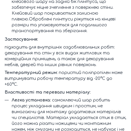
клейового шару на задній бік плінтуса, що
забезпечує міцне зчеплення з поверхнею стіни.
Клейовий шар покривається захисною
плівкою.Оброблені плінтуси ріжуться на кінцеві
розміри та упаковуються для подальшого
транспортування та зберігання.
Застосування:
підходить для внутрішніх оздоблювальних робіт:
декорування та стін у всіх видах житлових та
комерційних приміщень, а також для декорування
меблів, дверей та інших рівних поверхонь.
Температурний режим:
пористий поліпропілен може
витримувати робочу температуру від -20°C до
+60°C.
Властивості та переваги матеріалу:
Легка установка:
самоклеючий шар робить
процес укладання швидким і простим, не
вимагаючи для монтажу додаткових матеріалів
чи спеціалістів. Матеріал укладається стик в стик,
його можна різати ножицями чи монтажним
ножем, між смугами не розходиться, не набухає і не