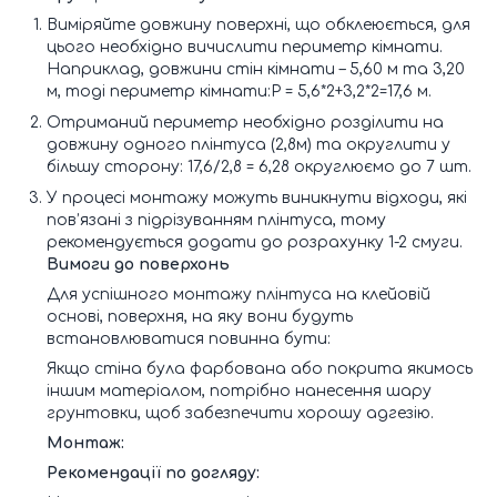
Виміряйте довжину поверхні, що обклеюється, для
цього необхідно вичислити периметр кімнати.
Наприклад, довжини стін кімнати – 5,60 м та 3,20
м, тоді периметр кімнати:Р = 5,6*2+3,2*2=17,6 м.
Отриманий периметр необхідно розділити на
довжину одного плінтуса (2,8м) та округлити у
більшу сторону: 17,6/2,8 = 6,28 округлюємо до 7 шт.
У процесі монтажу можуть виникнути відходи, які
пов’язані з підрізуванням плінтуса, тому
рекомендується додати до розрахунку 1-2 смуги.
Вимоги до поверхонь
Для успішного монтажу плінтуса на клейовій
основі, поверхня, на яку вони будуть
встановлюватися повинна бути:
Якщо стіна була фарбована або покрита якимось
іншим матеріалом, потрібно нанесення шару
грунтовки, щоб забезпечити хорошу адгезію.
Монтаж:
Рекомендації по догляду: