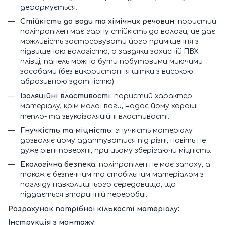
деформується.
Стійкість до води та хімічних речовин:
пористий
поліпропілен має гарну стійкість до вологи, це дає
можливість застосовувати його приміщення з
підвищеною вологістю, а завдяки захисній ПВХ
плівці, панель можна бути побутовими миючими
засобами (без використання щітки з високою
абразивною здатністю).
Ізоляційні властивості:
пористий характер
матеріалу, крім малої ваги, надає йому хороші
тепло- та звукоізоляційні властивості.
Гнучкість та міцність:
гнучкість матеріалу
дозволяє йому адаптуватися під різні, навіть не
дуже рівні поверхні, при цьому зберігаючи міцність.
Екологічна безпека:
поліпропілен не має запаху, а
також є безпечним та стабільним матеріалом з
погляду навколишнього середовища, що
піддається вторинній переробці.
Розрахунок потрібної кількості матеріалу:
Інструкція з монтажу: