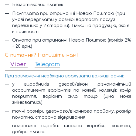
Безготівковий платіж
Післяплата при отриманні Новою Поштою (при
умові передплати у розмірі вартості послуг
перевізника у 2 сторони). Тільки на продукцію, яка є
в наявності.
Оплата при отриманні Новою Поштою (комісія 2%
+ 20 грн.)
Є питання? Напишіть нам!
Viber
Telegram
При завмоленні необхідно врахувати важливі данні:
у виробників дверей/вікон різноманітний
асоритимент варіантів по кожній колекції: колір
покриття, варіант скла тощо (ціна може
змінюватись).
точні розміри дверного/віконного пройому, розмір
полотна, сторона відкривання
погонажні вироби: ширина коробки, лиштва,
добірні планки