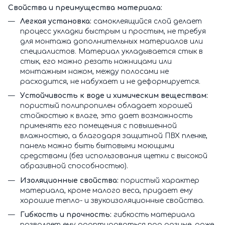
Свойства и преимущества материала:
Легкая установка:
самоклеящийся слой делает
процесс укладки быстрым и простым, не требуя
для монтажа дополнительных материалов или
специалистов. Материал укладывается стык в
стык, его можно резать ножницами или
монтажным ножом, между полосами не
расходится, не набухает и не деформируется.
Устойчивость к воде и химическим веществам:
пористый полипропилен обладает хорошей
стойкостью к влаге, это дает возможность
применять его помещения с повышенной
влажностью, а благодаря защитной ПВХ пленке,
панель можно быть бытовыми моющими
средствами (без использования щетки с высокой
абразивной способностью).
Изоляционные свойства:
пористый характер
материала, кроме малого веса, придает ему
хорошие тепло- и звукоизоляционные свойства.
Гибкость и прочность:
гибкость материала
позволяет ему адаптироваться под разные, даже