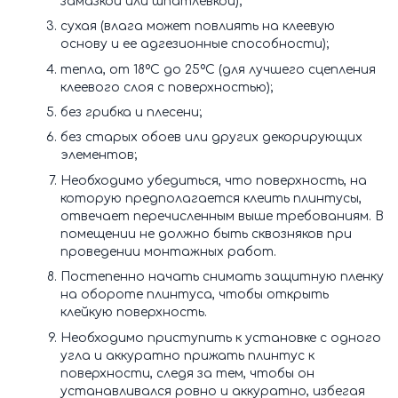
замазкой или шпатлевкой);
сухая (влага может повлиять на клеевую
основу и ее адгезионные способности);
тепла, от 18ºС до 25ºС (для лучшего сцепления
клеевого слоя с поверхностью);
без грибка и плесени;
без старых обоев или других декорирующих
элементов;
Необходимо убедиться, что поверхность, на
которую предполагается клеить плинтусы,
отвечает перечисленным выше требованиям. В
помещении не должно быть сквозняков при
проведении монтажных работ.
Постепенно начать снимать защитную пленку
на обороте плинтуса, чтобы открыть
клейкую поверхность.
Необходимо приступить к установке с одного
угла и аккуратно прижать плинтус к
поверхности, следя за тем, чтобы он
устанавливался ровно и аккуратно, избегая