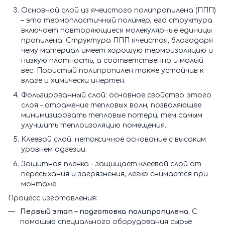
Основной слой из ячеистого полипропилена (ППП)
– это термопластичный полимер, его структура
включает повторяющиеся молекулярные единицы
пропилена. Структура ППП ячеистая, благодаря
чему материал имеет хорошую термоизоляцию и
низкую плотность, а соответственно и малый
вес. Пористый полипропилен также устойчив к
влаге и химически инертен.
Фольгированный слой: основное свойство этого
слоя – отражение тепловых волн, позволяющее
минимизировать тепловые потери, тем самым
улучшить теплоизоляцию помещения.
Клеевой слой: нетоксичное основание с высоким
уровнем адгезии.
Защитная пленка – защищает клеевой слой от
пересыхания и загрязнения, легко снимается при
монтаже.
Процесс изготовления:
Первый этап – подготовка полипропилена.
С
помощью специального оборудования сырье