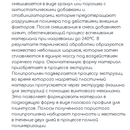
смешивается в виде гранул или порошка с
антистатическими добавками и
стабилизаторами, которые предотвращают
разрушение полимера под действиями внешних
факторов. После смешивания в смесь добавляют
агент, обеспечивающий процесс вспенивания
материала при нагревании до 240ºС. В
результате термической обработки образуются
множество небольших шариков, которые затем
сплавляются в единую массу под воздействием
горячего пара. Окончательную форму материал
приобретает в процессе экструзии.
Полипропилен подвергается процессу экструзии,
во время которого нагретый пластичный
материал пропускается через экструдер (машина
для экструзии) с помощью винтового механизма.
Это позволяет формировать материал в
подходящую форму в виде плоского профиля для
плинтусов. Полосы полученного пористого
полипропилена набирают прочность и жесткость
в течение двух дней в процессе полной
полимеризации.