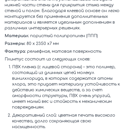
нижней части стены для прикрытия стыка между
стеной и полом. Благодаря клеевой основе он легко
монтируется без применения дополнительных
материалов и является идеальным дополнением в
различных интерьерных решениях.
Материал:
пористый полипропилен (ППП)
Размеры:
80 х 2350 х7 мм
Фактура:
рельефная, матовая поверхность
Плинтус состоит из следующих слоев:
ПВХ пленка (с лицевой стороны) – это полимер,
состоящий из длинных цепей молекул
винилхлорида, в которых содержатся атомы
хлора, это придает материалу устойчивость к
действию химических веществ, а за счет
аморфности структуры, ПВХ очень упругий,
имеет малый вес и стойкость к механическим
повреждениям.
Декоративный слой: цветная печать высокого
качества, долго сохраняющая свою
насыщенность.