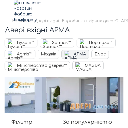
Каталог
Двері вхідні
Виробники вхідних дверей
АР
Двері вхідні АРМА
Булат™
Sarmak™
Портала™
Артіз™
Меджік
АРМА
Еліас
Міністерство дверей™
MAGDA
Фільтр
За популярністю