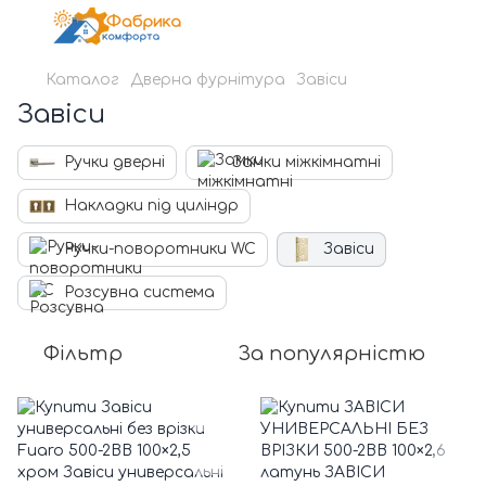
Каталог
Дверна фурнітура
Завіси
Завіси
Ручки дверні
Замки міжкімнатні
Накладки під циліндр
Ручки-поворотники WC
Завіси
Розсувна система
Фільтр
За популярністю