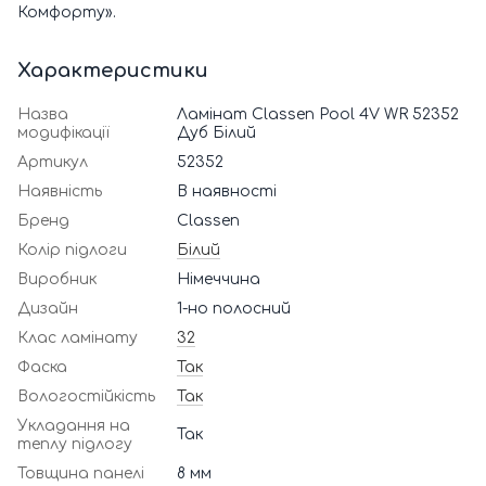
Комфорту».
Характеристики
Назва
Ламінат Classen Pool 4V WR 52352
модифікації
Дуб Білий
Артикул
52352
Наявність
В наявності
Бренд
Classen
Колір підлоги
Білий
Виробник
Німеччина
Дизайн
1-но полосний
Клас ламінату
32
Фаска
Так
Вологостійкість
Так
Укладання на
Так
теплу підлогу
Товщина панелі
8 мм