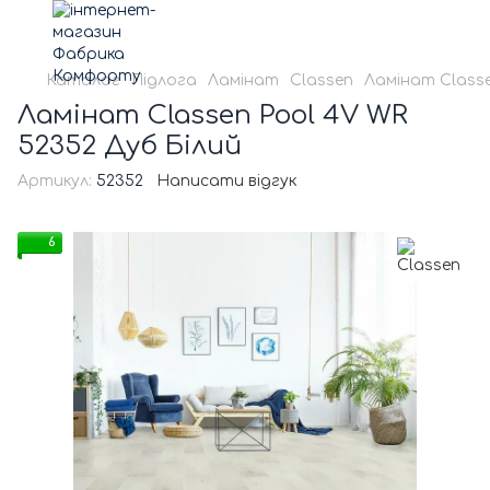
Каталог
Підлога
Ламінат
Classen
Ламінат Classe
Ламінат Classen Pool 4V WR
52352 Дуб Білий
Артикул:
52352
Написати відгук
6