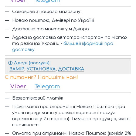
Viber
Telegram
Самовивіз з нашого магазину.
Новою поштою, Делівері по Україні
Доставка та монтаж у м.Дніпро
Адресна доставка автотранспортом по містах
та регіонах України -
більше інформації про
доставку
ⓘ
Двері (послуги)
:
ЗАМІР
,
УСТАНОВКА
,
ДОСТАВКА
Є питання? Напишіть нам!
Viber
Telegram
Безготівковий платіж
Післяплата при отриманні Новою Поштою (при
умові передплати у розмірі вартості послуг
перевізника у 2 сторони). Тільки на продукцію, яка є
в наявності.
Оплата при отриманні Новою Поштою (комісія 2%