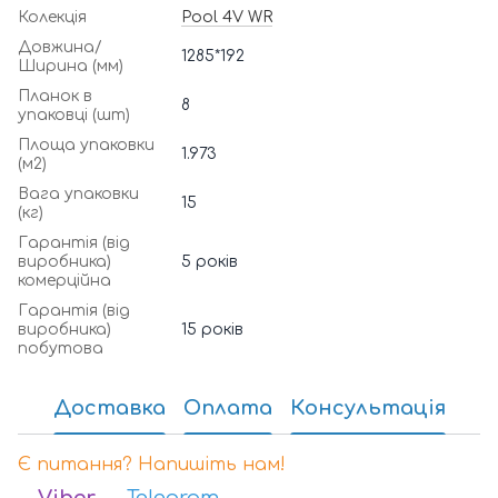
Колекція
Pool 4V WR
Довжина/
1285*192
Ширина (мм)
Планок в
8
упаковці (шт)
Площа упаковки
1.973
(м2)
Вага упаковки
15
(кг)
Гарантія (від
виробника)
5 років
комерційна
Гарантія (від
виробника)
15 років
побутова
Доставка
Оплата
Консультація
Є питання? Напишіть нам!