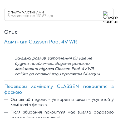
ОПЛАТА ЧАСТИНАМИ
6 платежів по 131.67 грн
Опис
Ламінат Classen
Pool 4V WR
Заливка, розлив, затоплення більше не
будуть проблемою. Водонепроникна
ламінована підлога Classen Pool
4V WR
стійка до стоячої води протягом 24 годин.
Переваги ламінату CLASSEN покриття з
фаскою
Основний недолік – утворення щілин – усунений у
ламінаті з фаскою.
Після збирання покриття має вигляд дорогого
односмугового паркету.