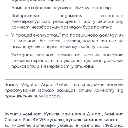
Ламінат із фаскою візуально збільшує простір.
Забирається видимість сезонного
температурного розширення, що у звичайному
ламінаті неозброєним поглядом буде помітно.
У процесі експлуатації та правильного догляду, як
і в ламінаті без фаски, сміття, волога та пил не
накопичується, через невелику глибину фаски.
Укладати ламінат можна на нерівну поверхню
(невеликі нерівності та укосини), цей клас дозволяє
приховати різні нерівності у стиковці.
Замок Megaloc Aqua Protect та спеціальне воскове
просочування Isowaxx захищає стики ламінату від
проникнення пилу і вологи
Купити ламінат, Купити ламінат в Дніпрі, Ламінат
Classen Pool
4V WR купити, купити ламінат класен
—
ви зможете, зателефонувавши в компанію «Фабрика