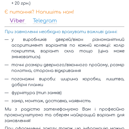
+ 20 грн.)
Є питання? Напишіть нам!
Viber
Telegram
При завмоленні необхідно врахувати важливі данні:
у виробників дверей/вікон різноманітний
асоритимент варіантів по кожній колекції: колір
покриття, варіант скла тощо (ціна може
змінюватись).
точні розміри дверного/віконного пройому, розмір
полотна, сторона відкривання
погонажні вироби: ширина коробки, лиштва,
добірні планки
фурнітура (тип замків)
замір, монтаж, доставка, наявність.
Ми з радістю зателефонуємо Вам і професійно
проконсультуємо та оберем найкращий варіант для
замовлення!
При оформленні заказу також цю інформацію можна