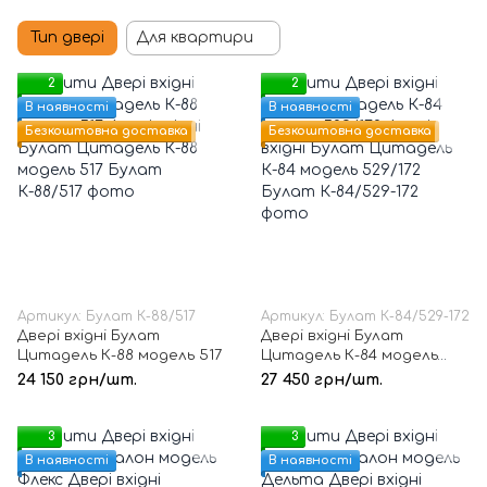
Тип двері
Для квартири
2
2
В наявності
В наявності
Безкоштовна доставка
Безкоштовна доставка
Артикул: Булат К-88/517
Артикул: Булат К-84/529-172
Двері вхідні Булат
Двері вхідні Булат
Цитадель К-88 модель 517
Цитадель К-84 модель
529/172
24 150 грн/шт.
27 450 грн/шт.
3
3
В наявності
В наявності