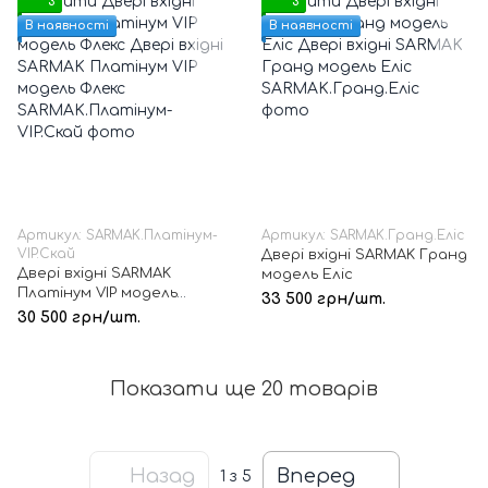
3
3
В наявності
В наявності
Артикул: SARMAK.Платінум-
Артикул: SARMAK.Гранд.Еліс
VIP.Скай
Двері вхідні SARMAK Гранд
Двері вхідні SARMAK
модель Еліс
Платінум VIP модель
33 500 грн/шт.
Флекс
30 500 грн/шт.
Показати ще 20 товарів
Назад
Вперед
1
з 5