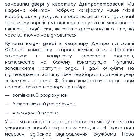
замовити двері у квартиру Дніпропетровськ
! Ми
надаємо клієнтам Фабрика комфорту лише якісні
вироби, що відповідають європейським стандартам!
При цьому вартість наших конструкцій не може вас не
тішити! Надійність, якість та доступна ціна - те, від
чого ви точно не відмовитеся!
Купити вхідні двері в квартиру Дніпро
на сайті
Фабрика комфорту - справа кількох хвилин! Просто
заходьте в конкретну категорію товарів,
натискаєте на бажану конструкцію "Купити",
заповнюєте наступні рядки і далі очікуйте на
підтвердження запиту! Вже незабаром наш менеджер
зв'яжеться з вами! Фабрика комфорту надає такі
способи оплати товару на вибір:
готівковий розрахунок
безготівковий розрахунок
накладений платіж
У нас лише оперативна доставка по місту та якісна
установка виробів від наших працівників! Також наш
магазин здійснює відправлення службами Нова