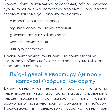
можуть бути виконані на замовлення, або ви можете
зупинитися вже на готовому варіанті! Чому варто
звернутися саме до Фабрика комфорту?
європейська якість товарів
тривалі гарантії на конструкції
доступність у плані вартості
легкість замовлення
швидка доставка
Поспішайте замовити вироби на сайті Фабрика
комфорту найкращої якості та за вигідними цінами!
Чекаємо на ваші заявки!
Вхідні двері в квартиру Дніпро
у
каталозі Фабрика Комфорту
Вхідні двері
– це перше, з чого слід починати
перетворення квартири. Вони відразу справляють
перше враження про житло, а тому повинні
гармонійно поєднуватися з домашнім інтер'єром.
Проживаючи в поверховому будинку,
двері для