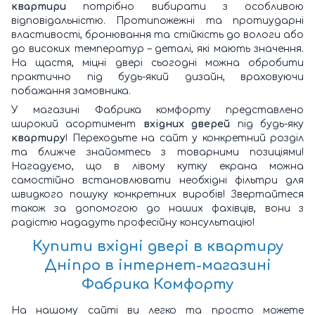
квартири
потрібно вибирати з особливою
відповідальністю. Протипожежні та протиударні
властивості, бронювання та стійкість до вологи або
до високих температур – деталі, які мають значення.
На щастя, міцні двері сьогодні можна обробити
практично під будь-який дизайн, враховуючи
побажання замовника.
У магазині Фабрика комфорту представлено
широкий асортимент
вхідних дверей
під будь-яку
квартиру
! Переходьте на сайт у конкретний розділ
та ближче знайомтесь з товарними позиціями!
Нагадуємо, що в лівому кутку екрана можна
самостійно встановлювати необхідні фільтри для
швидкого пошуку конкретних виробів! Звертайтеся
також за допомогою до наших фахівців, вони з
радістю нададуть професійну консультацію!
Купити вхідні двері в квартиру
Дніпро
в інтернет-магазині
Фабрика Комфорту
На нашому сайті ви легко та просто можете