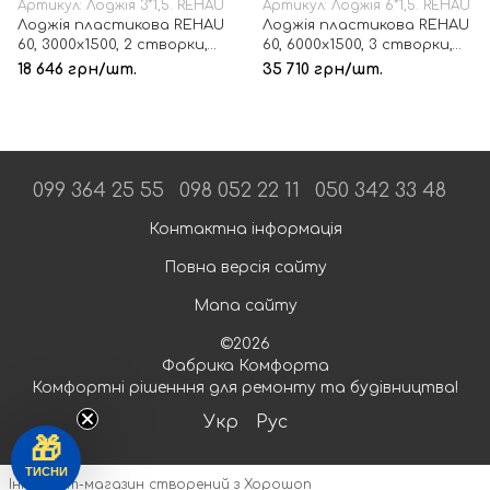
Артикул: Лоджія 3*1,5. REHAU
Артикул: Лоджія 6*1,5. REHAU
Лоджія пластикова REHAU
Лоджія пластикова REHAU
60, 3000х1500, 2 створки,
60, 6000х1500, 3 створки,
склопакет 1-но камерний
склопакет 1-но камерний
18 646 грн/шт.
35 710 грн/шт.
099 364 25 55
098 052 22 11
050 342 33 48
Контактна інформація
Повна версія сайту
Мапа сайту
©2026
Фабрика Комфорта
Комфортні рішенння для ремонту та будівництва!
Укр
Рус
🎁
ТИСНИ
Інтернет-магазин створений з Хорошоп