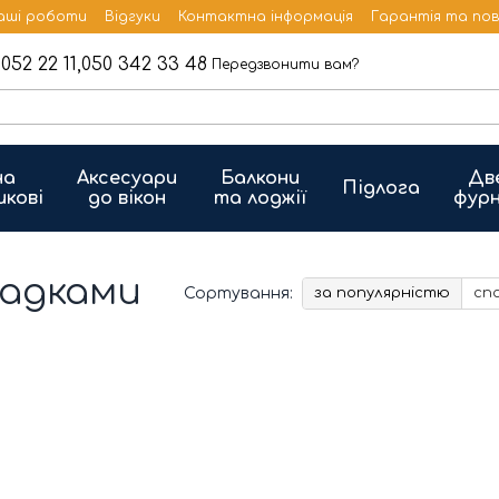
аші роботи
Відгуки
Контактна інформація
Гарантія та по
052 22 11,
050 342 33 48
Передзвонити вам?
на
Аксесуари
Балкони
Дв
Підлога
икові
до вікон
та лоджії
фурн
ладками
Сортування:
за популярністю
сп