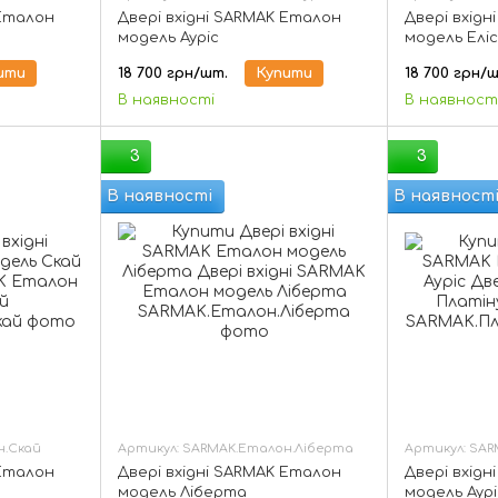
 Еталон
Двері вхідні SARMAK Еталон
Двері вхід
модель Ауріс
модель Еліс
ити
18 700 грн/шт.
Купити
18 700 грн/
В наявності
В наявност
3
3
В наявності
В наявност
н.Скай
Артикул: SARMAK.Еталон.Ліберта
Артикул: SAR
 Еталон
Двері вхідні SARMAK Еталон
Двері вхідн
модель Ліберта
модель Аурі