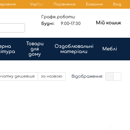
Порівняння
вернення
Укр
Рус
Бажання
Вхід
Графік роботи:
Мій кошик
Будні:
9:00–17:30
Товари
ерна
Оздоблювальні
для
Меблі
ітура
матеріали
дому
Відображення:
очатку дешевше
за назвою