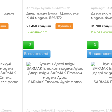
Артикул: Булат К-84/529-172
Артикул: SAR
Цитадель
Двері вхідні Булат Цитадель
Двері вхід
К-84 модель 529/172
модель Фле
ити
27 450 грн/шт.
Купити
18 700 грн/
В наявності
В наявност
3
3
В наявності
В наявност
н.Стелс
Артикул: SARMAK.Еталон.Ауріс
Артикул: SAR