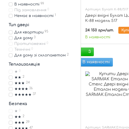
99
В наявності
Артикул: Булат К-88/517
0
Під замовлення
1
Двері вхідні Булат 
Немає в наявності
К-88 модель 517
Тип двері
24 150 грн/шт.
Куп
95
Для квартири
В наявності
3
Для дому
0
Протипожежні
0
Технічні
3
2
Для дому зі склопакетом
В наявності
Теплоизоляція
0
★
2
★★
24
★★★
36
★★★★
37
★★★★★
Безпека
0
★
2
★★
29
★★★
Артикул: SARMAK.Етало
47
★★★★