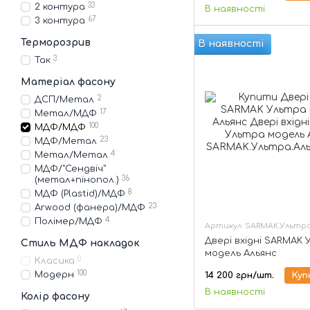
33
2 контура
В наявності
67
3 контура
Терморозрив
В наявності
3
Так
Матеріал фасону
2
ДСП/Метал
17
Метал/МДФ
100
МДФ/МДФ
23
МДФ/Метал
4
Метал/Метал
МДФ/"Сендвіч"
36
(метал+пінопол.)
8
МДФ (Plastid)/МДФ
23
Arwood (фанера)/МДФ
4
Полімер/МДФ
Артикул: SARMAK.Ультра
Двері вхідні SARMAK
Стиль МДФ накладок
модель Альянс
0
Класика
100
Модерн
14 200 грн/шт.
Куп
В наявності
Колір фасону