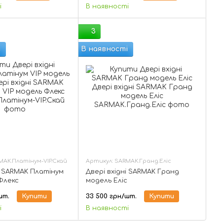
і
В наявності
3
і
В наявності
MAK.Платінум-VIP.Скай
Артикул: SARMAK.Гранд.Еліс
і SARMAK Платінум
Двері вхідні SARMAK Гранд
Флекс
модель Еліс
шт.
Купити
33 500 грн/шт.
Купити
і
В наявності