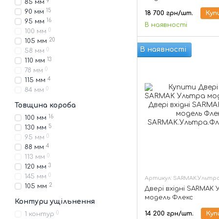
9
85 мм
15
90 мм
18 700 грн/шт.
Куп
16
95 мм
В наявності
0
100 мм
20
105 мм
В наявності
0
58 мм
13
110 мм
0
78 мм
4
115 мм
0
84 мм
Товщина короба
16
100 мм
5
130 мм
0
95 мм
4
88 мм
0
113 мм
3
120 мм
0
145 мм
Артикул: SARMAK.Ультра
2
105 мм
Двері вхідні SARMAK
модель Флекс
Контури ущільнення
14 200 грн/шт.
Куп
0
1 контур