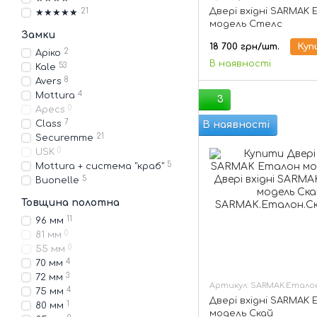
Двері вхідні SARMAK
21
★★★★★
модель Стелс
Замки
18 700 грн/шт.
Куп
2
Аріко
В наявності
53
Kale
8
Avers
4
Mottura
3
0
Apecs
7
Class
В наявності
21
Securemme
0
USK
5
Mottura + система "краб"
5
Buonelle
Товщина полотна
11
96 мм
0
81 мм
0
55 мм
4
70 мм
3
72 мм
Артикул: SARMAK.Етало
4
75 мм
Двері вхідні SARMAK
1
80 мм
модель Скай