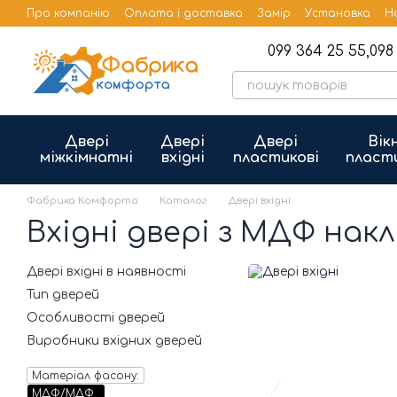
Перейти до основного контенту
Про компанію
Оплата і доставка
Замір
Установка
Н
Бренди
Публічна оферта
099 364 25 55,
098 
Двері
Двері
Двері
Вік
міжкімнатні
вхідні
пластикові
пласт
Фабрика Комфорта
Каталог
Двері вхідні
Вхідні двері з МДФ нак
Двері вхідні в наявності
Тип дверей
Особливості дверей
Виробники вхідних дверей
Матеріал фасону:
МДФ/МДФ