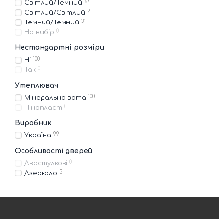
67
Світлий/Темний
2
Світлий/Світлий
31
Темний/Темний
0
На вибір
Нестандартні розміри
100
Ні
0
Так
Утеплювач
100
Мінеральна вата
0
Пінопласт
Виробник
99
Україна
Особливості дверей
0
Двостулкові
5
Дзеркало