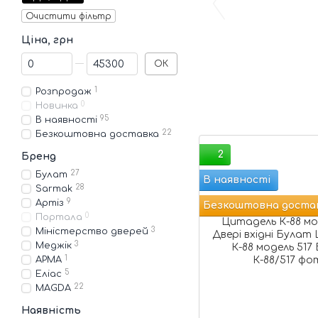
Очистити фільтр
Ціна, грн
Від Ціна, грн
До Ціна, грн
ОК
1
Розпродаж
0
Новинка
95
В наявності
22
Безкоштовна доставка
2
Бренд
27
Булат
В наявності
28
Sarmak
9
Артіз
Безкоштовна доста
0
Портала
3
Міністерство дверей
3
Меджік
1
АРМА
5
Еліас
22
MAGDA
Наявність