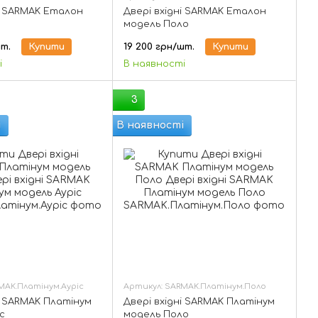
ні SARMAK Еталон
Двері вхідні SARMAK Еталон
модель Поло
шт.
Купити
19 200 грн/шт.
Купити
і
В наявності
3
і
В наявності
MAK.Платінум.Ауріс
Артикул: SARMAK.Платінум.Поло
і SARMAK Платінум
Двері вхідні SARMAK Платінум
с
модель Поло