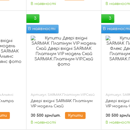
В наявності
В наявност
3
3
В наявності
В наявност
.Альянс
Артикул: SARMAK.Платінум-VIP.Скай
Артикул: SAR
 Ультра
Двері вхідні SARMAK Платінум
Двері вхідн
VIP модель Скай
VIP модель 
ити
30 500 грн/шт.
Купити
30 500 грн/
В наявності
В наявност