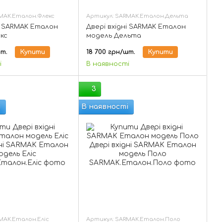
MAK.Еталон.Флекс
Артикул: SARMAK.Еталон.Дельта
ні SARMAK Еталон
Двері вхідні SARMAK Еталон
кс
модель Дельта
шт.
Купити
18 700 грн/шт.
Купити
і
В наявності
3
і
В наявності
MAK.Еталон.Еліс
Артикул: SARMAK.Еталон.Поло