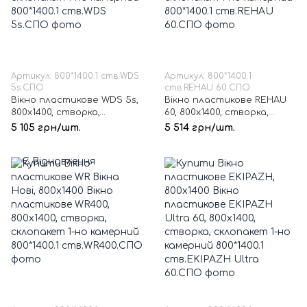
Артикул: 800*1400.1 ств.WDS
Артикул: 800*1400.1
5s.СПО
ств.REHAU 60.СПО
Вікно пластикове WDS 5s,
Вікно пластикове REHAU
800х1400, створка,
60, 800х1400, створка,
склопакет 1-но камерний
склопакет 1-но камерний
5 105 грн/шт.
5 514 грн/шт.