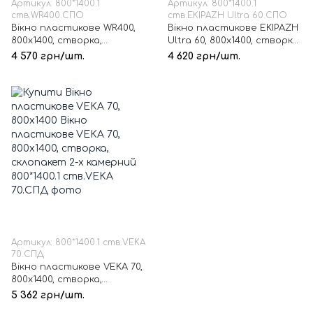
Артикул: 800*1400.1
Артикул: 800*1400.1
ств.WR400.СПО
ств.EKIPAZH Ultra 60.СПО
Вікно пластикове WR400,
Вікно пластикове EKIPAZH
800х1400, створка,
Ultra 60, 800х1400, створка,
склопакет 1-но камерний
склопакет 1-но камерний
4 570 грн/шт.
4 620 грн/шт.
Артикул: 800*1400.1 ств.VEKA
70.СПД
Вікно пластикове VEKA 70,
800х1400, створка,
склопакет 2-х камерний
5 362 грн/шт.