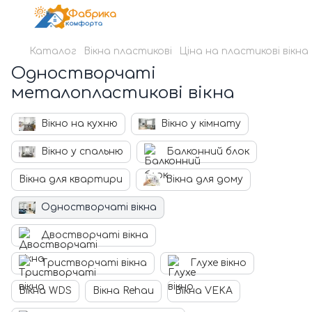
Каталог
Вікна пластикові
Ціна на пластикові вікна
Одностворчаті
металопластикові вікна
Вікно на кухню
Вікно у кімнату
Вікно у спальню
Балконний блок
Вікна для квартири
Вікна для дому
Одностворчаті вікна
Двостворчаті вікна
Тристворчаті вікна
Глухе вікно
Вікна WDS
Вікна Rehau
Вікна VEKA