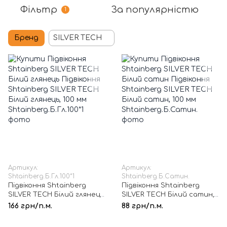
Фільтр
За популярністю
1
Бренд
SILVER TECH
Артикул:
Артикул:
Shtainberg.Б.Гл.100*1
Shtainberg.Б.Сатин.
Підвіконня Shtainberg
Підвіконня Shtainberg
SILVER TECH Білий глянець,
SILVER TECH Білий сатин,
100 мм
100 мм
166 грн/п.м.
88 грн/п.м.