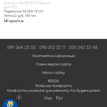
Артикул: SILVER TECH Темний
дуб.100*1
Підвіконня SILVER TECH
Темний дуб, 100 мм
141 грн/п.м.
099 364 25 55
098 052 22 11
050 342 33 48
Контактна інформація
Повна версія сайту
Мапа сайту
©2026
Фабрика Комфорта
Комфортні рішенння для ремонту та будівництва!
Укр
Рус
🎁