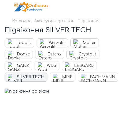
Каталог
Аксесуари до вікон
Підвіконня
Підвіконня SILVER TECH
Topalit
Werzalit
Möller
Danke
Estera
Crystalit
GANZ
WDS
LESGARD
SILVER TECH
МРІЯ
FACHMANN