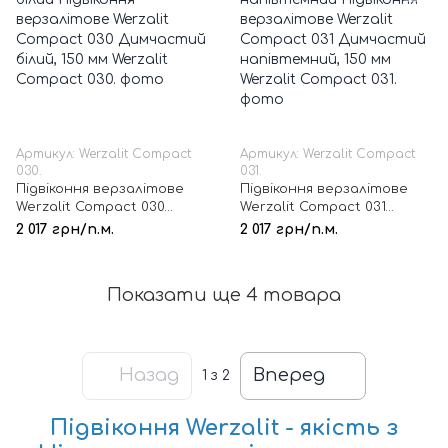
Артикул: Werzalit Compact
Артикул: Werzalit Compact
030.
031.
Підвіконня верзалітове
Підвіконня верзалітове
Werzalit Compact 030
Werzalit Compact 031
Димчастий білий, 150 мм
Димчастий напівтемний,
2 017 грн/п.м.
2 017 грн/п.м.
150 мм
Показати ще 4 товара
Назад
Вперед
1
з 2
Підвіконня Werzalit -
якість з