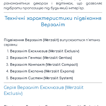
різноманітних декорах і відтінках, що дозволяє
підібрати пропозицію під будь-який інтер'єр.
Технічні характеристики
підвіконня
Верзаліт
Підвіконня Верзаліт (Werzalit)
випускаються п'ятьма
серіями:
Верзаліт Ексклюзив (Werzalit Exclusiv)
Верзаліт Гентас (Werzalit Gentas)
Верзаліт Компакт (Werzalit Compact)
Верзаліт Експона (Werzalit Expona)
Верзаліт Систем (Werzalit System)
Серія Верзаліт Ексклюзив (Werzalit
Exclusiv)