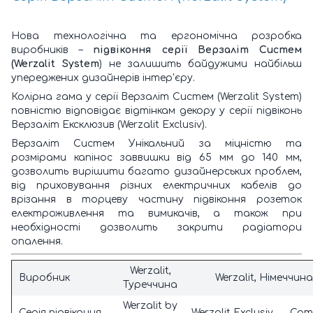
Нова технологічна та ергономічна розробка
виробників –
підвіконня серії Верзаліт Систем
(Werzalit System
) не залишить байдужими найбільш
упереджених дизайнерів інтер'єру.
Колірна гама у серії Верзаліт Систем (Werzalit System)
повністю відповідає відтінкам декору у серії підвіконь
Верзаліт Ексклюзив (Werzalit Exclusiv).
Верзаліт Систем Унікальний за міцністю та
розмірами капінос заввишки від 65 мм до 140 мм,
дозволить вирішити багато дизайнерських проблем,
від приховування різних електричних кабелів до
врізання в торцеву частину підвіконня розеток
електроживлення та вимикачів, а також при
необхідності дозволить закрити радіатори
опалення.
Werzalit,
Виробник
Werzalit, Німеччин
Туреччина
Werzalit by
Серія підвіконня
Werzalit Exclusiv
Com