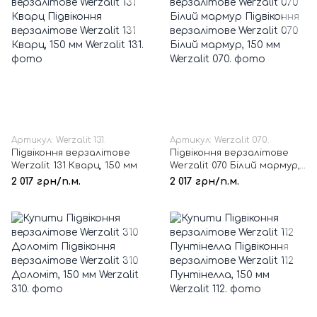
Артикул: Werzalit 131.
Артикул: Werzalit 070.
Підвіконня верзалітове
Підвіконня верзалітове
Werzalit 131 Кварц, 150 мм
Werzalit 070 Білий мармур,
150 мм
2 017 грн/п.м.
2 017 грн/п.м.