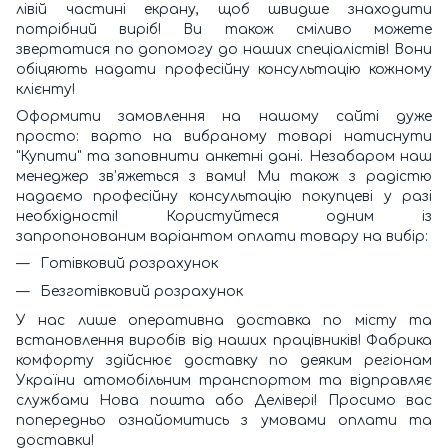
лівій частині екрану, щоб швидше знаходити
потрібний виріб! Ви також сміливо можете
звертатися по допомогу до наших спеціалістів! Вони
обіцяють надати професійну консультацію кожному
клієнту!
Оформити замовлення на нашому сайті дуже
просто: варто на вибраному товарі натиснути
"Купити" та заповнити анкетні дані. Незабаром наш
менеджер зв’яжеться з вами! Ми також з радістю
надаємо професійну консультацію покупцеві у разі
необхідності! Користуйтеся одним із
запропонованим варіантом оплати товару на вибір:
Готівковий розрахунок
Безготівковий розрахунок
У нас лише оперативна доставка по місту та
встановлення виробів від наших працівників! Фабрика
комфорту здійснює доставку по деяким регіонам
України атомобільним транспортом та відправляє
службами Нова пошта або Делівері! Просимо вас
попередньо ознайомитись з умовами оплати та
доставки!