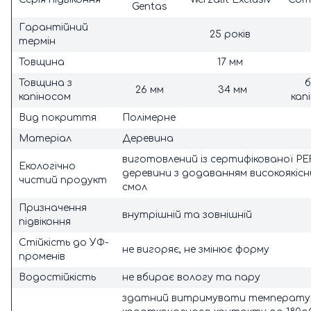
Gentas
Гарантійний
25 років
термін
Товщина
17 мм
Товщина з
б
26 мм
34 мм
капіносом
кап
Вид покриття
Полімерне
Матеріал
Деревина
виготовлений із сертифікованої P
Екологічно
деревини з додаванням високоякісн
чистий продукт
смол
Призначення
внутрішній та зовнішній
підвіконня
Стійкість до УФ-
не вигоряє, не змінює форму
променів
Водостійкість
не вбирає вологу та пару
здатний витримувати температу