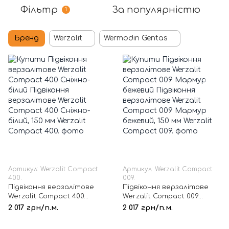
Фільтр
За популярністю
1
Бренд
Werzalit
Wermodin Gentas
Артикул: Werzalit Compact
Артикул: Werzalit Compact
400.
009.
Підвіконня верзалітове
Підвіконня верзалітове
Werzalit Compact 400
Werzalit Compact 009
Сніжно-білий, 150 мм
Мармур бежевий, 150 мм
2 017 грн/п.м.
2 017 грн/п.м.