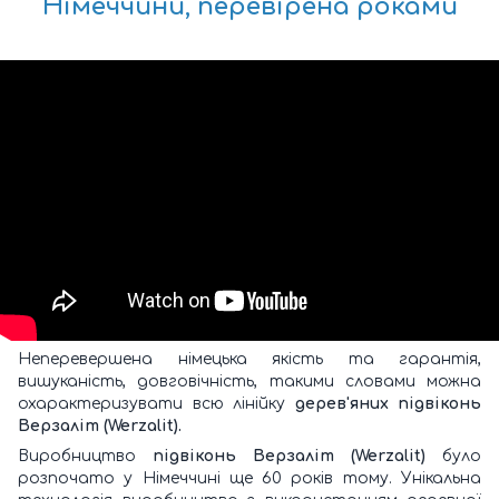
Німеччини, перевірена роками
Неперевершена німецька якість та гарантія,
вишуканість, довговічність, такими словами можна
охарактеризувати всю лінійку
дерев'яних підвіконь
Верзаліт (Werzalit).
Виробництво
підвіконь Верзаліт (Werzalit)
було
розпочато у Німеччині ще 60 років тому. Унікальна