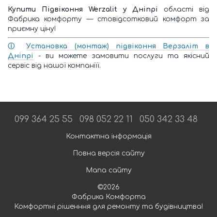
Купити Підвіконня Werzalit
у Дніпрі
області від
Фабрика комфорту — стовідсотковий комфорт за
приємну ціну!
ⓘ
У
становка (монтаж) підвіконня Верзаліт в
Дніпрі
- ви можете замовити послуги та якісний
сервіс від нашої компаніїї.
099 364 25 55
098 052 22 11
050 342 33 48
Контактна інформація
Повна версія сайту
Мапа сайту
©2026
Фабрика Комфорта
Комфортні рішенння для ремонту та будівництва!