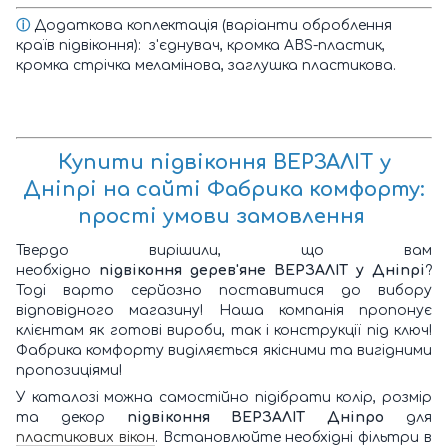
ⓘ
Додаткова коплектація (варіанти оброблення
країв підвіконня): з'єднувач, кромка ABS-пластик,
кромка стрічка меламінова, заглушка пластикова.
Купити підвіконня ВЕРЗАЛІТ у
Дніпрі
на сайті Фабрика комфорту:
прості умови замовлення
Твердо вирішили, що вам
необхідно
підвіконня дерев'яне ВЕРЗАЛІТ
у Дніпрі
?
Тоді варто серйозно поставитися до вибору
відповідного магазину! Наша компанія пропонує
клієнтам як готові вироби, так і конструкції під ключ!
Фабрика комфорту виділяється якісними та вигідними
пропозиціями!
У каталозі можна самостійно підібрати колір, розмір
та декор
підвіконня ВЕРЗАЛІТ Дніпро
для
пластикових вікон
.
Встановлюйте необхідні фільтри в