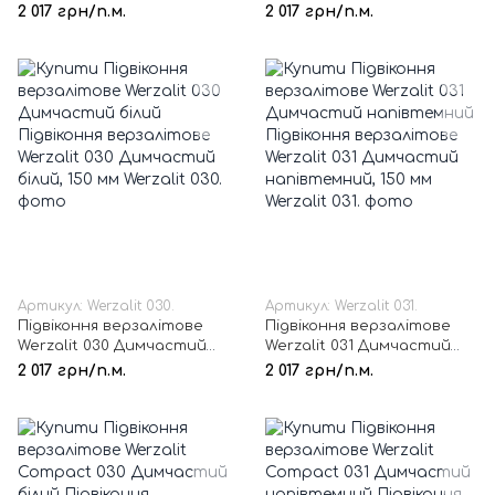
рустикальний, 150 мм
2 017 грн/п.м.
2 017 грн/п.м.
Артикул: Werzalit 030.
Артикул: Werzalit 031.
Підвіконня верзалітове
Підвіконня верзалітове
Werzalit 030 Димчастий
Werzalit 031 Димчастий
білий, 150 мм
напівтемний, 150 мм
2 017 грн/п.м.
2 017 грн/п.м.