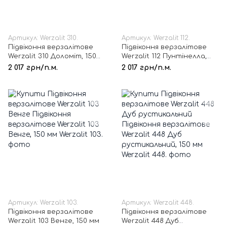
Артикул: Werzalit 310.
Артикул: Werzalit 112.
Підвіконня верзалітове
Підвіконня верзалітове
Werzalit 310 Доломіт, 150
Werzalit 112 Пунтінелла,
мм
150 мм
2 017 грн/п.м.
2 017 грн/п.м.
Артикул: Werzalit 103.
Артикул: Werzalit 448.
Підвіконня верзалітове
Підвіконня верзалітове
Werzalit 103 Венге, 150 мм
Werzalit 448 Дуб