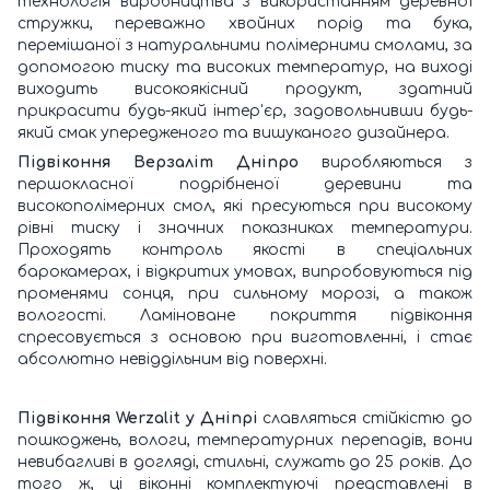
технологія виробництва з використанням деревної
стружки, переважно хвойних порід та бука,
перемішаної з натуральними полімерними смолами, за
допомогою тиску та високих температур, на виході
виходить високоякісний продукт, здатний
прикрасити будь-який інтер'єр, задовольнивши будь-
який смак упередженого та вишуканого дизайнера.
Підвіконня Верзаліт
Дніпро
виробляються з
першокласної подрібненої деревини та
високополімерних смол, які пресуються при високому
рівні тиску і значних показниках температури.
Проходять контроль якості в спеціальних
барокамерах, і відкритих умовах, випробовуються під
променями сонця, при сильному морозі, а також
вологості. Ламіноване покриття підвіконня
спресовується з основою при виготовленні, і стає
абсолютно невіддільним від поверхні.
Підвіконня Werzalit
у Дніпрі
славляться стійкістю до
пошкоджень, вологи, температурних перепадів, вони
невибагливі в догляді, стильні, служать до 25 років. До
того ж, ці віконні комплектуючі представлені в