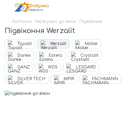
Каталог
Аксесуари до вікон
Підвіконня
Підвіконня Werzalit
Topalit
Werzalit
Möller
Danke
Estera
Crystalit
GANZ
WDS
LESGARD
SILVER TECH
МРІЯ
FACHMANN