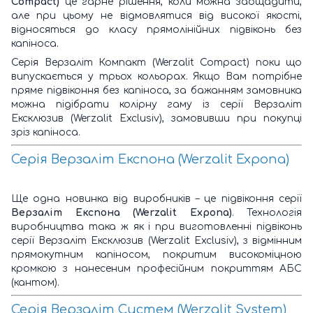
Compact)
це гарне рішення, коли можна заощадити,
але при цьому не відмовлятися від високої якості,
відносяться до класу прямолінійних підвіконь без
капіноса.
Серія Верзаліт Компакт (Werzalit Compact) поки що
випускається у трьох кольорах. Якщо Вам потрібне
пряме підвіконня без капіноса, за бажанням замовника
можна підібрати колірну гаму із серії Верзаліт
Ексклюзив (Werzalit Exclusiv), замовивши при покупці
зріз капіноса.
Серія Верзаліт Експона (Werzalit Expona)
Ще одна новинка від виробників – це підвіконня серії
Верзаліт Експона (Werzalit Expona)
. Технологія
виробництва така ж як і при виготовленні підвіконь
серії Верзаліт Ексклюзив (Werzalit Exclusiv), з відмінним
прямокутним капіносом, покритим високоміцною
кромкою з нанесеним професійним покриттям АБС
(кантом).
Серія Верзаліт Систем (Werzalit System)