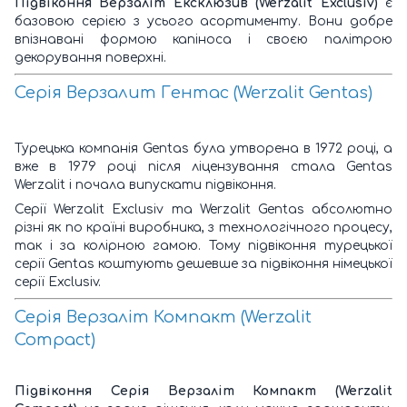
Підвіконня Верзаліт Ексклюзив (Werzalit Exclusiv)
є
базовою серією з усього асортименту. Вони добре
впізнавані формою капіноса і своєю палітрою
декорування поверхні.
Серія Верзалит Гентас (Werzalit Gentas)
Турецька компанія Gentas була утворена в 1972 році, а
вже в 1979 році після ліцензування стала Gentas
Werzalit і почала випускати підвіконня.
Серії Werzalit Exclusiv та Werzalit Gentas абсолютно
різні як по країні виробника, з технологічного процесу,
так і за колірною гамою. Тому підвіконня турецької
серії Gentas коштують дешевше за підвіконня німецької
серії Exclusiv.
Серія Верзаліт Компакт (Werzalit
Compact)
Підвіконня Серія Верзаліт Компакт (Werzalit