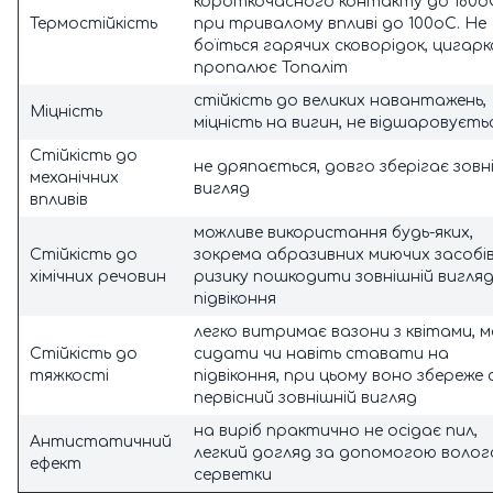
короткочасного контакту до 180о
Термостійкість
при тривалому впливі до 100оС. Не
боїться гарячих сковорідок, цигарк
пропалює Топаліт
стійкість до великих навантажень,
Міцність
міцність на вигин, не відшаровуєть
Стійкість до
не дряпається, довго зберігає зовн
механічних
вигляд
впливів
можливе використання будь-яких,
Стійкість до
зокрема абразивних миючих засобів
хімічних речовин
ризику пошкодити зовнішній вигля
підвіконня
легко витримає вазони з квітами, 
Стійкість до
сидати чи навіть ставати на
тяжкості
підвіконня, при цьому воно збереже 
первісний зовнішній вигляд
на виріб практично не осідає пил,
Антистатичний
легкий догляд за допомогою волог
ефект
серветки