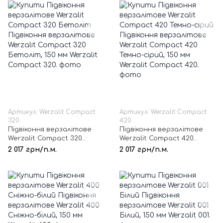
Артикул: Werzalit Compact
Артикул: Werzalit Compact
320.
420.
Підвіконня верзалітове
Підвіконня верзалітове
Werzalit Compact 320
Werzalit Compact 420
Бетоліт, 150 мм
Темно-сірий, 150 мм
2 017 грн/п.м.
2 017 грн/п.м.