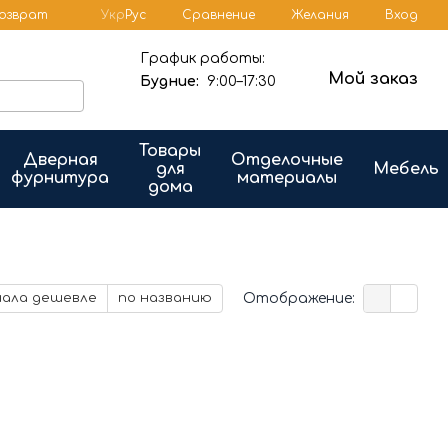
Сравнение
возврат
Укр
Рус
Желания
Вход
График работы:
Мой заказ
Будние:
9:00–17:30
Товары
Дверная
Отделочные
для
Мебель
фурнитура
материалы
дома
Отображение:
чала дешевле
по названию