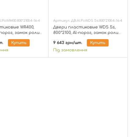
Рз.WR400.800*2100.4-16-4
Артикул: ДВ.Al.Рз.WDS 5s.800*2100.4-16-4
тиковые WR400,
Двери пластиковые WDS 5s,
-порог, замок ролик,
800*2100, Al-порог, замок ролик,
т 1-но камерный
стеклопакет 1-но камерный
т.
Купить
9 643 грн/шт.
Купить
ення
Під замовлення