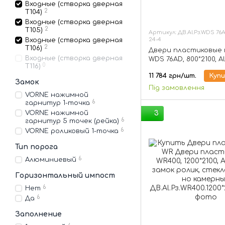
Входные (створка дверная
2
Т104)
Входные (створка дверная
2
Т105)
Артикул: ДВ.Al.Рз.WDS 76AD
24-4
Входные (створка дверная
2
Т106)
Двери пластиковые 
Входные (створка дверная
WDS 76AD, 800*2100, A
0
Т116)
замок ролик, стекло
11 784 грн/шт.
Куп
камерный
Замок
Під замовлення
VORNE нажимной
6
гарнитур 1-точка
3
VORNE нажимной
6
гарнитур 5 точек (рейка)
6
VORNE роликовый 1-точка
Тип порога
6
Алюминиевый
Горизонтальный импост
6
Нет
6
Да
Заполнение