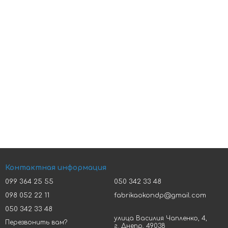
Контактная информация
099 364 25 55
050 342 33 48
098 052 22 11
fabrikaokondp@gmail.com
050 342 33 48
улица Василия Чапленко, 4,
Перезвонить вам?
г. Днепр, 49038