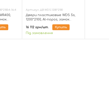
0*2100.4-16-4
Артикул: ДВ.WDS.1200*2100
WR400,
Двери пластиковые WDS 5s,
амок
1200*2100, Al-порог, замок
1-но
ролик, стеклопакет 1-но
ить
16 112 грн/шт.
Купить
камерный
Під замовлення