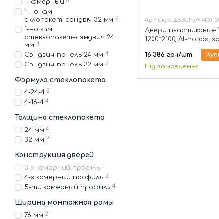
6
1-камерный
1-но кам.
2
склопакет+сендвіч 32 мм
Артикул: ДВ.Al.Рз.WR400.120
1-но кам.
Двери пластиковые 
стеклопакет+сэндвич 24
1200*2100, Al-порог, з
4
мм
ролик, стеклопакет 
4
16 386 грн/шт.
Куп
Сэндвич-панель 24 мм
камерный
2
Сэндвич-панель 32 мм
Під замовлення
Формула стеклопакета
2
4-24-4
4
4-16-4
Толщина стеклопакета
4
24 мм
2
32 мм
Конструкция дверей
0
3-х камерний профіль
2
4-х камерный профиль
4
5-ти камерный профиль
Ширина монтажная рамы
2
76 мм