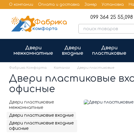
Перейти к основному контенту
О компании
Оплата и доставка
Замер
Установка
На
Бренды
Публичная оферта
099 364 25 55,
098 
Двери
Двери
Двери
межкомнатные
входные
пластиковые
Фабрика Комфорта
Каталог
Двери пластиковые
Двери пластиковые вх
офисные
Двери пластиковые
межкомнатные
Двери пластиковые входные
Двери пластиковые входные
офисные