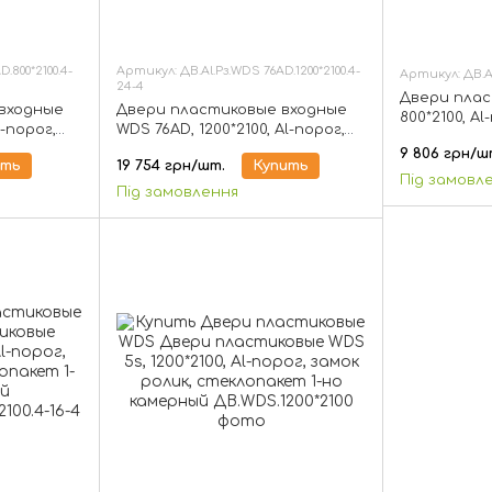
.800*2100.4-
Артикул: ДВ.Al.Рз.WDS 76AD.1200*2100.4-
Артикул: ДВ.Al.
24-4
Двери плас
входные
Двери пластиковые входные
800*2100, Al
l-порог,
WDS 76AD, 1200*2100, Al-порог,
стеклопаке
пакет 1-но
замок ролик, стеклопакет 1-но
9 806 грн/ш
ить
19 754 грн/шт.
Купить
камерный
Під замовл
Під замовлення