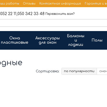
ши работы
Отзывы
Контактная информация
Гарантия и 
052 22 11,
050 342 33 48
Перезвонить вам?
Балконы
Окна
Аксессуары
и
Полы
пластиковые
для окон
лоджии
одные
Сортировка:
по популярности
сна