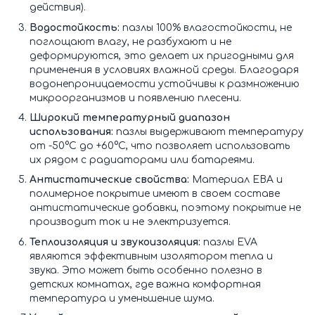
действия).
Водостойкость:
пазлы 100% влагостойкости, не
поглощают влагу, не разбухают и не
деформируются, это делает их пригодными для
применения в условиях влажной среды. Благодаря
водонепроницаемости устойчивы к размножению
микроорганизмов и появлению плесени.
Широкий температурный диапазон
использования:
пазлы выдерживают температуру
от -50°С до +60°С, что позволяет использовать
их рядом с радиаторами или батареями.
Антистатические свойства:
Материал ЕВА и
полимерное покрытие имеют в своем составе
антистатические добавки, поэтому покрытие не
производит ток и не электризуется.
Теплоизоляция и звукоизоляция:
пазлы EVA
являются эффективным изолятором тепла и
звука. Это может быть особенно полезно в
детских комнатах, где важна комфортная
температура и уменьшение шума.