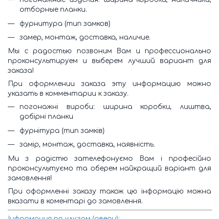
отборные планки.
фурнитура (тип замков)
замер, монтаж, доставка, наличие.
Мы с радостью позвоним Вам и профессионально
проконсультируем и выберем лучший вариант для
заказа!
При оформлении заказа эту информацию можно
указать в комментарии к заказу.
погонажні вироби: ширина коробки, лиштва,
добірні планки
фурнітура (тип замків)
замір, монтаж, доставка, наявність.
Ми з радістю зателефонуємо Вам і професійно
проконсультуємо та оберем найкращий варіант для
замовлення!
При оформленні заказу також цю інформацію можна
вказати в коментарі до замовлення.
Інформация по улугам (двери):