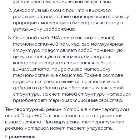
устойчивостью к химическим веществам.
Декоративный слой с принтом высокого
разрешения, полностью имитирующий фактуру
природных материалов благодаря четкому и
детальному изображению.
Основной слой ЭВА (этиленвинилацетат) –
термопластичный полимер, его молекулярная
структура представляет собой полимерную
цепь, состоящую из этилена, благодаря
которому материал становится гибким, и
винилацетата, придающего материалу
термопластичные свойства. Также в составе
содержатся специальные антистатические
добавки и добавки для образования ячеистой
структуры, за счет такой структуры материал
приобретает термоизоляционные свойства.
Температурный режим:
Устойчив к температурам
от -50°C до +60°C в зависимости от содержания
винилацетата. При нарушении температурного
режима материал может теряет упругость.
Применение: