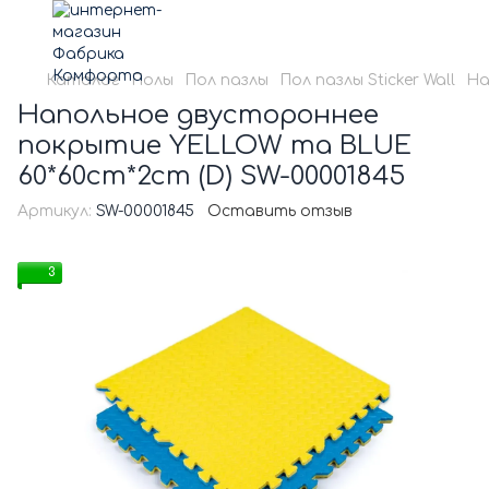
Каталог
Полы
Пол пазлы
Пол пазлы Sticker Wall
На
Напольное двустороннее
покрытие YELLOW та BLUE
60*60cm*2cm (D) SW-00001845
Артикул:
SW-00001845
Оставить отзыв
3