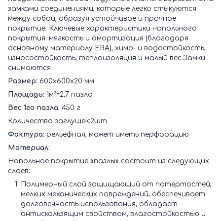
замками соединениями, которые легко стыкуются
между собой, образуя устойчивое и прочное
покрытие. Ключевые характеристики напольного
покрытия: мягкость и амортизация (благодаря
основному материалу ЕВА), химо- и водостойкость,
износостойкость, теплоизоляция и малый вес.Замки
снимаются
Размер:
600х600х20 мм
Площадь:
1м²=2,7 пазла
Вес 1го пазла:
450 г
Количество заглушек:2шт
Фактура:
рельефная, может иметь перфорацию
Материал:
Напольное покрытие «пазлы» состоит из следующих
слоев:
Полимерный слой защищающий от потертостей,
мелких механических повреждений, обеспечивает
долговечность использования, обладает
антискользящим свойством, влагостойкостью и