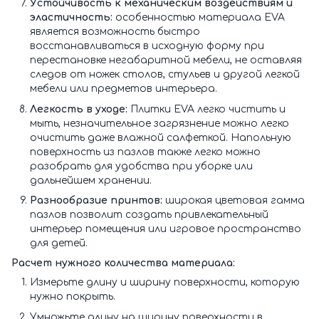
Устойчивость к механическим воздействиям и
эластичность:
особенностью материала EVA
является возможность быстро
восстанавливаться в исходную форму при
перестановке негабаритной мебели, не оставляя
следов от ножек столов, стульев и другой легкой
мебели или предметов интерьера.
Легкость в уходе:
Плитки EVA легко чистить и
мыть, незначительное загрязнение можно легко
очистить даже влажной салфеткой. Напольную
поверхность из пазлов также легко можно
разобрать для удобства при уборке или
дальнейшем хранении.
Разнообразие принтов:
широкая цветовая гамма
пазлов позволит создать привлекательный
интерьер помещения или игровое пространство
для детей.
Расчет нужного количества материала:
Измерьте длину и ширину поверхности, которую
нужно покрыть.
Умножьте длину на ширину поверхности в