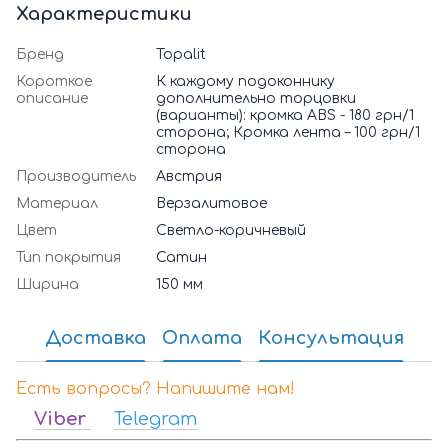
Характеристики
Бренд
Topalit
Короткое
К каждому подоконнику
описание
дополнительно торцовки
(варианты): кромка ABS - 180 грн/1
сторона; Кромка лента – 100 грн/1
сторона
Производитель
Австрия
Материал
Верзалитовое
Цвет
Светло-коричневый
Тип покрытия
Сатин
Ширина
150 мм
Доставка
Оплата
Консультация
Есть вопросы? Напишите нам!
Viber
Telegram