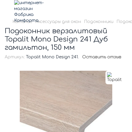
Каталог
Аксессуары для окон
Подоконники
Подоко
Подоконник верзалитовый
Topalit Mono Design 241 Дуб
гамильтон, 150 мм
Артикул:
Topalit Mono Design 241.
Оставить отзыв