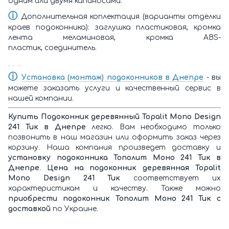
одним или двумя капиносами.
ⓘ
Дополнительная коплектация (варианты отделки
краев подоконника): заглушка пластиковая, кромка
лента меламиновая, кромка ABS-
пластик, соединитель.
ⓘ
У
становка (монтаж) подоконников в Днепре
- вы
можете заказать услуги и качественный сервис в
нашей компании.
Купить Подоконник деревянный Topalit Mono Design
241 Тик в Днепре
легко. Вам необходимо только
позвонить в наш магазин или оформить заказ через
корзину. Наша компания произведет доставку и
установку подоконника Тополит Моно 241 Тик в
Днепре
.
Цена на подоконник деревянная Topalit
Mono Design 241 Тик
соответствует их
характеристикам и качеству. Также можно
приобрести подоконник Тополит Моно 241 Тик с
доставкой
по Украине.