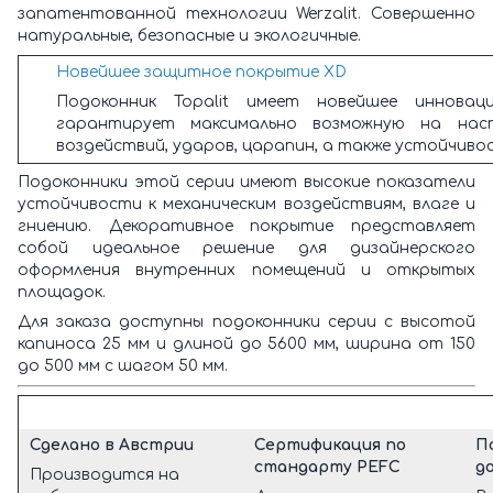
запатентованной технологии Werzalit. Совершенно
натуральные, безопасные и экологичные.
Новейшее защитное покрытие XD
Подоконник Topalit имеет новейшее иннова
гарантирует максимально возможную на нас
воздействий, ударов, царапин, а также устойчиво
Подоконники этой серии имеют высокие показатели
устойчивости к механическим воздействиям, влаге и
гниению. Декоративное покрытие представляет
собой идеальное решение для дизайнерского
оформления внутренних помещений и открытых
площадок.
Для заказа доступны подоконники серии с высотой
капиноса 25 мм и длиной до 5600 мм, ширина от 150
до 500 мм с шагом 50 мм.
Сделано в Австрии
Сертификация по
П
стандарту PEFC
д
Производится на