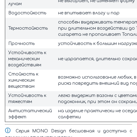
не выгорает, не изменяет форму
лучам
Водостойкость
не впитывает влагу и пар
способен выдерживать температ
Термостойкость
при длительном воздействии до 1
сигарета не пропаливает Топал
Прочность
устойчивость к большим нагрузк
Устойчивость к
механическим
не царапается, длительно сохра
воздействиям
Стойкость к
возможно использование любых, в
химическим
риска повредить внешний вид по
веществам
Устойчивость к
легко выдержит вазоны с цветам
тяжестям
подоконник, при этом он сохран
Антистатический
на изделие практически не оседа
эффект
салфетки
ⓘ
Серия MONO Design бесшовная и доступна с