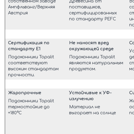
собственном заводе
Древесина от
В
Ампфльванг/Верхняя
поставщиков,
с
Австрия
сертифицированных
с
по стандарту PEFC
и
п
Сертификация по
Не наносят вред
С
стандарту Е1
окружающей среде
У
Подоконники Topalit
Подоконники Topalit
д
соответствуют
являются натуральным
с
высоким стандартам
продуктом.
м
прочности.
Жаропрочные
Устойчивые к УФ-
С
излучению
Подоконники Topalit
Ж
термостойкие до
Материал не
о
+180°С
выгорает на солнце
п