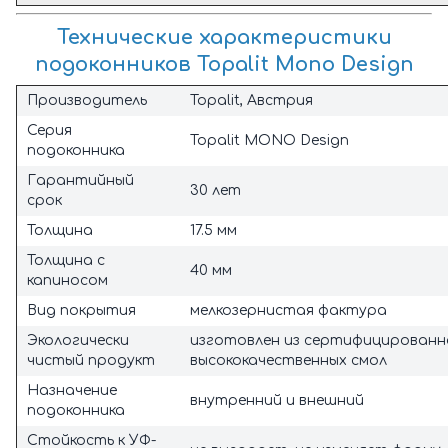
Технические характеристики
подоконников
Topalit Mono Design
Производитель
Topalit, Австрия
Серия
Topalit MONO Design
подоконника
Гарантийный
30 лет
срок
Толщина
17.5 мм
Толщина с
40 мм
капиносом
Вид покрытия
мелкозернистая фактура
Экологически
изготовлен из сертифицированн
чистый продукт
высококачественных смол
Назначение
внутренний и внешний
подоконника
Стойкость к УФ-