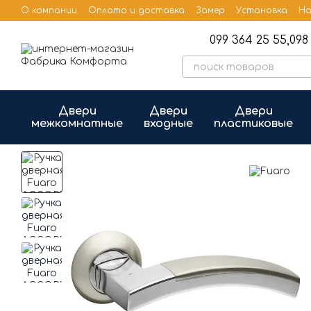
Перейти к основному контенту
О компании
Оплата и доставка
Замер
Установка
На
Бренды
Публичная оферта
099 364 25 55,
098 
Двери
Двери
Двери
межкомнатные
входные
пластиковые