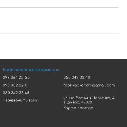
Контактная информация
099 364 25 55
050 342 33 48
098 052 22 11
fabrikaokondp@gmail.com
050 342 33 48
улица Василия Чапленко, 4,
Перезвонить вам?
г. Днепр, 49038
Карта проезда