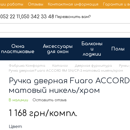
ши работы
Отзывы
Контактная информация
Гарантия и 
052 22 11,
050 342 33 48
Перезвонить вам?
Балконы
Окна
Аксессуары
и
Полы
пластиковые
для окон
лоджии
Фабрика Комфорта
Каталог
Дверная фурнитура
Ручки
Ручка дверная Fuaro ACCORD RM SN/CP-3 матовый никель/хром
Ручка дверная Fuaro ACCORD
матовый никель/хром
В наличии
Оставить отзыв
1 168 грн/компл.
Цвет