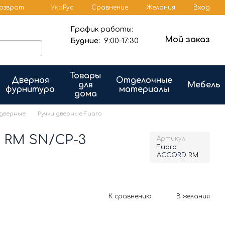
Сравнение
возврат
Укр
Рус
Желания
Вход
График работы:
Мой заказ
Будние:
9:00–17:30
Товары
Дверная
Отделочные
для
Мебель
фурнитура
материалы
дома
 дверные
Ручки дверные Fuaro
 RM SN/CP-3
Артикул
Fuaro
ACCORD RM
К сравнению
В желания