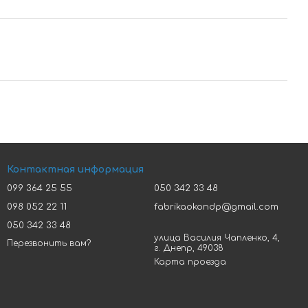
Контактная информация
099 364 25 55
050 342 33 48
098 052 22 11
fabrikaokondp@gmail.com
050 342 33 48
улица Василия Чапленко, 4,
Перезвонить вам?
г. Днепр, 49038
Карта проезда