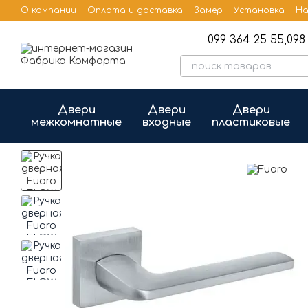
Перейти к основному контенту
О компании
Оплата и доставка
Замер
Установка
На
Бренды
Публичная оферта
099 364 25 55,
098 
Двери
Двери
Двери
межкомнатные
входные
пластиковые