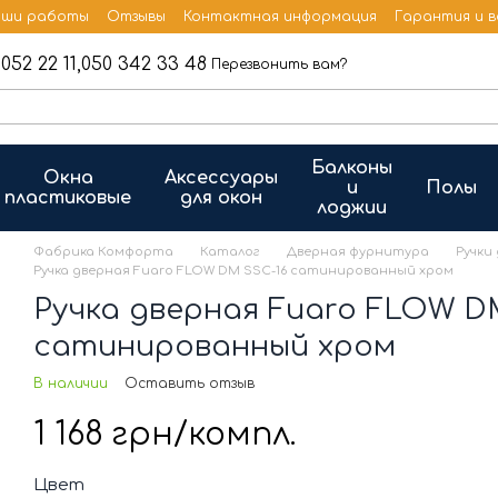
ши работы
Отзывы
Контактная информация
Гарантия и 
052 22 11,
050 342 33 48
Перезвонить вам?
Балконы
Окна
Аксессуары
и
Полы
пластиковые
для окон
лоджии
Фабрика Комфорта
Каталог
Дверная фурнитура
Ручки
Ручка дверная Fuaro FLOW DM SSC-16 сатинированный хром
Ручка дверная Fuaro FLOW D
сатинированный хром
В наличии
Оставить отзыв
1 168 грн/компл.
Цвет