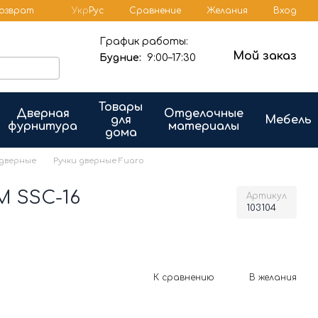
Сравнение
возврат
Укр
Рус
Желания
Вход
График работы:
Мой заказ
Будние:
9:00–17:30
Товары
Дверная
Отделочные
для
Мебель
фурнитура
материалы
дома
 дверные
Ручки дверные Fuaro
M SSC-16
Артикул
103104
К сравнению
В желания