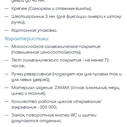
двери до 40 мм;
Крепеж (Саморезы и стяжные винты);
Шестигранник 3 мм. (для фиксации анкера к штоку
ручки);
Картонная упаковка.
Характеристики:
Многослойное гальваническое покрытие
(повышенная износостойкость);
Тест гальванического покрытия - не менее 72
часов;
Ручка реверсивная (подходят как для правых так и
для левых дверей);
Материал изделия: ZAMAK (сплав алюминия, меди,
цинка и магния);
Количество рабочих циклов открывания/
закрывания - 200 000;
Замок, поворотная кнопка WC и щитки
докупаются отдельно;