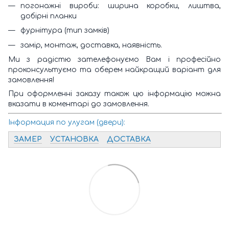
погонажні вироби: ширина коробки, лиштва,
добірні планки
фурнітура (тип замків)
замір, монтаж, доставка, наявність.
Ми з радістю зателефонуємо Вам і професійно
проконсультуємо та оберем найкращий варіант для
замовлення!
При оформленні заказу також цю інформацію можна
вказати в коментарі до замовлення.
Інформация по улугам (двери):
ЗАМЕР
УСТАНОВКА
ДОСТАВКА