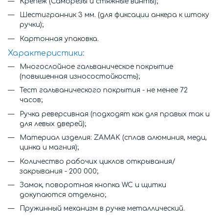
Крепеж (Саморезы и стяжные винты);
Шестигранник 3 мм. (для фиксации анкера к штоку
ручки);
Картонная упаковка.
Характеристики:
Многослойное гальваническое покрытие
(повышенная износостойкость);
Тест гальванического покрытия - не менее 72
часов;
Ручка реверсивная (подходят как для правых так и
для левых дверей);
Материал изделия: ZAMAK (сплав алюминия, меди,
цинка и магния);
Количество рабочих циклов открывания/
закрывания - 200 000;
Замок, поворотная кнопка WC и щитки
докупаются отдельно;
Пружинный механизм в ручке металлический.