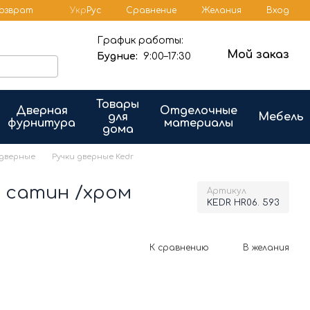
Сравнение
возврат
Укр
Рус
Желания
Вход
График работы:
Мой заказ
Будние:
9:00–17:30
Товары
Дверная
Отделочные
для
Мебель
фурнитура
материалы
дома
 дверные
Ручки дверные Kedr
3 сатин /хром
Артикул
KEDR HR06. 593
К сравнению
В желания