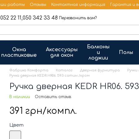
ши работы
Отзывы
Контактная информация
Гарантия и 
052 22 11,
050 342 33 48
Перезвонить вам?
Балконы
Окна
Аксессуары
и
Полы
пластиковые
для окон
лоджии
Фабрика Комфорта
Каталог
Дверная фурнитура
Ручки
Ручка дверная KEDR HR06. 593 сатин /хром
Ручка дверная KEDR HR06. 59
В наличии
Оставить отзыв
391 грн/компл.
Цвет