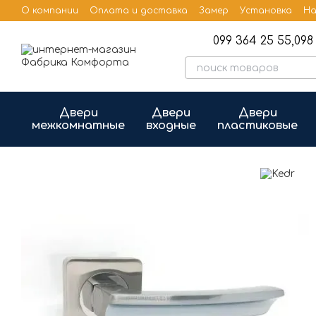
Перейти к основному контенту
О компании
Оплата и доставка
Замер
Установка
На
Бренды
Публичная оферта
099 364 25 55,
098 
Двери
Двери
Двери
межкомнатные
входные
пластиковые