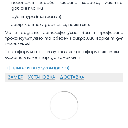
погонажні вироби: ширина коробки, лиштва,
добірні планки
фурнітура (тип замків)
замір, монтаж, доставка, наявність.
Ми з радістю зателефонуємо Вам і професійно
проконсультуємо та оберем найкращий варіант для
замовлення!
При оформленні заказу також цю інформацію можна
вказати в коментарі до замовлення.
Інформация по улугам (двери):
ЗАМЕР
УСТАНОВКА
ДОСТАВКА