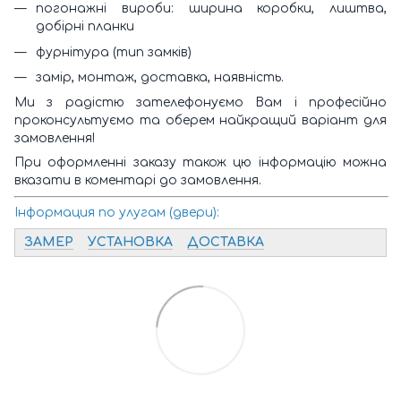
погонажні вироби: ширина коробки, лиштва,
добірні планки
фурнітура (тип замків)
замір, монтаж, доставка, наявність.
Ми з радістю зателефонуємо Вам і професійно
проконсультуємо та оберем найкращий варіант для
замовлення!
При оформленні заказу також цю інформацію можна
вказати в коментарі до замовлення.
Інформация по улугам (двери):
ЗАМЕР
УСТАНОВКА
ДОСТАВКА