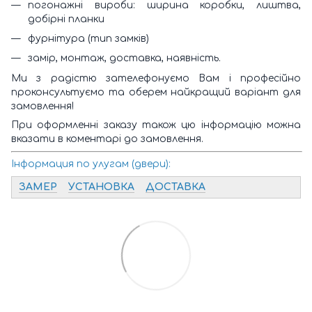
погонажні вироби: ширина коробки, лиштва,
добірні планки
фурнітура (тип замків)
замір, монтаж, доставка, наявність.
Ми з радістю зателефонуємо Вам і професійно
проконсультуємо та оберем найкращий варіант для
замовлення!
При оформленні заказу також цю інформацію можна
вказати в коментарі до замовлення.
Інформация по улугам (двери):
ЗАМЕР
УСТАНОВКА
ДОСТАВКА