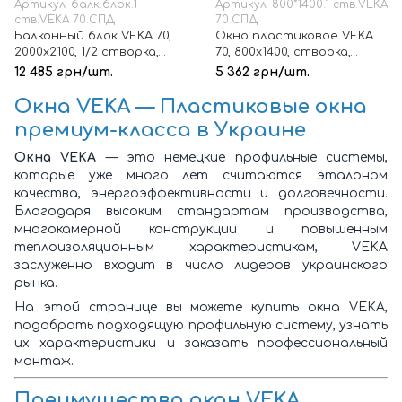
Артикул: балк.блок.1
Артикул: 800*1400.1 ств.VEKA
ств.VEKA 70.СПД
70.СПД
Балконный блок VEKA 70,
Окно пластиковое VEKA
2000х2100, 1/2 створка,
70, 800х1400, створка,
стеклопакет 2-х
стеклопакет 2-х
12 485 грн/шт.
5 362 грн/шт.
камерный
камерный
Окна VEKA — Пластиковые окна
премиум-класса в Украине
Окна VEKA
— это немецкие профильные системы,
которые уже много лет считаются эталоном
качества, энергоэффективности и долговечности.
Благодаря высоким стандартам производства,
многокамерной конструкции и повышенным
теплоизоляционным характеристикам, VEKA
заслуженно входит в число лидеров украинского
рынка.
На этой странице вы можете купить окна VEKA,
подобрать подходящую профильную систему, узнать
их характеристики и заказать профессиональный
монтаж.
Преимущества окон VEKA